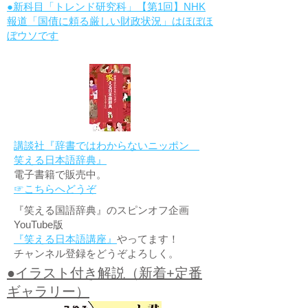
●新科目「トレンド研究科」【第1回】NHK
報道「国債に頼る厳しい財政状況」はほぼほ
ぼウソです
講談社『辞書ではわからないニッポン
笑える日本語辞典』
電子書籍で販売中。
☞こちらへどうぞ
『笑える国語辞典』のスピンオフ企画
YouTube版
『笑える日本語講座』
やってます！
チャンネル登録をどうぞよろしく。
●イラスト付き解説（新着+定番
ギャラリー）