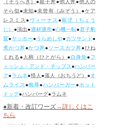
（そうへき）
●
親子丼
●
他人丼
●
他人の
そら似
●
未知
●
未曾有（みぞう）
●
ケア
レスミス
●
ヴィーナス
●
寵児（ちょう
じ）
●
演出
●
適材適所
●
心機一転
●
君子豹
変
●
ヤッホー
●
うらめしや
●
カツサンド
●
煮かつ丼
●
かつ丼
●
ソースカツ丼
●
ひね
くれる
●
人柄（ひとがら）
●
白身魚
●
フ
ィッシュ・アンド・チップス
●
ハンバー
グ
●
ラムネ
●
怪人
●
落人（おちうど）
●
オ
ムライス
●
侮辱
●
ハンバーガー
●
ホット
ドッグ
●
ハンバーグ
●
ラムネ
●新着・改訂ワーズ
→詳しくはこ
ちら
●
どたばた
●
どたばた喜劇
●
万死に値す
る
●
右に出る者がいない
●
求めよさらば