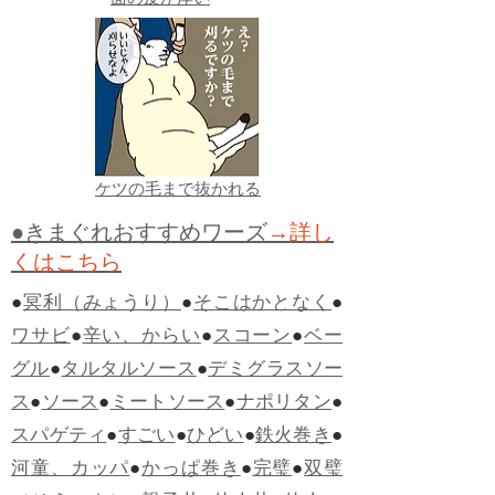
面の皮が厚い
ケツの毛まで抜かれる
●きまぐれおすすめワーズ
→詳し
くはこちら
●
冥利（みょうり）
●
そこはかとなく
●
ワサビ
●
辛い、からい
●
スコーン
●
ベー
グル
●
タルタルソース
●
デミグラスソー
ス
●
ソース
●
ミートソース
●
ナポリタン
●
スパゲティ
●
すごい
●
ひどい
●
鉄火巻き
●
河童、カッパ
●
かっぱ巻き
●
完璧
●
双璧