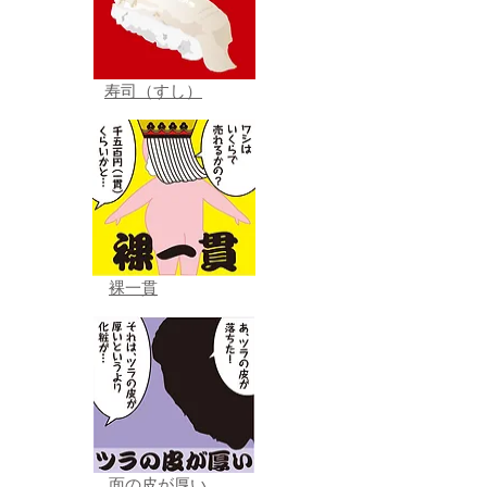
寿司（すし）
裸一貫