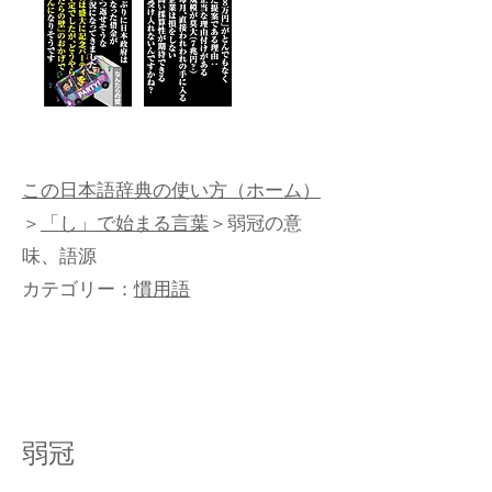
この日本語辞典の使い方（ホーム）
＞
「し」で始まる言葉
＞弱冠の意
味、語源
カテゴリー：
慣用語
弱冠