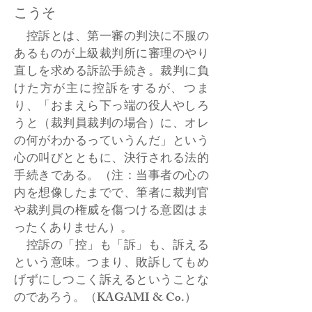
こうそ
控訴とは、第一審の判決に不服の
あるものが上級裁判所に審理のやり
直しを求める訴訟手続き。裁判に負
けた方が主に控訴をするが、つま
り、「おまえら下っ端の役人やしろ
うと（裁判員裁判の場合）に、オレ
の何がわかるっていうんだ」という
心の叫びとともに、決行される法的
手続きである。（注：当事者の心の
内を想像したまでで、筆者に裁判官
や裁判員の権威を傷つける意図はま
ったくありません）。
控訴の「控」も「訴」も、訴える
という意味。つまり、敗訴してもめ
げずにしつこく訴えるということな
のであろう。（KAGAMI & Co.）