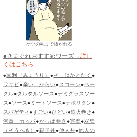
ケツの毛まで抜かれる
●きまぐれおすすめワーズ
→詳し
くはこちら
●
冥利（みょうり）
●
そこはかとなく
●
ワサビ
●
辛い、からい
●
スコーン
●
ベー
グル
●
タルタルソース
●
デミグラスソー
ス
●
ソース
●
ミートソース
●
ナポリタン
●
スパゲティ
●
すごい
●
ひどい
●
鉄火巻き
●
河童、カッパ
●
かっぱ巻き
●
完璧
●
双璧
（そうへき）
●
親子丼
●
他人丼
●
他人の