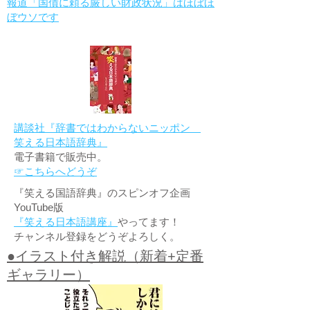
報道「国債に頼る厳しい財政状況」はほぼほ
ぼウソです
講談社『辞書ではわからないニッポン
笑える日本語辞典』
電子書籍で販売中。
☞こちらへどうぞ
『笑える国語辞典』のスピンオフ企画
YouTube版
『笑える日本語講座』
やってます！
チャンネル登録をどうぞよろしく。
●イラスト付き解説（新着+定番
ギャラリー）