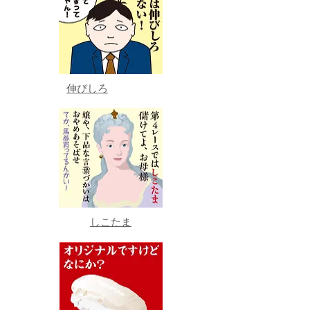
伸びしろ
しこたま