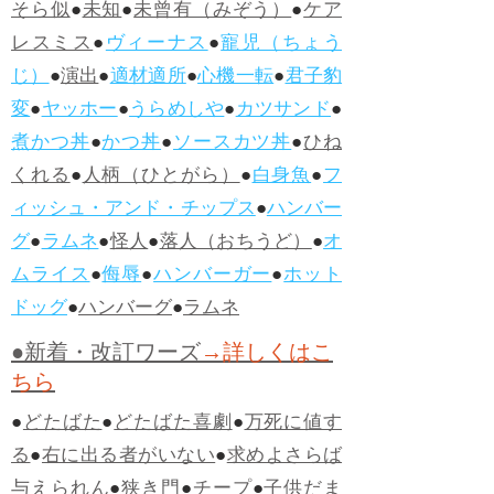
そら似
●
未知
●
未曾有（みぞう）
●
ケア
レスミス
●
ヴィーナス
●
寵児（ちょう
じ）
●
演出
●
適材適所
●
心機一転
●
君子豹
変
●
ヤッホー
●
うらめしや
●
カツサンド
●
煮かつ丼
●
かつ丼
●
ソースカツ丼
●
ひね
くれる
●
人柄（ひとがら）
●
白身魚
●
フ
ィッシュ・アンド・チップス
●
ハンバー
グ
●
ラムネ
●
怪人
●
落人（おちうど）
●
オ
ムライス
●
侮辱
●
ハンバーガー
●
ホット
ドッグ
●
ハンバーグ
●
ラムネ
●新着・改訂ワーズ
→詳しくはこ
ちら
●
どたばた
●
どたばた喜劇
●
万死に値す
る
●
右に出る者がいない
●
求めよさらば
与えられん
●
狭き門
●
チープ
●
子供だま