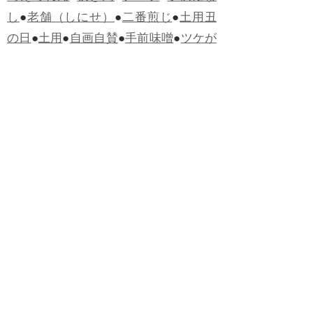
し
●
老舗（しにせ）
●
二番煎じ
●
土用丑
の日
●
土用
●
自画自賛
●
手前味噌
●
ツケが
回ってくる
●
付け、ツケ
●
馬鹿に付ける
薬はない
●
チャラ男
●
チャラい
●
ちゃん
ぽん
●
ちゃらんぽらん
●
アフタヌーンテ
ィー
●
けだもの、獣
●
骨皮筋右衛門
●
下
手な鉄砲も数撃ちゃ当たる
●
死神
●
ケチ
ャップ
●
せんべい
●
おすそわけ
●
貧乏く
じ
●
貧乏暇無し
●
貧すれば鈍する
●
貧乏
神
●
七福神
●
中元
●
普通にうまい
●
通（つ
う）
●
ツーカー
●
ゲロする
●
パワースポ
ット
●
レクイエム
●
普通選挙
●
痛快
●
交通
渋滞
●
定番
●
見得を切る
●
半死半生
●
白昼
堂堂
●
八面六臂
●
誹謗中傷
●
非難囂々
●
喧々囂々（けんけんごうごう）
●
侃々