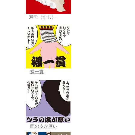
寿司（すし）
裸一貫
面の皮が厚い