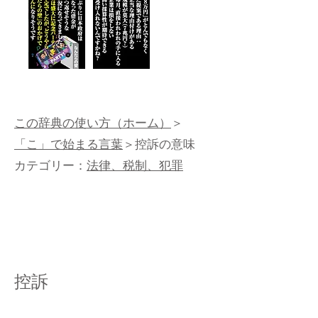
この辞典の使い方（ホーム）
＞
「こ」で始まる言葉
＞控訴の意味
カテゴリー：
法律、税制、犯罪
控訴