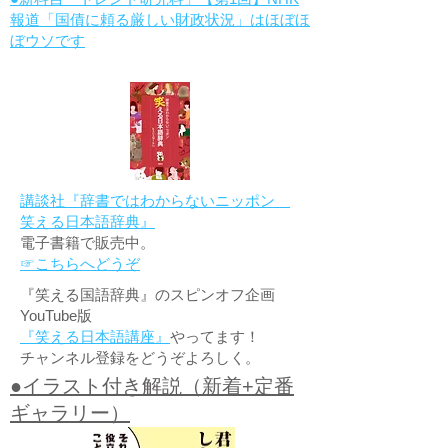
報道「国債に頼る厳しい財政状況」はほぼほ
ぼウソです
講談社『辞書ではわからないニッポン
笑える日本語辞典』
電子書籍で販売中。
☞こちらへどうぞ
『笑える国語辞典』のスピンオフ企画
YouTube版
『笑える日本語講座』
やってます！
チャンネル登録をどうぞよろしく。
●イラスト付き解説（新着+定番
ギャラリー）