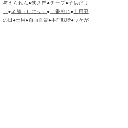
与えられん
●
狭き門
●
チープ
●
子供だま
し
●
老舗（しにせ）
●
二番煎じ
●
土用丑
の日
●
土用
●
自画自賛
●
手前味噌
●
ツケが
回ってくる
●
付け、ツケ
●
馬鹿に付ける
薬はない
●
チャラ男
●
チャラい
●
ちゃん
ぽん
●
ちゃらんぽらん
●
アフタヌーンテ
ィー
●
けだもの、獣
●
骨皮筋右衛門
●
下
手な鉄砲も数撃ちゃ当たる
●
死神
●
ケチ
ャップ
●
せんべい
●
おすそわけ
●
貧乏く
じ
●
貧乏暇無し
●
貧すれば鈍する
●
貧乏
神
●
七福神
●
中元
●
普通にうまい
●
通（つ
う）
●
ツーカー
●
ゲロする
●
パワースポ
ット
●
レクイエム
●
普通選挙
●
痛快
●
交通
渋滞
●
定番
●
見得を切る
●
半死半生
●
白昼
堂堂
●
八面六臂
●
誹謗中傷
●
非難囂々
●