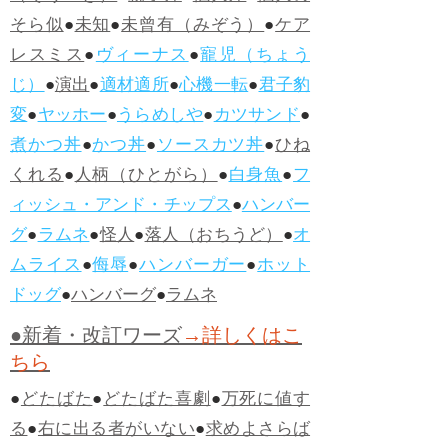
そら似
●
未知
●
未曾有（みぞう）
●
ケア
レスミス
●
ヴィーナス
●
寵児（ちょう
じ）
●
演出
●
適材適所
●
心機一転
●
君子豹
変
●
ヤッホー
●
うらめしや
●
カツサンド
●
煮かつ丼
●
かつ丼
●
ソースカツ丼
●
ひね
くれる
●
人柄（ひとがら）
●
白身魚
●
フ
ィッシュ・アンド・チップス
●
ハンバー
グ
●
ラムネ
●
怪人
●
落人（おちうど）
●
オ
ムライス
●
侮辱
●
ハンバーガー
●
ホット
ドッグ
●
ハンバーグ
●
ラムネ
●新着・改訂ワーズ
→詳しくはこ
ちら
●
どたばた
●
どたばた喜劇
●
万死に値す
る
●
右に出る者がいない
●
求めよさらば