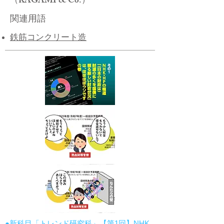
（KAGAMI & Co.）
関連用語
鉄筋コンクリート造
●新科目「トレンド研究科」【第1回】NHK