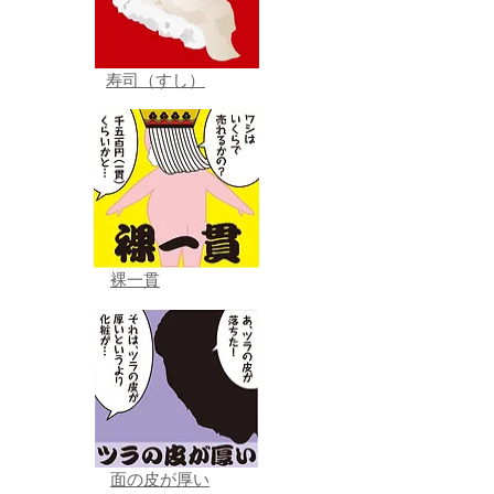
寿司（すし）
裸一貫
面の皮が厚い