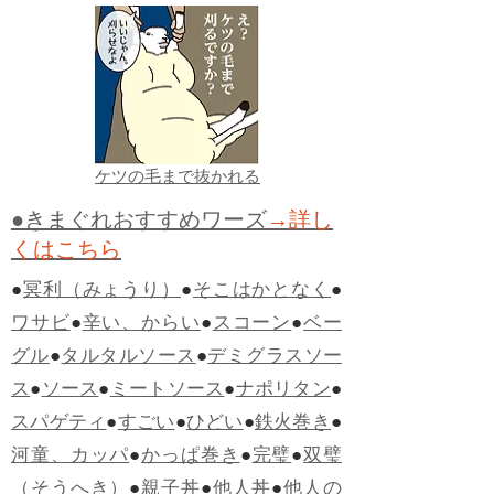
ケツの毛まで抜かれる
●きまぐれおすすめワーズ
→詳し
くはこちら
●
冥利（みょうり）
●
そこはかとなく
●
ワサビ
●
辛い、からい
●
スコーン
●
ベー
グル
●
タルタルソース
●
デミグラスソー
ス
●
ソース
●
ミートソース
●
ナポリタン
●
スパゲティ
●
すごい
●
ひどい
●
鉄火巻き
●
河童、カッパ
●
かっぱ巻き
●
完璧
●
双璧
（そうへき）
●
親子丼
●
他人丼
●
他人の