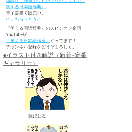
講談社『辞書ではわからないニッポン
笑える日本語辞典』
電子書籍で販売中。
☞こちらへどうぞ
『笑える国語辞典』のスピンオフ企画
YouTube版
『笑える日本語講座』
やってます！
チャンネル登録をどうぞよろしく。
●イラスト付き解説（新着+定番
ギャラリー）
伸びしろ