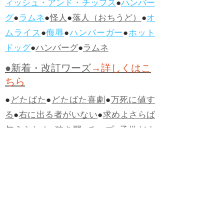
ィッシュ・アンド・チップス
●
ハンバー
グ
●
ラムネ
●
怪人
●
落人（おちうど）
●
オ
ムライス
●
侮辱
●
ハンバーガー
●
ホット
ドッグ
●
ハンバーグ
●
ラムネ
●新着・改訂ワーズ
→詳しくはこ
ちら
●
どたばた
●
どたばた喜劇
●
万死に値す
る
●
右に出る者がいない
●
求めよさらば
与えられん
●
狭き門
●
チープ
●
子供だま
し
●
老舗（しにせ）
●
二番煎じ
●
土用丑
の日
●
土用
●
自画自賛
●
手前味噌
●
ツケが
回ってくる
●
付け、ツケ
●
馬鹿に付ける
薬はない
●
チャラ男
●
チャラい
●
ちゃん
ぽん
●
ちゃらんぽらん
●
アフタヌーンテ
ィー
●
けだもの、獣
●
骨皮筋右衛門
●
下