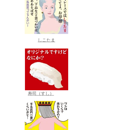
しこたま
寿司（すし）