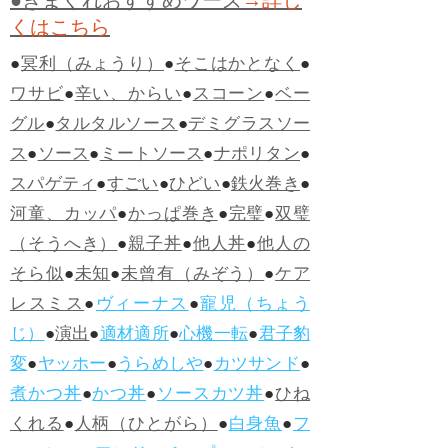
●きまぐれおすすめワーズ
→詳し
くはこちら
●
冥利（みょうり）
●
そこはかとなく
●
ワサビ
●
辛い、からい
●
スコーン
●
ベー
グル
●
タルタルソース
●
デミグラスソー
ス
●
ソース
●
ミートソース
●
ナポリタン
●
スパゲティ
●
すごい
●
ひどい
●
鉄火巻き
●
河童、カッパ
●
かっぱ巻き
●
完璧
●
双璧
（そうへき）
●
親子丼
●
他人丼
●
他人の
そら似
●
未知
●
未曾有（みぞう）
●
ケア
レスミス
●
ヴィーナス
●
寵児（ちょう
じ）
●
演出
●
適材適所
●
心機一転
●
君子豹
変
●
ヤッホー
●
うらめしや
●
カツサンド
●
煮かつ丼
●
かつ丼
●
ソースカツ丼
●
ひね
くれる
●
人柄（ひとがら）
●
白身魚
●
フ