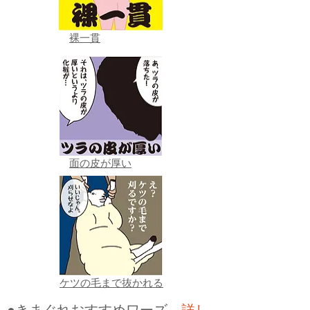
裸一貫
面の皮が厚い
ケツの毛まで抜かれる