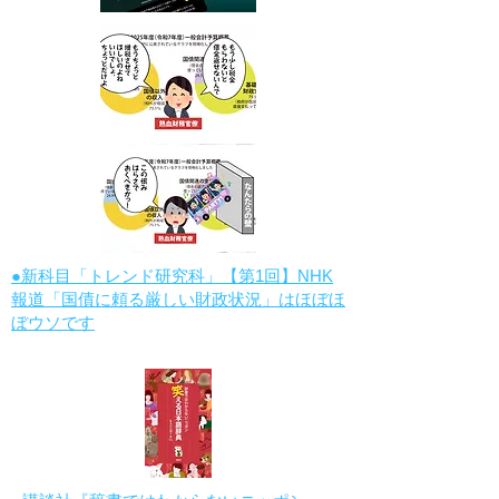
●新科目「トレンド研究科」【第1回】NHK
報道「国債に頼る厳しい財政状況」はほぼほ
ぼウソです