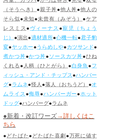
河童、カッパ
●
かっぱ巻き
●
完璧
●
双璧
（そうへき）
●
親子丼
●
他人丼
●
他人の
そら似
●
未知
●
未曾有（みぞう）
●
ケア
レスミス
●
ヴィーナス
●
寵児（ちょう
じ）
●
演出
●
適材適所
●
心機一転
●
君子豹
変
●
ヤッホー
●
うらめしや
●
カツサンド
●
煮かつ丼
●
かつ丼
●
ソースカツ丼
●
ひね
くれる
●
人柄（ひとがら）
●
白身魚
●
フ
ィッシュ・アンド・チップス
●
ハンバー
グ
●
ラムネ
●
怪人
●
落人（おちうど）
●
オ
ムライス
●
侮辱
●
ハンバーガー
●
ホット
ドッグ
●
ハンバーグ
●
ラムネ
●新着・改訂ワーズ
→詳しくはこ
ちら
●
どたばた
●
どたばた喜劇
●
万死に値す