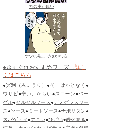
面の皮が厚い
ケツの毛まで抜かれる
●きまぐれおすすめワーズ
→詳し
くはこちら
●
冥利（みょうり）
●
そこはかとなく
●
ワサビ
●
辛い、からい
●
スコーン
●
ベー
グル
●
タルタルソース
●
デミグラスソー
ス
●
ソース
●
ミートソース
●
ナポリタン
●
スパゲティ
●
すごい
●
ひどい
●
鉄火巻き
●