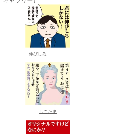
ギャラリー）
伸びしろ
しこたま