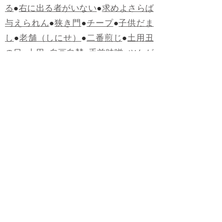
る
●
右に出る者がいない
●
求めよさらば
与えられん
●
狭き門
●
チープ
●
子供だま
し
●
老舗（しにせ）
●
二番煎じ
●
土用丑
の日
●
土用
●
自画自賛
●
手前味噌
●
ツケが
回ってくる
●
付け、ツケ
●
馬鹿に付ける
薬はない
●
チャラ男
●
チャラい
●
ちゃん
ぽん
●
ちゃらんぽらん
●
アフタヌーンテ
ィー
●
けだもの、獣
●
骨皮筋右衛門
●
下
手な鉄砲も数撃ちゃ当たる
●
死神
●
ケチ
ャップ
●
せんべい
●
おすそわけ
●
貧乏く
じ
●
貧乏暇無し
●
貧すれば鈍する
●
貧乏
神
●
七福神
●
中元
●
普通にうまい
●
通（つ
う）
●
ツーカー
●
ゲロする
●
パワースポ
ット
●
レクイエム
●
普通選挙
●
痛快
●
交通
渋滞
●
定番
●
見得を切る
●
半死半生
●
白昼