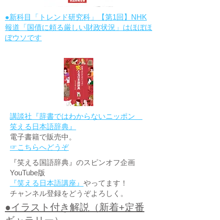
●新科目「トレンド研究科」【第1回】NHK
報道「国債に頼る厳しい財政状況」はほぼほ
ぼウソです
講談社『辞書ではわからないニッポン
笑える日本語辞典』
電子書籍で販売中。
☞こちらへどうぞ
『笑える国語辞典』のスピンオフ企画
YouTube版
『笑える日本語講座』
やってます！
チャンネル登録をどうぞよろしく。
●イラスト付き解説（新着+定番