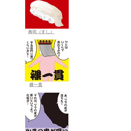
寿司（すし）
裸一貫