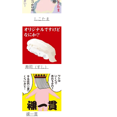
しこたま
寿司（すし）
裸一貫