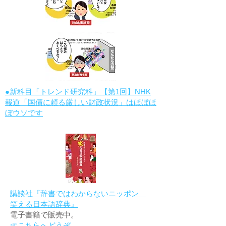
●新科目「トレンド研究科」【第1回】NHK
報道「国債に頼る厳しい財政状況」はほぼほ
ぼウソです
講談社『辞書ではわからないニッポン
笑える日本語辞典』
電子書籍で販売中。
☞こちらへどうぞ