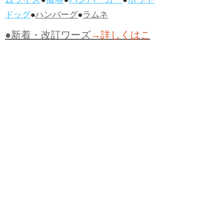
ムライス
●
侮辱
●
ハンバーガー
●
ホット
ドッグ
●
ハンバーグ
●
ラムネ
●新着・改訂ワーズ
→詳しくはこ
ちら
●
どたばた
●
どたばた喜劇
●
万死に値す
る
●
右に出る者がいない
●
求めよさらば
与えられん
●
狭き門
●
チープ
●
子供だま
し
●
老舗（しにせ）
●
二番煎じ
●
土用丑
の日
●
土用
●
自画自賛
●
手前味噌
●
ツケが
回ってくる
●
付け、ツケ
●
馬鹿に付ける
薬はない
●
チャラ男
●
チャラい
●
ちゃん
ぽん
●
ちゃらんぽらん
●
アフタヌーンテ
ィー
●
けだもの、獣
●
骨皮筋右衛門
●
下
手な鉄砲も数撃ちゃ当たる
●
死神
●
ケチ
ャップ
●
せんべい
●
おすそわけ
●
貧乏く