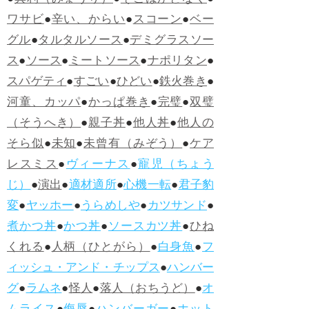
●
冥利（みょうり）
●
そこはかとなく
●
ワサビ
●
辛い、からい
●
スコーン
●
ベー
グル
●
タルタルソース
●
デミグラスソー
ス
●
ソース
●
ミートソース
●
ナポリタン
●
スパゲティ
●
すごい
●
ひどい
●
鉄火巻き
●
河童、カッパ
●
かっぱ巻き
●
完璧
●
双璧
（そうへき）
●
親子丼
●
他人丼
●
他人の
そら似
●
未知
●
未曾有（みぞう）
●
ケア
レスミス
●
ヴィーナス
●
寵児（ちょう
じ）
●
演出
●
適材適所
●
心機一転
●
君子豹
変
●
ヤッホー
●
うらめしや
●
カツサンド
●
煮かつ丼
●
かつ丼
●
ソースカツ丼
●
ひね
くれる
●
人柄（ひとがら）
●
白身魚
●
フ
ィッシュ・アンド・チップス
●
ハンバー
グ
●
ラムネ
●
怪人
●
落人（おちうど）
●
オ