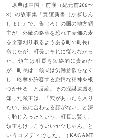
原典は中国・前漢（紀元前206〜
8）の故事集『賈誼新書（かぎしん
しょ）』で、魯（ろ）の国の地方領
主が、外敵の略奪を恐れて麦畑の麦
を全部刈り取るようある町の町長に
命じたが、町長はそれに従わなかっ
た。領主は町長を短絡的に責めた
が、町長は「領民は労働意欲をなく
し、略奪を許容する怠惰な精神を根
づかせる」と反論。その深謀遠慮を
知った領主は、「穴があったら入り
たい、彼に合わせる顔がない」と深
く恥じ入ったという。町長は賢く、
領主もけっこういいヤツじゃん、と
いうコメディでした。（KAGAMI