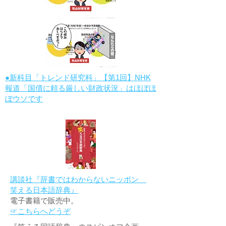
●新科目「トレンド研究科」【第1回】NHK
報道「国債に頼る厳しい財政状況」はほぼほ
ぼウソです
講談社『辞書ではわからないニッポン
笑える日本語辞典』
電子書籍で販売中。
☞こちらへどうぞ