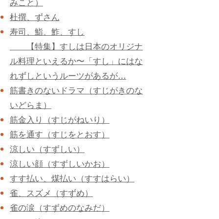
み
こと）
杜撰、ずさん
寿司、鮨、鮓、すし
【特集】すしは日本のオリジナ
ル料理といえるか〜「すし」にはな
れずしというルーツがあるが…
筋書きのないドラマ（すじがきのな
いどらま）
筋金入り（すじがねいり）
筋を通す（すじをとおす）
涼しい（すずしい）
涼しい顔（すずしいかお）
すす払い、煤払い（すすはらい）
雀、スズメ（すずめ）
雀の涙（すずめのなみだ）