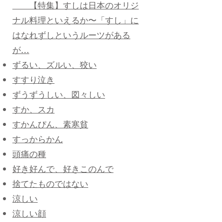
【特集】すしは日本のオリジ
ナル料理といえるか〜「すし」に
はなれずしというルーツがある
が…
ずるい、ズルい、狡い
すすり泣き
ずうずうしい、図々しい
すか、スカ
すかんぴん、素寒貧
すっからかん
頭痛の種
好き好んで、好きこのんで
捨てたものではない
涼しい
涼しい顔