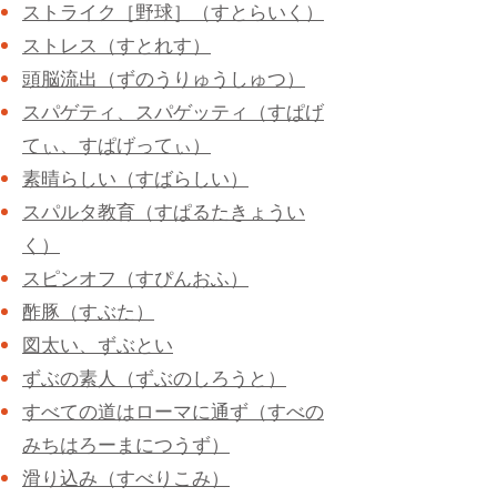
ストライク［野球］（すとらいく）
ストレス（すとれす）
頭脳流出（ずのうりゅうしゅつ）
スパゲティ、スパゲッティ（すぱげ
てぃ、すぱげってぃ）
素晴らしい（すばらしい）
スパルタ教育（すぱるたきょうい
く）
スピンオフ（すぴんおふ）
酢豚（すぶた）
図太い、ずぶとい
ずぶの素人（ずぶのしろうと）
すべての道はローマに通ず（すべの
みちはろーまにつうず）
滑り込み（すべりこみ）