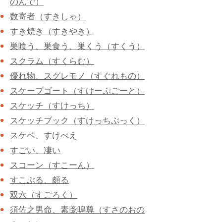
のんで）
数寄者（すきしゃ）
すき焼き（すきやき）
巣喰う、巣食う、巣くう（すくう）
スクラム（すくらむ）
優れ物、スグレモノ（すぐれもの）
スケープゴート（すけーぷごーと）
スケッチ（すけっち）
スケッチブック（すけっちぶっく）
スケベ、すけべえ
すごい、凄い
スコーン（すこーん）
すこぶる、頗る
双六（すごろく）
須佐之男命、素戔嗚尊（すさのお
の