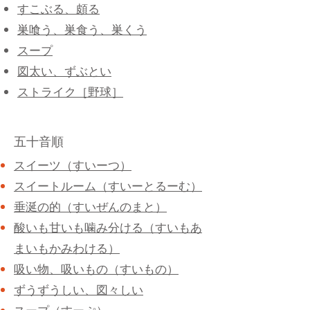
すこぶる、頗る
巣喰う、巣食う、巣くう
スープ
図太い、ずぶとい
ストライク［野球］
五十音順
スイーツ（すいーつ）
スイートルーム（すいーとるーむ）
垂涎の的（すいぜんのまと）
酸いも甘いも噛み分ける（すいもあ
まいもかみわける）
吸い物、吸いもの（すいもの）
ずうずうしい、図々しい