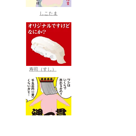
しこたま
寿司（すし）
裸一貫