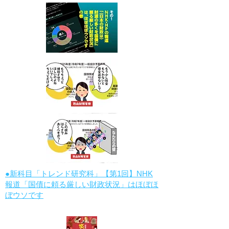
●新科目「トレンド研究科」【第1回】NHK
報道「国債に頼る厳しい財政状況」はほぼほ
ぼウソです