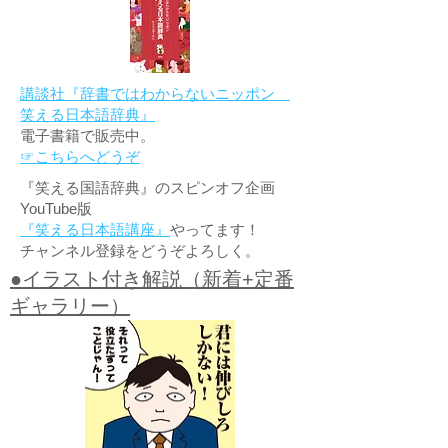
講談社『辞書ではわからないニッポン
笑える日本語辞典』
電子書籍で販売中。
☞こちらへどうぞ
『笑える国語辞典』のスピンオフ企画
YouTube版
『笑える日本語講座』
やってます！
チャンネル登録をどうぞよろしく。
●イラスト付き解説（新着+定番
ギャラリー）