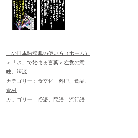
この日本語辞典の使い方（ホーム）
＞
「さ」で始まる言葉
＞左党の意
味、語源
カテゴリー：
食文化、料理、食品、
食材
カテゴリー：
俗語、隠語、流行語