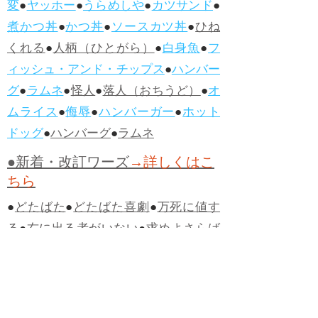
変
●
ヤッホー
●
うらめしや
●
カツサンド
●
煮かつ丼
●
かつ丼
●
ソースカツ丼
●
ひね
くれる
●
人柄（ひとがら）
●
白身魚
●
フ
ィッシュ・アンド・チップス
●
ハンバー
グ
●
ラムネ
●
怪人
●
落人（おちうど）
●
オ
ムライス
●
侮辱
●
ハンバーガー
●
ホット
ドッグ
●
ハンバーグ
●
ラムネ
●新着・改訂ワーズ
→詳しくはこ
ちら
●
どたばた
●
どたばた喜劇
●
万死に値す
る
●
右に出る者がいない
●
求めよさらば
与えられん
●
狭き門
●
チープ
●
子供だま
し
●
老舗（しにせ）
●
二番煎じ
●
土用丑
の日
●
土用
●
自画自賛
●
手前味噌
●
ツケが
回ってくる
●
付け、ツケ
●
馬鹿に付ける