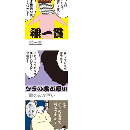
裸一貫
面の皮が厚い