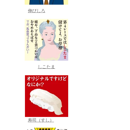
伸びしろ
しこたま
寿司（すし）