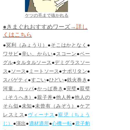
ケツの毛まで抜かれる
●きまぐれおすすめワーズ
→詳し
くはこちら
●
冥利（みょうり）
●
そこはかとなく
●
ワサビ
●
辛い、からい
●
スコーン
●
ベー
グル
●
タルタルソース
●
デミグラスソー
ス
●
ソース
●
ミートソース
●
ナポリタン
●
スパゲティ
●
すごい
●
ひどい
●
鉄火巻き
●
河童、カッパ
●
かっぱ巻き
●
完璧
●
双璧
（そうへき）
●
親子丼
●
他人丼
●
他人の
そら似
●
未知
●
未曾有（みぞう）
●
ケア
レスミス
●
ヴィーナス
●
寵児（ちょう
じ）
●
演出
●
適材適所
●
心機一転
●
君子豹