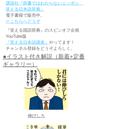
講談社『辞書ではわからないニッポン
笑える日本語辞典』
電子書籍で販売中。
☞こちらへどうぞ
『笑える国語辞典』のスピンオフ企画
YouTube版
『笑える日本語講座』
やってます！
チャンネル登録をどうぞよろしく。
●イラスト付き解説（新着+定番
ギャラリー）
伸びしろ