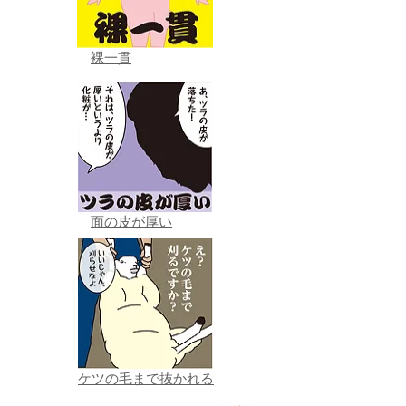
裸一貫
面の皮が厚い
ケツの毛まで抜かれる