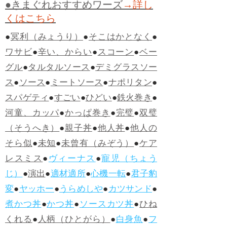
●きまぐれおすすめワーズ
→詳し
くはこちら
●
冥利（みょうり）
●
そこはかとなく
●
ワサビ
●
辛い、からい
●
スコーン
●
ベー
グル
●
タルタルソース
●
デミグラスソー
ス
●
ソース
●
ミートソース
●
ナポリタン
●
スパゲティ
●
すごい
●
ひどい
●
鉄火巻き
●
河童、カッパ
●
かっぱ巻き
●
完璧
●
双璧
（そうへき）
●
親子丼
●
他人丼
●
他人の
そら似
●
未知
●
未曾有（みぞう）
●
ケア
レスミス
●
ヴィーナス
●
寵児（ちょう
じ）
●
演出
●
適材適所
●
心機一転
●
君子豹
変
●
ヤッホー
●
うらめしや
●
カツサンド
●
煮かつ丼
●
かつ丼
●
ソースカツ丼
●
ひね
くれる
●
人柄（ひとがら）
●
白身魚
●
フ