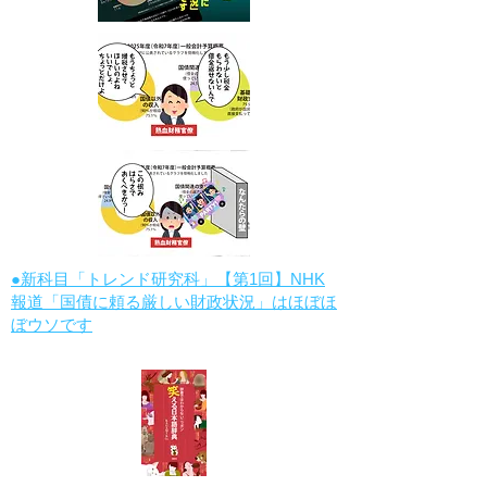
●新科目「トレンド研究科」【第1回】NHK
報道「国債に頼る厳しい財政状況」はほぼほ
ぼウソです