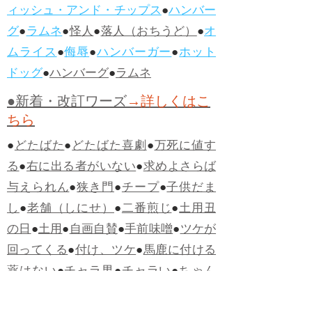
ィッシュ・アンド・チップス
●
ハンバー
グ
●
ラムネ
●
怪人
●
落人（おちうど）
●
オ
ムライス
●
侮辱
●
ハンバーガー
●
ホット
ドッグ
●
ハンバーグ
●
ラムネ
●新着・改訂ワーズ
→詳しくはこ
ちら
●
どたばた
●
どたばた喜劇
●
万死に値す
る
●
右に出る者がいない
●
求めよさらば
与えられん
●
狭き門
●
チープ
●
子供だま
し
●
老舗（しにせ）
●
二番煎じ
●
土用丑
の日
●
土用
●
自画自賛
●
手前味噌
●
ツケが
回ってくる
●
付け、ツケ
●
馬鹿に付ける
薬はない
●
チャラ男
●
チャラい
●
ちゃん
ぽん
●
ちゃらんぽらん
●
アフタヌーンテ