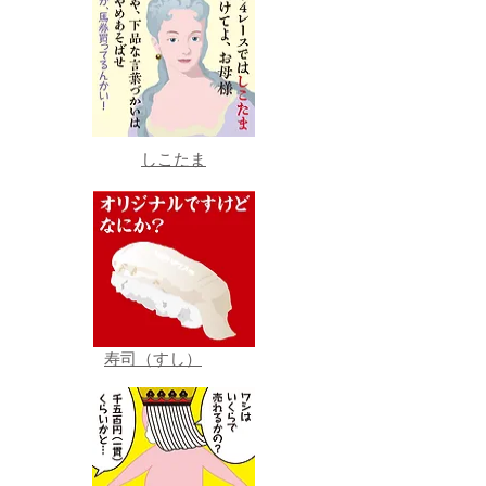
しこたま
寿司（すし）