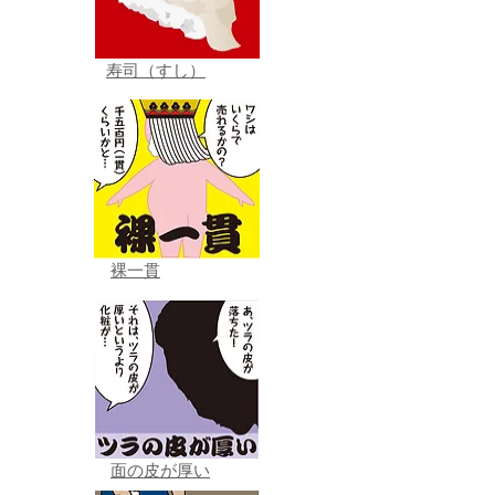
寿司（すし）
裸一貫
面の皮が厚い