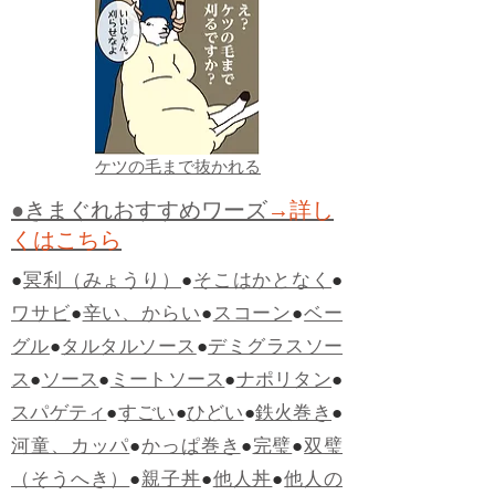
ケツの毛まで抜かれる
●きまぐれおすすめワーズ
→詳し
くはこちら
●
冥利（みょうり）
●
そこはかとなく
●
ワサビ
●
辛い、からい
●
スコーン
●
ベー
グル
●
タルタルソース
●
デミグラスソー
ス
●
ソース
●
ミートソース
●
ナポリタン
●
スパゲティ
●
すごい
●
ひどい
●
鉄火巻き
●
河童、カッパ
●
かっぱ巻き
●
完璧
●
双璧
（そうへき）
●
親子丼
●
他人丼
●
他人の