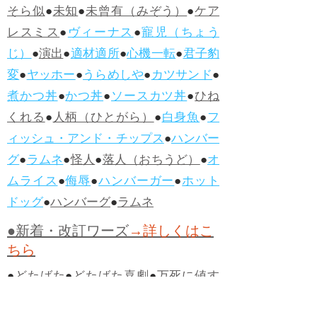
そら似
●
未知
●
未曾有（みぞう）
●
ケア
レスミス
●
ヴィーナス
●
寵児（ちょう
じ）
●
演出
●
適材適所
●
心機一転
●
君子豹
変
●
ヤッホー
●
うらめしや
●
カツサンド
●
煮かつ丼
●
かつ丼
●
ソースカツ丼
●
ひね
くれる
●
人柄（ひとがら）
●
白身魚
●
フ
ィッシュ・アンド・チップス
●
ハンバー
グ
●
ラムネ
●
怪人
●
落人（おちうど）
●
オ
ムライス
●
侮辱
●
ハンバーガー
●
ホット
ドッグ
●
ハンバーグ
●
ラムネ
●新着・改訂ワーズ
→詳しくはこ
ちら
●
どたばた
●
どたばた喜劇
●
万死に値す
る
●
右に出る者がいない
●
求めよさらば