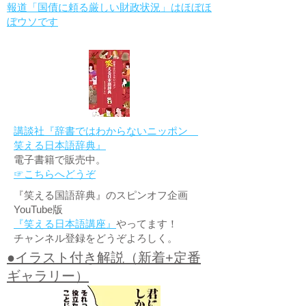
報道「国債に頼る厳しい財政状況」はほぼほ
ぼウソです
講談社『辞書ではわからないニッポン
笑える日本語辞典』
電子書籍で販売中。
☞こちらへどうぞ
『笑える国語辞典』のスピンオフ企画
YouTube版
『笑える日本語講座』
やってます！
チャンネル登録をどうぞよろしく。
●イラスト付き解説（新着+定番
ギャラリー）