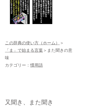
この辞典の使い方（ホーム）
＞
「ま」で始まる言葉
＞また聞きの意
味
カテゴリー：
慣用語
又聞き、また聞き