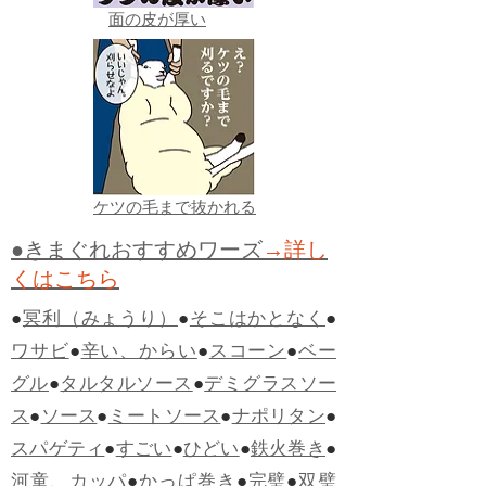
面の皮が厚い
ケツの毛まで抜かれる
●きまぐれおすすめワーズ
→詳し
くはこちら
●
冥利（みょうり）
●
そこはかとなく
●
ワサビ
●
辛い、からい
●
スコーン
●
ベー
グル
●
タルタルソース
●
デミグラスソー
ス
●
ソース
●
ミートソース
●
ナポリタン
●
スパゲティ
●
すごい
●
ひどい
●
鉄火巻き
●
河童、カッパ
●
かっぱ巻き
●
完璧
●
双璧