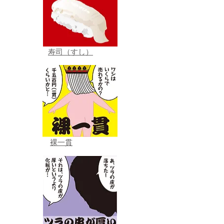
寿司（すし）
裸一貫