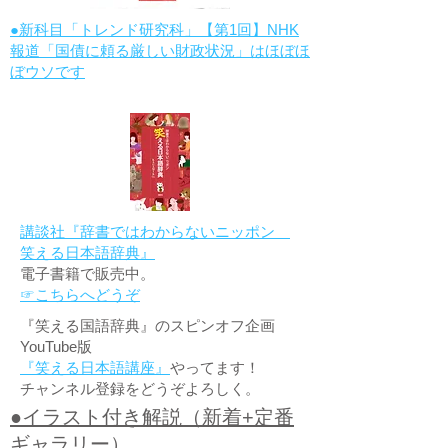
●新科目「トレンド研究科」【第1回】NHK
報道「国債に頼る厳しい財政状況」はほぼほ
ぼウソです
講談社『辞書ではわからないニッポン
笑える日本語辞典』
電子書籍で販売中。
☞こちらへどうぞ
『笑える国語辞典』のスピンオフ企画
YouTube版
『笑える日本語講座』
やってます！
チャンネル登録をどうぞよろしく。
●イラスト付き解説（新着+定番
ギャラリー）