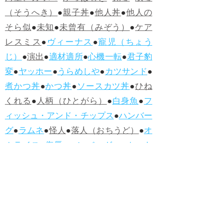
（そうへき）
●
親子丼
●
他人丼
●
他人の
そら似
●
未知
●
未曾有（みぞう）
●
ケア
レスミス
●
ヴィーナス
●
寵児（ちょう
じ）
●
演出
●
適材適所
●
心機一転
●
君子豹
変
●
ヤッホー
●
うらめしや
●
カツサンド
●
煮かつ丼
●
かつ丼
●
ソースカツ丼
●
ひね
くれる
●
人柄（ひとがら）
●
白身魚
●
フ
ィッシュ・アンド・チップス
●
ハンバー
グ
●
ラムネ
●
怪人
●
落人（おちうど）
●
オ
ムライス
●
侮辱
●
ハンバーガー
●
ホット
ドッグ
●
ハンバーグ
●
ラムネ
●新着・改訂ワーズ
→詳しくはこ
ちら
●
どたばた
●
どたばた喜劇
●
万死に値す