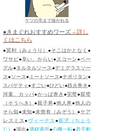
ケツの毛まで抜かれる
●きまぐれおすすめワーズ
→詳し
くはこちら
●
冥利（みょうり）
●
そこはかとなく
●
ワサビ
●
辛い、からい
●
スコーン
●
ベー
グル
●
タルタルソース
●
デミグラスソー
ス
●
ソース
●
ミートソース
●
ナポリタン
●
スパゲティ
●
すごい
●
ひどい
●
鉄火巻き
●
河童、カッパ
●
かっぱ巻き
●
完璧
●
双璧
（そうへき）
●
親子丼
●
他人丼
●
他人の
そら似
●
未知
●
未曾有（みぞう）
●
ケア
レスミス
●
ヴィーナス
●
寵児（ちょう
じ）
●
演出
●
適材適所
●
心機一転
●
君子豹