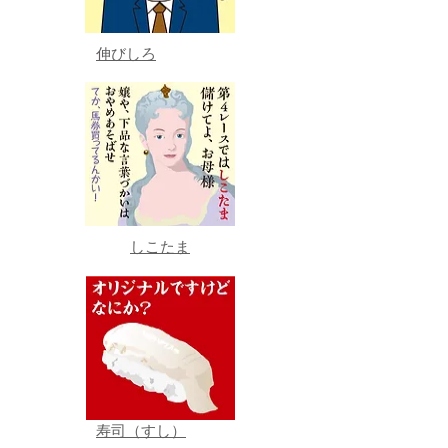
伸びしろ
しこたま
寿司（すし）