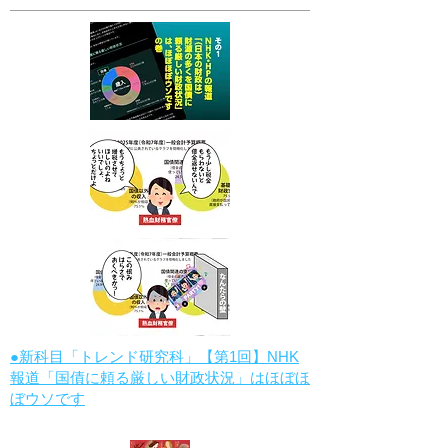
●新科目「トレンド研究科」【第1回】NHK
報道「国債に頼る厳しい財政状況」はほぼほ
ぼウソです