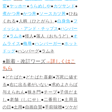
変
●
ヤッホー
●
うらめしや
●
カツサンド
●
煮かつ丼
●
かつ丼
●
ソースカツ丼
●
ひね
くれる
●
人柄（ひとがら）
●
白身魚
●
フ
ィッシュ・アンド・チップス
●
ハンバー
グ
●
ラムネ
●
怪人
●
落人（おちうど）
●
オ
ムライス
●
侮辱
●
ハンバーガー
●
ホット
ドッグ
●
ハンバーグ
●
ラムネ
●新着・改訂ワーズ
→詳しくはこ
ちら
●
どたばた
●
どたばた喜劇
●
万死に値す
る
●
右に出る者がいない
●
求めよさらば
与えられん
●
狭き門
●
チープ
●
子供だま
し
●
老舗（しにせ）
●
二番煎じ
●
土用丑
の日
●
土用
●
自画自賛
●
手前味噌
●
ツケが