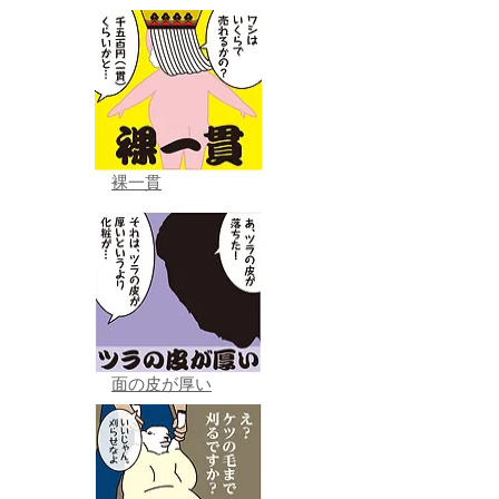
裸一貫
面の皮が厚い