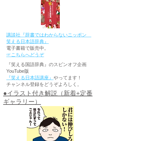
講談社『辞書ではわからないニッポン
笑える日本語辞典』
電子書籍で販売中。
☞こちらへどうぞ
『笑える国語辞典』のスピンオフ企画
YouTube版
『笑える日本語講座』
やってます！
チャンネル登録をどうぞよろしく。
●イラスト付き解説（新着+定番
ギャラリー）