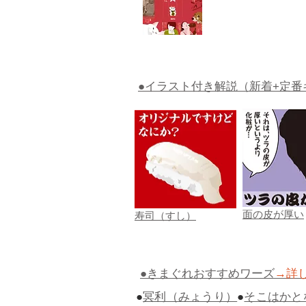
●イラスト付き解説（新着+定番
面の皮が厚い
寿司（すし）
●きまぐれおすすめワーズ
→詳
●
冥利（みょうり）
●
そこはかと