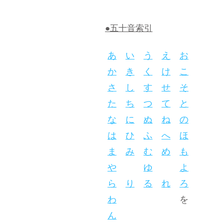
●五十音索引
あ
い
う
え
お
か
き
く
け
こ
さ
し
す
せ
そ
た
ち
つ
て
と
な
に
ぬ
ね
の
は
ひ
ふ
へ
ほ
ま
み
む
め
も
や
ゆ
よ
ら
り
る
れ
ろ
わ
を
ん