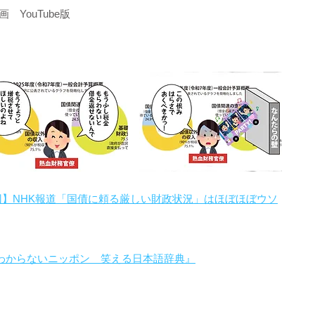
YouTube版
回】NHK報道「国債に頼る厳しい財政状況」はほぼほぼウソ
わからないニッポン 笑える日本語辞典』
。