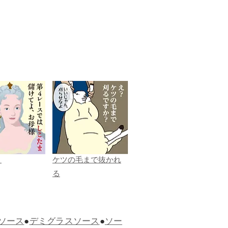
ま
ケツの毛まで抜かれ
る
ソース
●
デミグラスソース
●
ソー