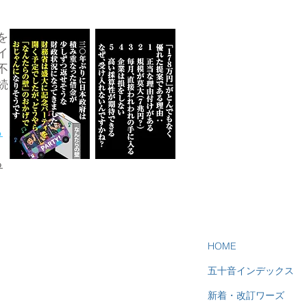
を
イ
不
続
ら
る
HOME
五十音インデックス
新着・改訂ワーズ