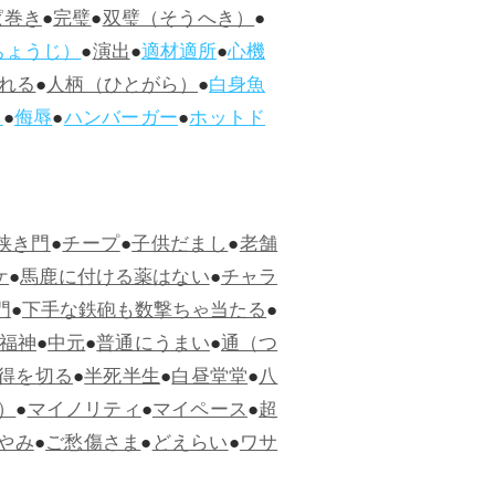
ぱ巻き
●
完璧
●
双璧（そうへき）
●
ちょうじ）
●
演出
●
適材適所
●
心機
れる
●
人柄（ひとがら）
●
白身魚
ス
●
侮辱
●
ハンバーガー
●
ホットド
狭き門
●
チープ
●
子供だまし
●
老舗
ケ
●
馬鹿に付ける薬はない
●
チャラ
門
●
下手な鉄砲も数撃ちゃ当たる
●
福神
●
中元
●
普通にうまい
●
通（つ
得を切る
●
半死半生
●
白昼堂堂
●
八
）
●
マイノリティ
●
マイペース
●
超
やみ
●
ご愁傷さま
●
どえらい
●
ワサ