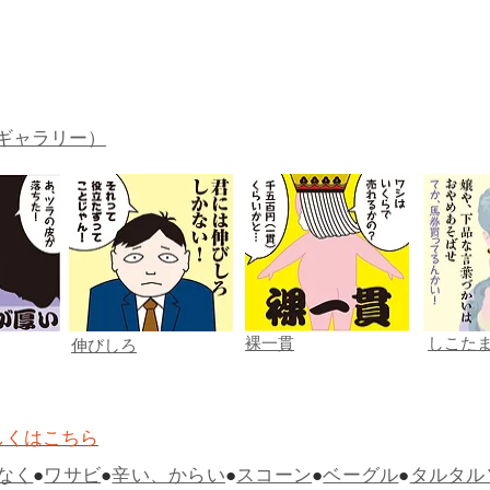
ギャラリー）
裸一貫
しこた
伸びしろ
しくはこちら
なく
●
ワサビ
●
辛い、からい
●
スコーン
●
ベーグル
●
タルタル