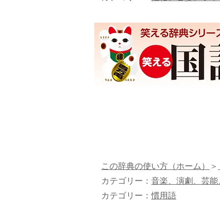
この辞典の使い方（ホーム）
＞
​カテゴリー：
音楽、演劇、芸能
カテゴリー：
慣用語