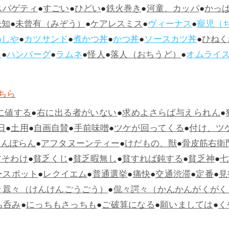
スパゲティ
●
すごい
●
ひどい
●
鉄火巻き
●
河童、カッパ
●
かっ
未知
●
未曾有（みぞう）
●
ケアレスミス
●
ヴィーナス
●
寵児（
めしや
●
カツサンド
●
煮かつ丼
●
かつ丼
●
ソースカツ丼
●
ひねく
ス
●
ハンバーグ
●
ラムネ
●
怪人
●
落人（おちうど）
●
オムライ
ちら
に値する
●
右に出る者がいない
●
求めよさらば与えられん
●
日
●
土用
●
自画自賛
●
手前味噌
●
ツケが回ってくる
●
付け、ツ
らんぽらん
●
アフタヌーンティー
●
けだもの、獣
●
骨皮筋右衛
すそわけ
●
貧乏くじ
●
貧乏暇無し
●
貧すれば鈍する
●
貧乏神
●
七
ースポット
●
レクイエム
●
普通選挙
●
痛快
●
交通渋滞
●
定番
●
見
々囂々（けんけんごうごう）
●
侃々諤々（かんかんがくがく
ち呑み
●
にっちもさっちも
●
ご破算になる
●
願いましては
●
く