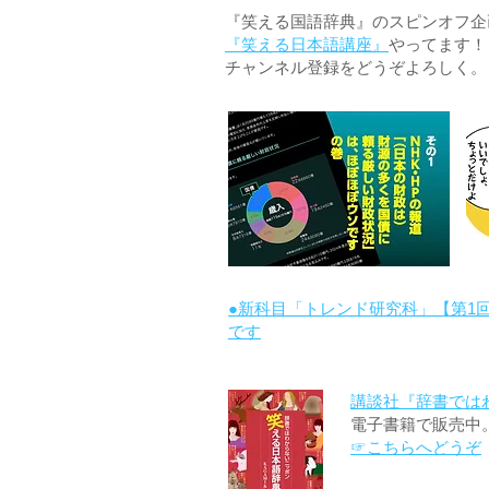
『笑える国語辞典』のスピンオフ企画 
『笑える日本語講座』
やってます！
チャンネル登録をどうぞよろしく。
●新科目「トレンド研究科」【第1
です
講談社『辞書では
電子書籍で販売中
☞こちらへどうぞ