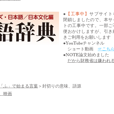
●
【工事中】
サブサイト
閉鎖しましたので、本サ
トの工事中です。一部ご
便おかけしますが、引き
きご利用をお願いします
●YouTubeチャンネル
ショート動画
☞こち
●NOTE論文始めました
だから財務省は嫌われ
「ふ」で始まる言葉
＞封切りの意味、語源
、映画