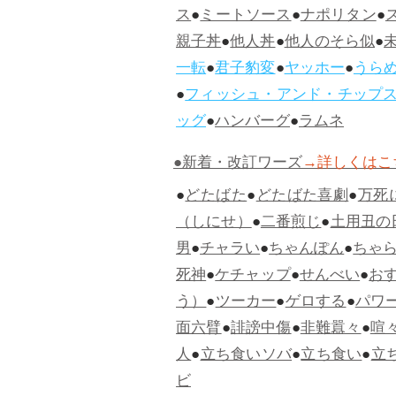
ス
●
ミートソース
●
ナポリタン
●
親子丼
●
他人丼
●
他人のそら似
●
一転
●
君子豹変
●
ヤッホー
●
うら
●
フィッシュ・アンド・チップ
ッグ
●
ハンバーグ
●
ラムネ
●新着・改訂ワーズ
→詳しくはこ
●
どたばた
●
どたばた喜劇
●
万死
（しにせ）
●
二番煎じ
●
土用丑の
男
●
チャラい
●
ちゃんぽん
●
ちゃ
死神
●
ケチャップ
●
せんべい
●
お
う）
●
ツーカー
●
ゲロする
●
パワ
面六臂
●
誹謗中傷
●
非難囂々
●
喧
人
●
立ち食いソバ
●
立ち食い
●
立
ビ