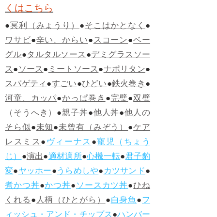
くはこちら
●
冥利（みょうり）
●
そこはかとなく
●
ワサビ
●
辛い、からい
●
スコーン
●
ベー
グル
●
タルタルソース
●
デミグラスソー
ス
●
ソース
●
ミートソース
●
ナポリタン
●
スパゲティ
●
すごい
●
ひどい
●
鉄火巻き
●
河童、カッパ
●
かっぱ巻き
●
完璧
●
双璧
（そうへき）
●
親子丼
●
他人丼
●
他人の
そら似
●
未知
●
未曾有（みぞう）
●
ケア
レスミス
●
ヴィーナス
●
寵児（ちょう
じ）
●
演出
●
適材適所
●
心機一転
●
君子豹
変
●
ヤッホー
●
うらめしや
●
カツサンド
●
煮かつ丼
●
かつ丼
●
ソースカツ丼
●
ひね
くれる
●
人柄（ひとがら）
●
白身魚
●
フ
ィッシュ・アンド・チップス
●
ハンバー