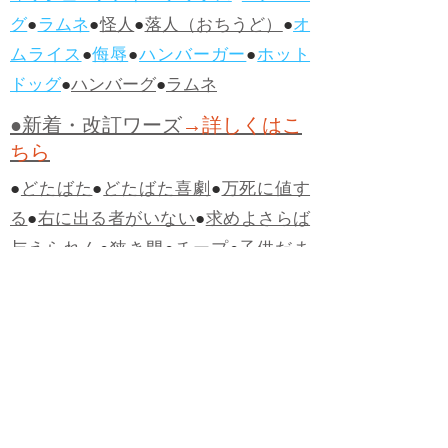
グ
●
ラムネ
●
怪人
●
落人（おちうど）
●
オ
ムライス
●
侮辱
●
ハンバーガー
●
ホット
ドッグ
●
ハンバーグ
●
ラムネ
●新着・改訂ワーズ
→詳しくはこ
ちら
●
どたばた
●
どたばた喜劇
●
万死に値す
る
●
右に出る者がいない
●
求めよさらば
与えられん
●
狭き門
●
チープ
●
子供だま
し
●
老舗（しにせ）
●
二番煎じ
●
土用丑
の日
●
土用
●
自画自賛
●
手前味噌
●
ツケが
回ってくる
●
付け、ツケ
●
馬鹿に付ける
薬はない
●
チャラ男
●
チャラい
●
ちゃん
ぽん
●
ちゃらんぽらん
●
アフタヌーンテ
ィー
●
けだもの、獣
●
骨皮筋右衛門
●
下