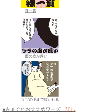
裸一貫
面の皮が厚い
ケツの毛まで抜かれる
●きまぐれおすすめワーズ
→詳し