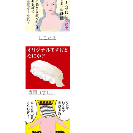
しこたま
寿司（すし）