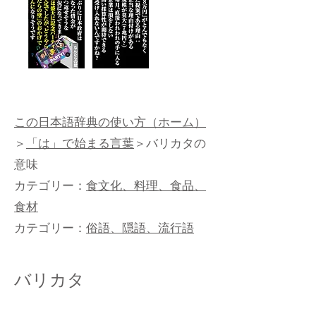
この日本語辞典の使い方（ホーム）
＞
「は」で始まる言葉
＞バリカタの
意味
カテゴリー：
食文化、料理、食品、
食材
カテゴリー：
俗語、隠語、流行語
バリカタ