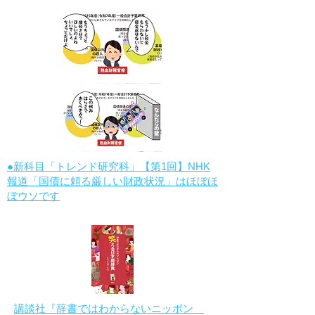
●新科目「トレンド研究科」【第1回】NHK
報道「国債に頼る厳しい財政状況」はほぼほ
ぼウソです
講談社『辞書ではわからないニッポン