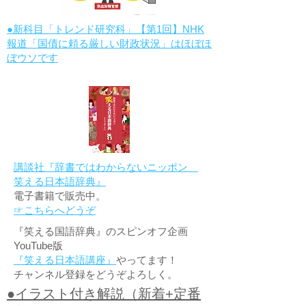
●新科目「トレンド研究科」【第1回】NHK
報道「国債に頼る厳しい財政状況」はほぼほ
ぼウソです
講談社『辞書ではわからないニッポン
笑える日本語辞典』
電子書籍で販売中。
☞こちらへどうぞ
『笑える国語辞典』のスピンオフ企画
YouTube版
『笑える日本語講座』
やってます！
チャンネル登録をどうぞよろしく。
●イラスト付き解説（新着+定番