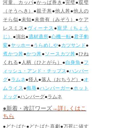
河童、カッパ
●
かっぱ巻き
●
完璧
●
双璧
（そうへき）
●
親子丼
●
他人丼
●
他人の
そら似
●
未知
●
未曾有（みぞう）
●
ケア
レスミス
●
ヴィーナス
●
寵児（ちょう
じ）
●
演出
●
適材適所
●
心機一転
●
君子豹
変
●
ヤッホー
●
うらめしや
●
カツサンド
●
煮かつ丼
●
かつ丼
●
ソースカツ丼
●
ひね
くれる
●
人柄（ひとがら）
●
白身魚
●
フ
ィッシュ・アンド・チップス
●
ハンバー
グ
●
ラムネ
●
怪人
●
落人（おちうど）
●
オ
ムライス
●
侮辱
●
ハンバーガー
●
ホット
ドッグ
●
ハンバーグ
●
ラムネ
●新着・改訂ワーズ
→詳しくはこ
ちら
●
どたばた
●
どたばた喜劇
●
万死に値す