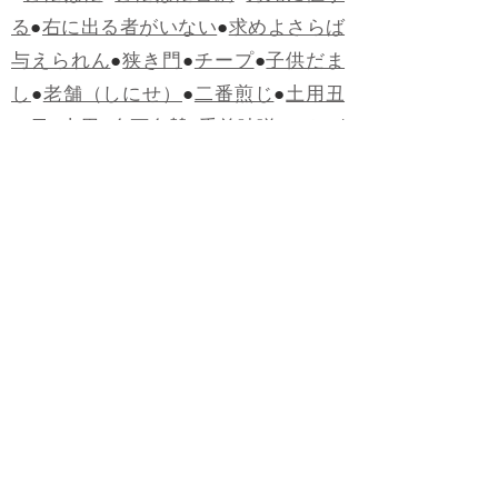
る
●
右に出る者がいない
●
求めよさらば
与えられん
●
狭き門
●
チープ
●
子供だま
し
●
老舗（しにせ）
●
二番煎じ
●
土用丑
の日
●
土用
●
自画自賛
●
手前味噌
●
ツケが
回ってくる
●
付け、ツケ
●
馬鹿に付ける
薬はない
●
チャラ男
●
チャラい
●
ちゃん
ぽん
●
ちゃらんぽらん
●
アフタヌーンテ
ィー
●
けだもの、獣
●
骨皮筋右衛門
●
下
手な鉄砲も数撃ちゃ当たる
●
死神
●
ケチ
ャップ
●
せんべい
●
おすそわけ
●
貧乏く
じ
●
貧乏暇無し
●
貧すれば鈍する
●
貧乏
神
●
七福神
●
中元
●
普通にうまい
●
通（つ
う）
●
ツーカー
●
ゲロする
●
パワースポ
ット
●
レクイエム
●
普通選挙
●
痛快
●
交通
渋滞
●
定番
●
見得を切る
●
半死半生
●
白昼