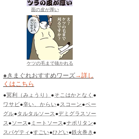
面の皮が厚い
ケツの毛まで抜かれる
●きまぐれおすすめワーズ
→詳し
くはこちら
●
冥利（みょうり）
●
そこはかとなく
●
ワサビ
●
辛い、からい
●
スコーン
●
ベー
グル
●
タルタルソース
●
デミグラスソー
ス
●
ソース
●
ミートソース
●
ナポリタン
●
スパゲティ
●
すごい
●
ひどい
●
鉄火巻き
●