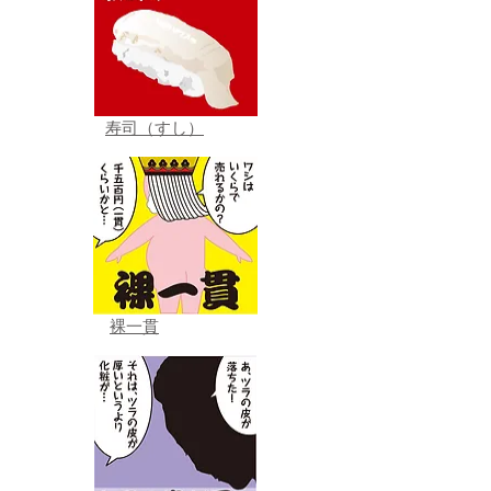
寿司（すし）
裸一貫