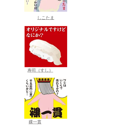
しこたま
寿司（すし）
裸一貫