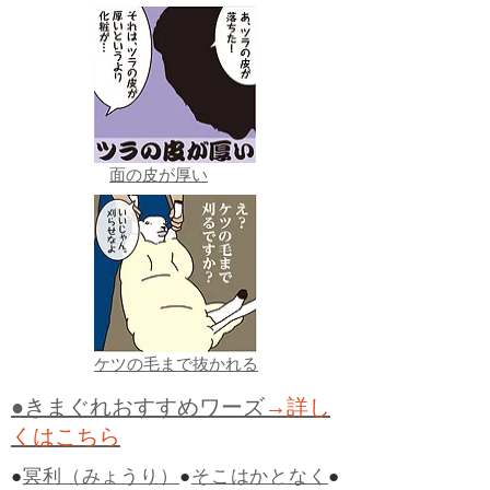
面の皮が厚い
ケツの毛まで抜かれる
●きまぐれおすすめワーズ
→詳し
くはこちら
●
冥利（みょうり）
●
そこはかとなく
●