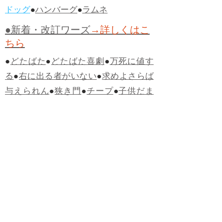
ドッグ
●
ハンバーグ
●
ラムネ
●新着・改訂ワーズ
→詳しくはこ
ちら
●
どたばた
●
どたばた喜劇
●
万死に値す
る
●
右に出る者がいない
●
求めよさらば
与えられん
●
狭き門
●
チープ
●
子供だま
し
●
老舗（しにせ）
●
二番煎じ
●
土用丑
の日
●
土用
●
自画自賛
●
手前味噌
●
ツケが
回ってくる
●
付け、ツケ
●
馬鹿に付ける
薬はない
●
チャラ男
●
チャラい
●
ちゃん
ぽん
●
ちゃらんぽらん
●
アフタヌーンテ
ィー
●
けだもの、獣
●
骨皮筋右衛門
●
下
手な鉄砲も数撃ちゃ当たる
●
死神
●
ケチ
ャップ
●
せんべい
●
おすそわけ
●
貧乏く