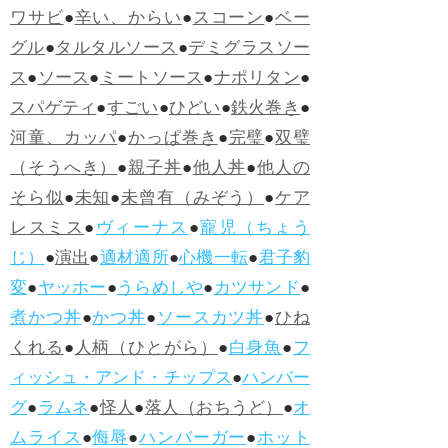
ワサビ
●
辛い、からい
●
スコーン
●
ベー
グル
●
タルタルソース
●
デミグラスソー
ス
●
ソース
●
ミートソース
●
ナポリタン
●
スパゲティ
●
すごい
●
ひどい
●
鉄火巻き
●
河童、カッパ
●
かっぱ巻き
●
完璧
●
双璧
（そうへき）
●
親子丼
●
他人丼
●
他人の
そら似
●
未知
●
未曾有（みぞう）
●
ケア
レスミス
●
ヴィーナス
●
寵児（ちょう
じ）
●
演出
●
適材適所
●
心機一転
●
君子豹
変
●
ヤッホー
●
うらめしや
●
カツサンド
●
煮かつ丼
●
かつ丼
●
ソースカツ丼
●
ひね
くれる
●
人柄（ひとがら）
●
白身魚
●
フ
ィッシュ・アンド・チップス
●
ハンバー
グ
●
ラムネ
●
怪人
●
落人（おちうど）
●
オ
ムライス
●
侮辱
●
ハンバーガー
●
ホット