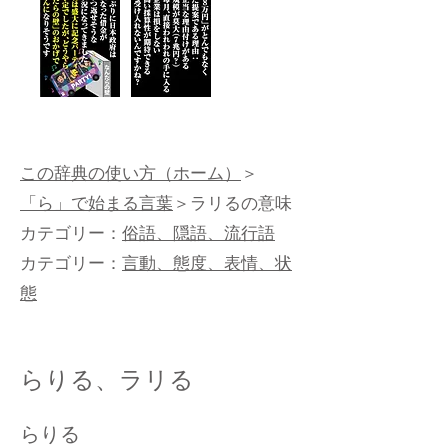
この辞典の使い方（ホーム）
＞
「ら」で始まる言葉
＞ラリるの意味
カテゴリー：
俗語、隠語、流行語
カテゴリー：
言動、態度、表情、状
態
らりる、ラリる
らりる