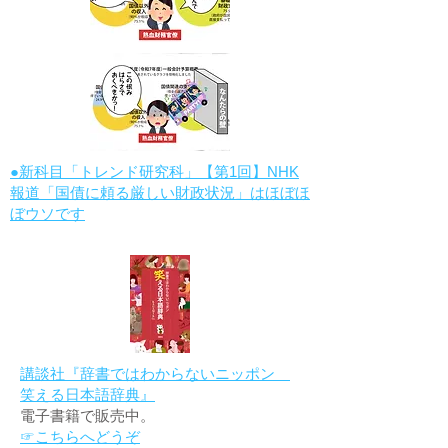
●新科目「トレンド研究科」【第1回】NHK
報道「国債に頼る厳しい財政状況」はほぼほ
ぼウソです
講談社『辞書ではわからないニッポン
笑える日本語辞典』
電子書籍で販売中。
☞こちらへどうぞ