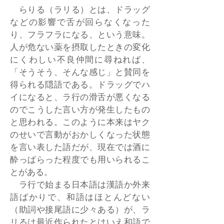
らりる（ラリる）とは、ドラッグ
などの影響で舌が回らなくなった
り、フラフラになる、という意味。
人が危ない薬を摂取したときの変化
にくわしい不良仲間に尋ねれば、
「そうそう、そんな感じ」と賛同を
得られる隠語である。ドラッグでハ
イになると、ラ行の滑舌が悪くなる
のでこうした言い方が発生したもの
と思われる。このように本来はヤク
のせいで言動がおかしくなった状態
を言い表した語だが、現在では酒に
酔っぱらった程度でも用いられるこ
とがある。
ラ行で始まる日本語は漢語か外来
語ばかりで、和語はほとんどない
（助詞や接尾語に少々ある）が、ラ
リるは最近作られたとはいえ和語で