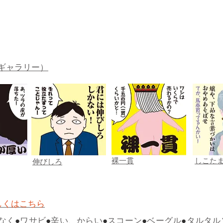
ギャラリー）
裸一貫
しこた
伸びしろ
しくはこちら
なく
●
ワサビ
●
辛い、からい
●
スコーン
●
ベーグル
●
タルタル