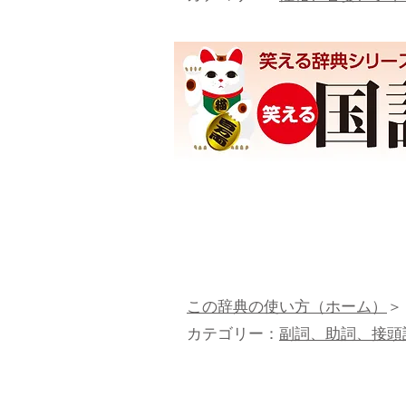
この辞典の使い方（ホーム）
＞
カテゴリー：
副詞、助詞、接頭