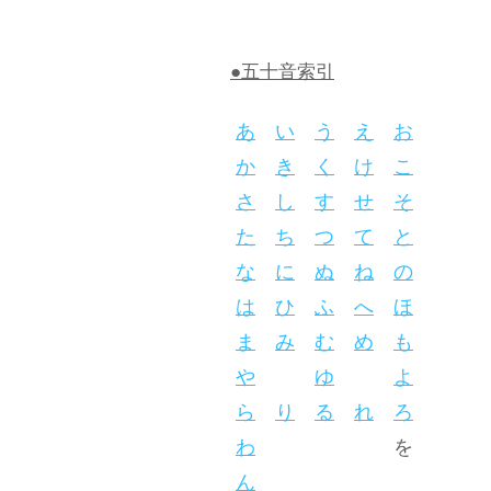
●五十音索引
あ
い
う
え
お
か
き
く
け
こ
さ
し
す
せ
そ
た
ち
つ
て
と
な
に
ぬ
ね
の
は
ひ
ふ
へ
ほ
ま
み
む
め
も
や
ゆ
よ
ら
り
る
れ
ろ
わ
を
ん