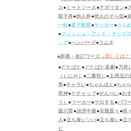
ス
●
ミートソース
●
ナポリタン
●
親子丼
●
他人丼
●
他人のそら似
●
一転
●
君子豹変
●
ヤッホー
●
うら
●
フィッシュ・アンド・チップ
ッグ
●
ハンバーグ
●
ラムネ
●新着・改訂ワーズ
→詳しくはこ
●
どたばた
●
どたばた喜劇
●
万死
（しにせ）
●
二番煎じ
●
土用丑の
男
●
チャラい
●
ちゃんぽん
●
ちゃ
死神
●
ケチャップ
●
せんべい
●
お
う）
●
ツーカー
●
ゲロする
●
パワ
面六臂
●
誹謗中傷
●
非難囂々
●
喧
人
●
立ち食いソバ
●
立ち食い
●
立
ビ