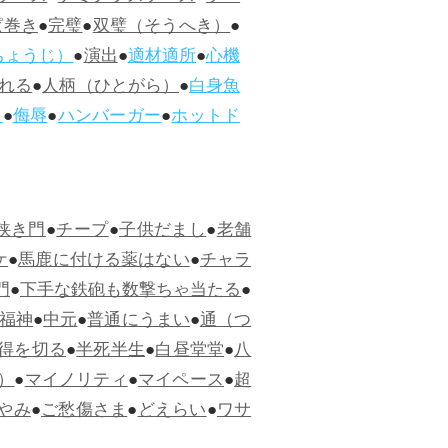
ぱ巻き
●
完璧
●
双璧（そうへき）
●
ちょうじ）
●
演出
●
適材適所
●
心機
れる
●
人柄（ひとがら）
●
白身魚
ス
●
侮辱
●
ハンバーガー
●
ホットド
狭き門
●
チープ
●
子供だまし
●
老舗
ケ
●
馬鹿に付ける薬はない
●
チャラ
門
●
下手な鉄砲も数撃ちゃ当たる
●
福神
●
中元
●
普通にうまい
●
通（つ
得を切る
●
半死半生
●
白昼堂堂
●
八
）
●
マイノリティ
●
マイペース
●
超
やみ
●
ご愁傷さま
●
どえらい
●
ワサ