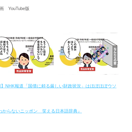
YouTube版
回】NHK報道「国債に頼る厳しい財政状況」はほぼほぼウソ
わからないニッポン 笑える日本語辞典』
。