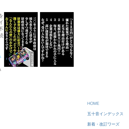
を
イ
不
続
ら
る
HOME
五十音インデックス
新着・改訂ワーズ