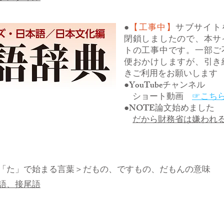
●
【工事中】
サブサイト
閉鎖しましたので、本サ
トの工事中です。一部ご
便おかけしますが、引き
きご利用をお願いします
●YouTubeチャンネル
ショート動画
☞こち
●NOTE論文始めました
だから財務省は嫌われ
「た」で始まる言葉
＞だもの、ですもの、だもんの意味
語、接尾語