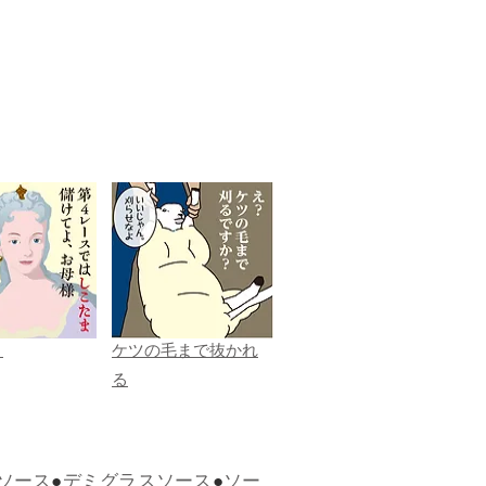
ま
ケツの毛まで抜かれ
る
ソース
●
デミグラスソース
●
ソー