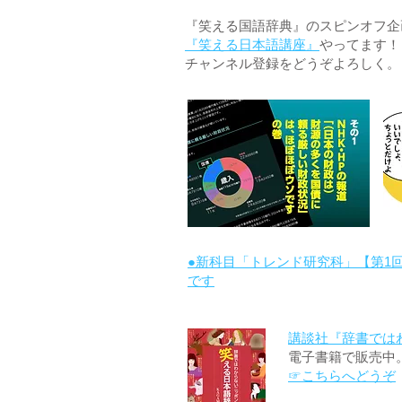
『笑える国語辞典』のスピンオフ企画 
『笑える日本語講座』
やってます！
チャンネル登録をどうぞよろしく。
●新科目「トレンド研究科」【第1
です
講談社『辞書では
電子書籍で販売中
☞こちらへどうぞ