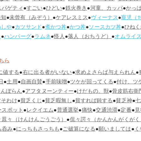
スパゲティ
●
すごい
●
ひどい
●
鉄火巻き
●
河童、カッパ
●
かっ
未知
●
未曾有（みぞう）
●
ケアレスミス
●
ヴィーナス
●
寵児（
めしや
●
カツサンド
●
煮かつ丼
●
かつ丼
●
ソースカツ丼
●
ひねく
ス
●
ハンバーグ
●
ラムネ
●
怪人
●
落人（おちうど）
●
オムライ
ちら
に値する
●
右に出る者がいない
●
求めよさらば与えられん
●
日
●
土用
●
自画自賛
●
手前味噌
●
ツケが回ってくる
●
付け、ツ
らんぽらん
●
アフタヌーンティー
●
けだもの、獣
●
骨皮筋右衛
すそわけ
●
貧乏くじ
●
貧乏暇無し
●
貧すれば鈍する
●
貧乏神
●
七
ースポット
●
レクイエム
●
普通選挙
●
痛快
●
交通渋滞
●
定番
●
見
々囂々（けんけんごうごう）
●
侃々諤々（かんかんがくがく
ち呑み
●
にっちもさっちも
●
ご破算になる
●
願いましては
●
く