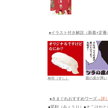
●イラスト付き解説（新着+定番
面の皮が厚い
寿司（すし）
●きまぐれおすすめワーズ
→詳
●
冥利（みょうり）
●
そこはかと