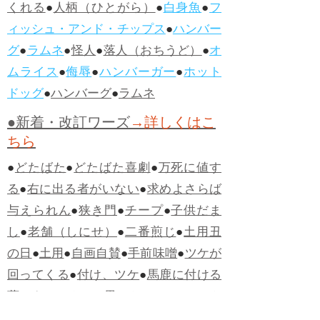
くれる
●
人柄（ひとがら）
●
白身魚
●
フ
ィッシュ・アンド・チップス
●
ハンバー
グ
●
ラムネ
●
怪人
●
落人（おちうど）
●
オ
ムライス
●
侮辱
●
ハンバーガー
●
ホット
ドッグ
●
ハンバーグ
●
ラムネ
●新着・改訂ワーズ
→詳しくはこ
ちら
●
どたばた
●
どたばた喜劇
●
万死に値す
る
●
右に出る者がいない
●
求めよさらば
与えられん
●
狭き門
●
チープ
●
子供だま
し
●
老舗（しにせ）
●
二番煎じ
●
土用丑
の日
●
土用
●
自画自賛
●
手前味噌
●
ツケが
回ってくる
●
付け、ツケ
●
馬鹿に付ける
薬はない
●
チャラ男
●
チャラい
●
ちゃん
ぽん
●
ちゃらんぽらん
●
アフタヌーンテ