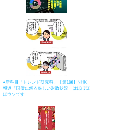
●新科目「トレンド研究科」【第1回】NHK
報道「国債に頼る厳しい財政状況」はほぼほ
ぼウソです