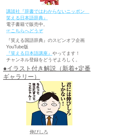
講談社『辞書ではわからないニッポン
笑える日本語辞典』
電子書籍で販売中。
☞こちらへどうぞ
『笑える国語辞典』のスピンオフ企画
YouTube版
『笑える日本語講座』
やってます！
チャンネル登録をどうぞよろしく。
●イラスト付き解説（新着+定番
ギャラリー）
伸びしろ