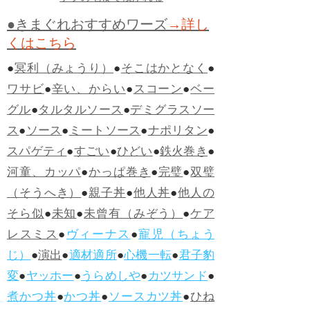
●きまぐれおすすめワーズ
→詳し
くはこちら
●
冥利（みょうり）
●
そこはかとなく
●
ワサビ
●
辛い、からい
●
スコーン
●
ベー
グル
●
タルタルソース
●
デミグラスソー
ス
●
ソース
●
ミートソース
●
ナポリタン
●
スパゲティ
●
すごい
●
ひどい
●
鉄火巻き
●
河童、カッパ
●
かっぱ巻き
●
完璧
●
双璧
（そうへき）
●
親子丼
●
他人丼
●
他人の
そら似
●
未知
●
未曾有（みぞう）
●
ケア
レスミス
●
ヴィーナス
●
寵児（ちょう
じ）
●
演出
●
適材適所
●
心機一転
●
君子豹
変
●
ヤッホー
●
うらめしや
●
カツサンド
●
煮かつ丼
●
かつ丼
●
ソースカツ丼
●
ひね