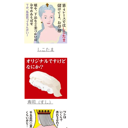
しこたま
寿司（すし）