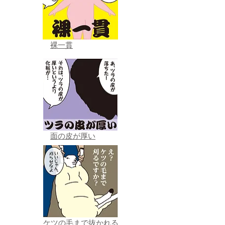
裸一貫
面の皮が厚い
ケツの毛まで抜かれる