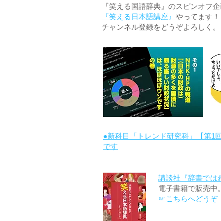
『笑える国語辞典』のスピンオフ企画 
『笑える日本語講座』
やってます！
チャンネル登録をどうぞよろしく。
●新科目「トレンド研究科」【第1
です
講談社『辞書では
電子書籍で販売中
☞こちらへどうぞ