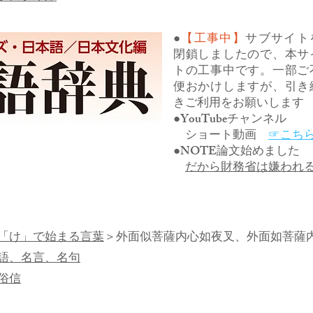
●
【工事中】
サブサイト
閉鎖しましたので、本サ
トの工事中です。一部ご
便おかけしますが、引き
きご利用をお願いします
●YouTubeチャンネル
ショート動画
☞こち
●NOTE論文始めました
だから財務省は嫌われ
「け」で始まる言葉
＞外面似菩薩内心如夜叉、外面如菩薩
語、名言、名句
俗信