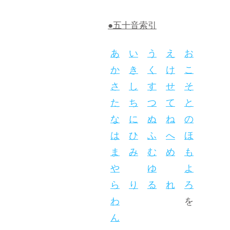
●五十音索引
あ
い
う
え
お
か
き
く
け
こ
さ
し
す
せ
そ
た
ち
つ
て
と
な
に
ぬ
ね
の
は
ひ
ふ
へ
ほ
ま
み
む
め
も
や
ゆ
よ
ら
り
る
れ
ろ
わ
を
ん