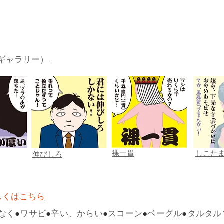
ギャラリー）
裸一貫
しこた
伸びしろ
しくはこちら
なく
●
ワサビ
●
辛い、からい
●
スコーン
●
ベーグル
●
タルタル