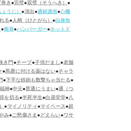
ぱ巻き
●
完璧
●
双璧（そうへき）
●
ちょうじ）
●
演出
●
適材適所
●
心機
れる
●
人柄（ひとがら）
●
白身魚
ス
●
侮辱
●
ハンバーガー
●
ホットド
狭き門
●
チープ
●
子供だまし
●
老舗
ケ
●
馬鹿に付ける薬はない
●
チャラ
門
●
下手な鉄砲も数撃ちゃ当たる
●
福神
●
中元
●
普通にうまい
●
通（つ
得を切る
●
半死半生
●
白昼堂堂
●
八
）
●
マイノリティ
●
マイペース
●
超
やみ
●
ご愁傷さま
●
どえらい
●
ワサ