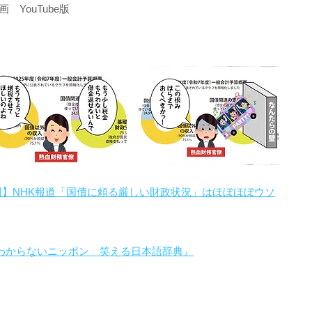
YouTube版
回】NHK報道「国債に頼る厳しい財政状況」はほぼほぼウソ
わからないニッポン 笑える日本語辞典』
。