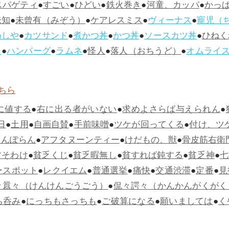
スパゲティ
●
すごい
●
ひどい
●
鉄火巻き
●
河童、カッパ
●
かっ
未知
●
未曾有（みぞう）
●
ケアレスミス
●
ヴィーナス
●
寵児（
めしや
●
カツサンド
●
煮かつ丼
●
かつ丼
●
ソースカツ丼
●
ひねく
ス
●
ハンバーグ
●
ラムネ
●
怪人
●
落人（おちうど）
●
オムライ
ちら
に値する
●
右に出る者がいない
●
求めよさらば与えられん
●
日
●
土用
●
自画自賛
●
手前味噌
●
ツケが回ってくる
●
付け、ツ
らんぽらん
●
アフタヌーンティー
●
けだもの、獣
●
骨皮筋右衛
すそわけ
●
貧乏くじ
●
貧乏暇無し
●
貧すれば鈍する
●
貧乏神
●
七
ースポット
●
レクイエム
●
普通選挙
●
痛快
●
交通渋滞
●
定番
●
見
々囂々（けんけんごうごう）
●
侃々諤々（かんかんがくがく
ち呑み
●
にっちもさっちも
●
ご破算になる
●
願いましては
●
く