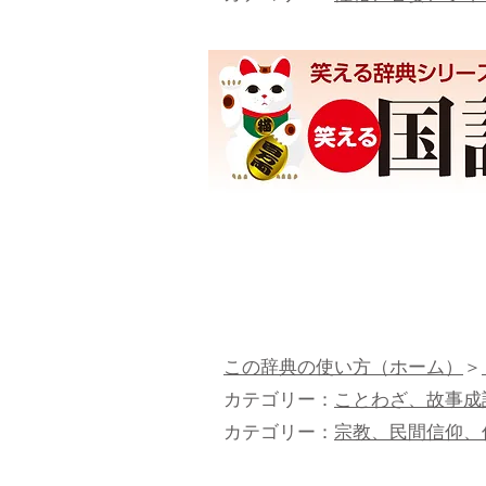
この辞典の使い方（ホーム）
＞
カテゴリー：
ことわざ、故事成
カテゴリー：
宗教、民間信仰、