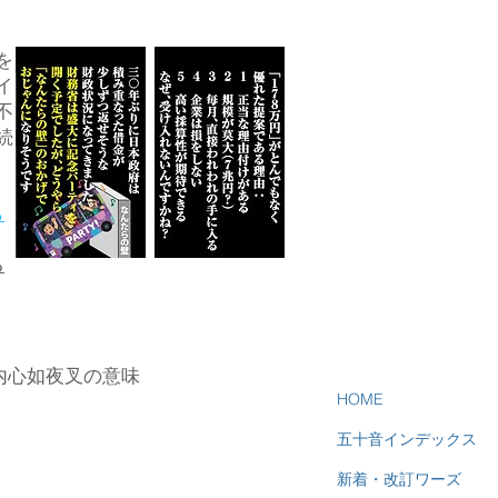
を
イ
不
続
ら
る
内心如夜叉の意味
HOME
五十音インデックス
新着・改訂ワーズ