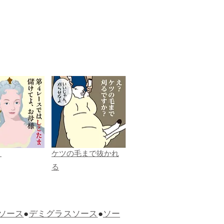
ま
ケツの毛まで抜かれ
る
ソース
●
デミグラスソース
●
ソー