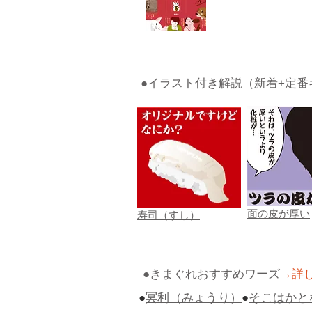
●イラスト付き解説（新着+定番
面の皮が厚い
寿司（すし）
●きまぐれおすすめワーズ
→詳
●
冥利（みょうり）
●
そこはかと