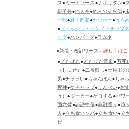
ス
●
ミートソース
●
ナポリタン
●
親子丼
●
他人丼
●
他人のそら似
●
一転
●
君子豹変
●
ヤッホー
●
うら
●
フィッシュ・アンド・チップ
ッグ
●
ハンバーグ
●
ラムネ
●新着・改訂ワーズ
→詳しくはこ
●
どたばた
●
どたばた喜劇
●
万死
（しにせ）
●
二番煎じ
●
土用丑の
男
●
チャラい
●
ちゃんぽん
●
ちゃ
死神
●
ケチャップ
●
せんべい
●
お
う）
●
ツーカー
●
ゲロする
●
パワ
面六臂
●
誹謗中傷
●
非難囂々
●
喧
人
●
立ち食いソバ
●
立ち食い
●
立
ビ