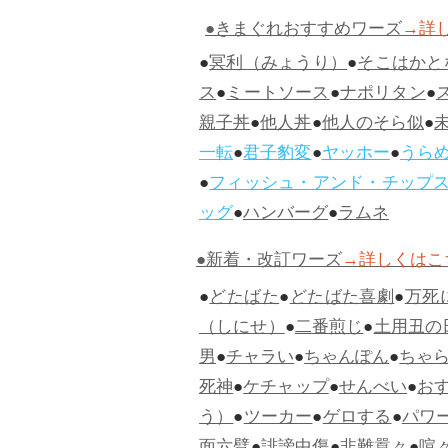
●きまぐれおすすめワーズ
→詳
●
冥利（みょうり）
●
そこはかと
ス
●
ミートソース
●
ナポリタン
●
親子丼
●
他人丼
●
他人のそら似
●
一転
●
君子豹変
●
ヤッホー
●
うら
●
フィッシュ・アンド・チップ
ッグ
●
ハンバーグ
●
ラムネ
●新着・改訂ワーズ
→詳しくはこ
●
どたばた
●
どたばた喜劇
●
万死
（しにせ）
●
二番煎じ
●
土用丑の
男
●
チャラい
●
ちゃんぽん
●
ちゃ
死神
●
ケチャップ
●
せんべい
●
お
う）
●
ツーカー
●
ゲロする
●
パワ