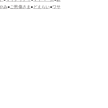
）
●
マイノリティ
●
マイペース
●
超
やみ
●
ご愁傷さま
●
どえらい
●
ワサ