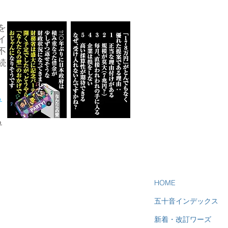
を
イ
不
続
ら
る
HOME
五十音インデックス
新着・改訂ワーズ