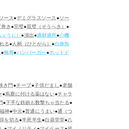
ソース
●
デミグラスソース
●
ソー
ぱ巻き
●
完璧
●
双璧（そうへき）
●
ちょうじ）
●
演出
●
適材適所
●
心機
れる
●
人柄（ひとがら）
●
白身魚
ス
●
侮辱
●
ハンバーガー
●
ホットド
狭き門
●
チープ
●
子供だまし
●
老舗
ケ
●
馬鹿に付ける薬はない
●
チャラ
門
●
下手な鉄砲も数撃ちゃ当たる
●
福神
●
中元
●
普通にうまい
●
通（つ
得を切る
●
半死半生
●
白昼堂堂
●
八