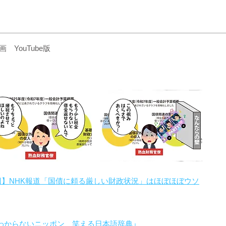
YouTube版
回】NHK報道「国債に頼る厳しい財政状況」はほぼほぼウソ
わからないニッポン 笑える日本語辞典』