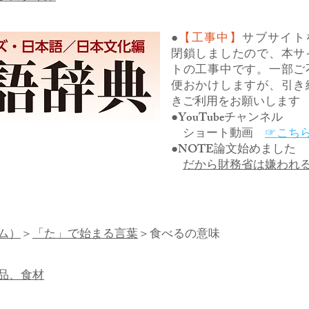
●
【工事中】
サブサイト
閉鎖しましたので、本サ
トの工事中です。一部ご
便おかけしますが、引き
きご利用をお願いします
●YouTubeチャンネル
ショート動画
☞こち
●NOTE論文始めました
だから財務省は嫌われ
ム）
＞
「た」で始まる言葉
＞食べるの意味
品、食材