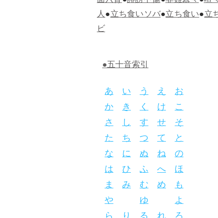
面六臂
●
誹謗中傷
●
非難囂々
●
喧
人
●
立ち食いソバ
●
立ち食い
●
立
ビ
●五十音索引
あ
い
う
え
お
か
き
く
け
こ
さ
し
す
せ
そ
た
ち
つ
て
と
な
に
ぬ
ね
の
は
ひ
ふ
へ
ほ
ま
み
む
め
も
や
ゆ
よ
ら
り
る
れ
ろ