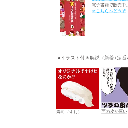
電子書籍で販売中
☞こちらへどうぞ
●イラスト付き解説（新着+定番
面の皮が厚い
寿司（すし）