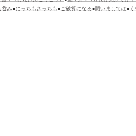
々囂々（けんけんごうごう）
●
侃々諤々（かんかんがくがく
ち呑み
●
にっちもさっちも
●
ご破算になる
●
願いましては
●
く