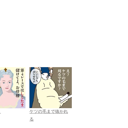
ま
ケツの毛まで抜かれ
る