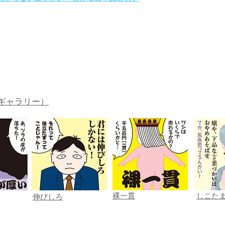
。
ギャラリー）
裸一貫
しこた
伸びしろ