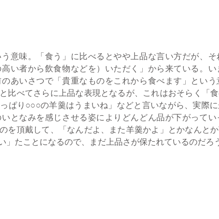
う意味。「食う」に比べるとやや上品な言い方だが、そ
の高い者から飲食物などを）いただく」から来ている。い
前のあいさつで「貴重なものをこれから食べます」という
と比べてさらに上品な表現となるが、これはおそらく「食
っぱり○○○の羊羹はうまいね」などと言いながら、実際
のいとなみを感じさせる姿によりどんどん品が下がってい
のを頂戴して、「なんだよ、また羊羹かよ」とかなんとか
」たことになるので、まだ上品さが保たれているのだろう。（K