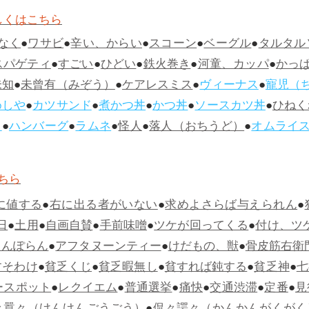
しくはこちら
なく
●
ワサビ
●
辛い、からい
●
スコーン
●
ベーグル
●
タルタル
スパゲティ
●
すごい
●
ひどい
●
鉄火巻き
●
河童、カッパ
●
かっ
未知
●
未曾有（みぞう）
●
ケアレスミス
●
ヴィーナス
●
寵児（
めしや
●
カツサンド
●
煮かつ丼
●
かつ丼
●
ソースカツ丼
●
ひねく
ス
●
ハンバーグ
●
ラムネ
●
怪人
●
落人（おちうど）
●
オムライ
ちら
に値する
●
右に出る者がいない
●
求めよさらば与えられん
●
日
●
土用
●
自画自賛
●
手前味噌
●
ツケが回ってくる
●
付け、ツ
らんぽらん
●
アフタヌーンティー
●
けだもの、獣
●
骨皮筋右衛
すそわけ
●
貧乏くじ
●
貧乏暇無し
●
貧すれば鈍する
●
貧乏神
●
七
ースポット
●
レクイエム
●
普通選挙
●
痛快
●
交通渋滞
●
定番
●
見