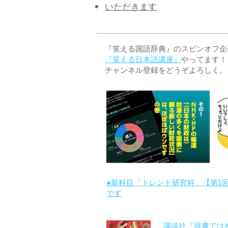
いただきます
『笑える国語辞典』のスピンオフ企画 
『笑える日本語講座』
やってます！
チャンネル登録をどうぞよろしく。
●新科目「トレンド研究科」【第1
です
講談社『辞書では