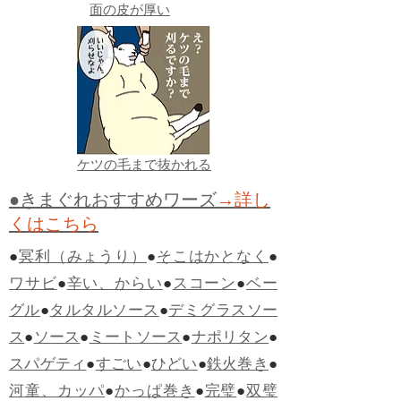
面の皮が厚い
ケツの毛まで抜かれる
●きまぐれおすすめワーズ
→詳し
くはこちら
●
冥利（みょうり）
●
そこはかとなく
●
ワサビ
●
辛い、からい
●
スコーン
●
ベー
グル
●
タルタルソース
●
デミグラスソー
ス
●
ソース
●
ミートソース
●
ナポリタン
●
スパゲティ
●
すごい
●
ひどい
●
鉄火巻き
●
河童、カッパ
●
かっぱ巻き
●
完璧
●
双璧