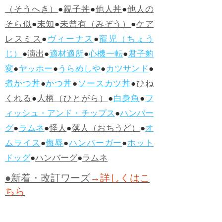
（そうへき）
●
親子丼
●
他人丼
●
他人の
そら似
●
未知
●
未曾有（みぞう）
●
ケア
レスミス
●
ヴィーナス
●
寵児（ちょう
じ）
●
演出
●
適材適所
●
心機一転
●
君子豹
変
●
ヤッホー
●
うらめしや
●
カツサンド
●
煮かつ丼
●
かつ丼
●
ソースカツ丼
●
ひね
くれる
●
人柄（ひとがら）
●
白身魚
●
フ
ィッシュ・アンド・チップス
●
ハンバー
グ
●
ラムネ
●
怪人
●
落人（おちうど）
●
オ
ムライス
●
侮辱
●
ハンバーガー
●
ホット
ドッグ
●
ハンバーグ
●
ラムネ
●新着・改訂ワーズ
→詳しくはこ
ちら
●
どたばた
●
どたばた喜劇
●
万死に値す