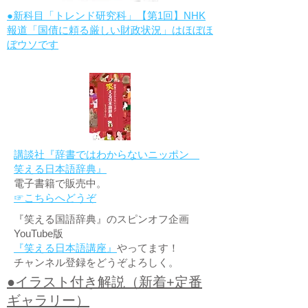
●新科目「トレンド研究科」【第1回】NHK
報道「国債に頼る厳しい財政状況」はほぼほ
ぼウソです
講談社『辞書ではわからないニッポン
笑える日本語辞典』
電子書籍で販売中。
☞こちらへどうぞ
『笑える国語辞典』のスピンオフ企画
YouTube版
『笑える日本語講座』
やってます！
チャンネル登録をどうぞよろしく。
●イラスト付き解説（新着+定番
ギャラリー）