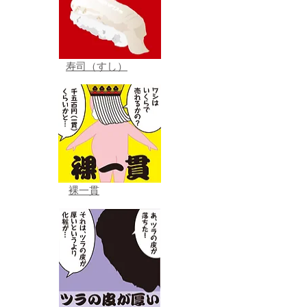
寿司（すし）
裸一貫