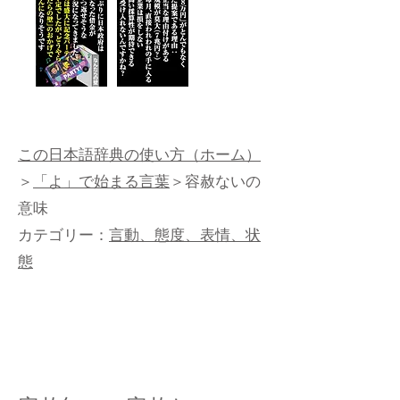
この日本語辞典の使い方（ホーム）
＞
「よ」で始まる言葉
＞容赦ないの
意味
カテゴリー：
言動、態度、表情、状
態