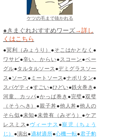
ケツの毛まで抜かれる
●きまぐれおすすめワーズ
→詳し
くはこちら
●
冥利（みょうり）
●
そこはかとなく
●
ワサビ
●
辛い、からい
●
スコーン
●
ベー
グル
●
タルタルソース
●
デミグラスソー
ス
●
ソース
●
ミートソース
●
ナポリタン
●
スパゲティ
●
すごい
●
ひどい
●
鉄火巻き
●
河童、カッパ
●
かっぱ巻き
●
完璧
●
双璧
（そうへき）
●
親子丼
●
他人丼
●
他人の
そら似
●
未知
●
未曾有（みぞう）
●
ケア
レスミス
●
ヴィーナス
●
寵児（ちょう
じ）
●
演出
●
適材適所
●
心機一転
●
君子豹