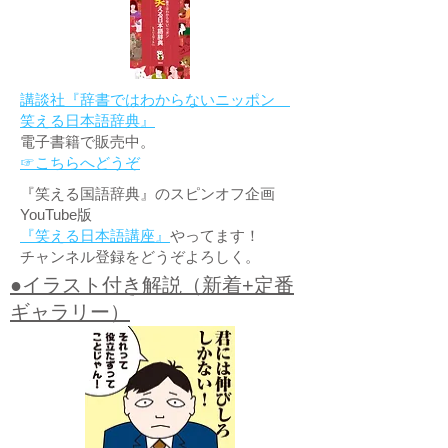
講談社『辞書ではわからないニッポン
笑える日本語辞典』
電子書籍で販売中。
☞こちらへどうぞ
『笑える国語辞典』のスピンオフ企画
YouTube版
『笑える日本語講座』
やってます！
チャンネル登録をどうぞよろしく。
●イラスト付き解説（新着+定番
ギャラリー）