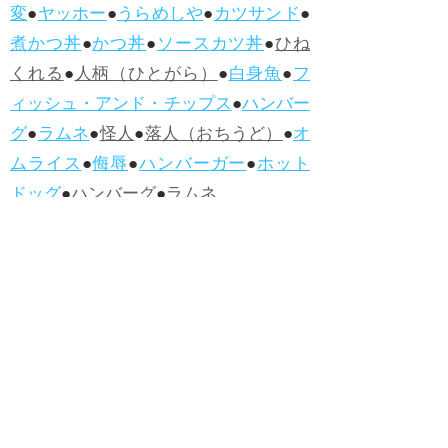
変
●
ヤッホー
●
うらめしや
●
カツサンド
●
煮かつ丼
●
かつ丼
●
ソースカツ丼
●
ひね
くれる
●
人柄（ひとがら）
●
白身魚
●
フ
ィッシュ・アンド・チップス
●
ハンバー
グ
●
ラムネ
●
怪人
●
落人（おちうど）
●
オ
ムライス
●
侮辱
●
ハンバーガー
●
ホット
ドッグ
●
ハンバーグ
●
ラムネ
●新着・改訂ワーズ
→詳しくはこ
ちら
●
どたばた
●
どたばた喜劇
●
万死に値す
る
●
右に出る者がいない
●
求めよさらば
与えられん
●
狭き門
●
チープ
●
子供だま
し
●
老舗（しにせ）
●
二番煎じ
●
土用丑
の日
●
土用
●
自画自賛
●
手前味噌
●
ツケが