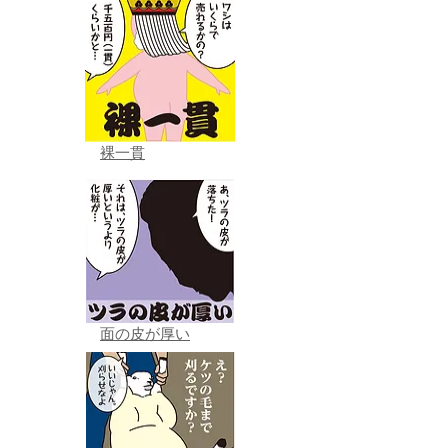
裸一貫
面の皮が厚い