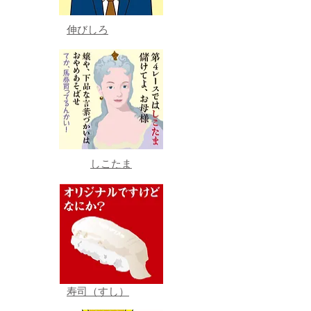
伸びしろ
しこたま
寿司（すし）