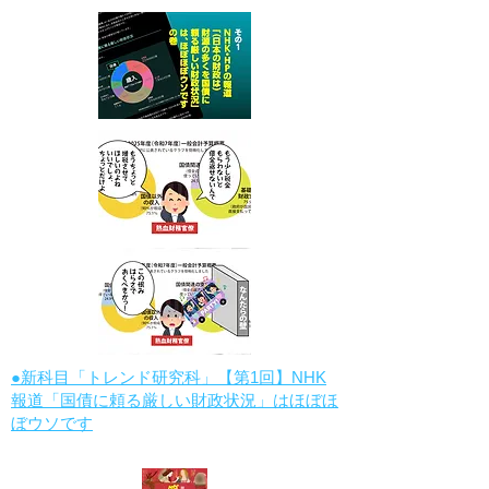
●新科目「トレンド研究科」【第1回】NHK
報道「国債に頼る厳しい財政状況」はほぼほ
ぼウソです