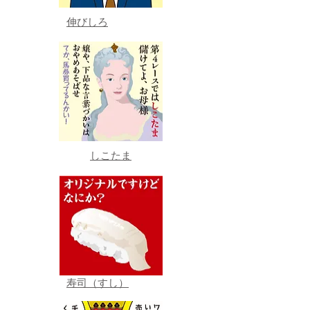
伸びしろ
しこたま
寿司（すし）