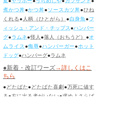
変
●
ヤッホー
●
うらめしや
●
カツサンド
●
煮かつ丼
●
かつ丼
●
ソースカツ丼
●
ひね
くれる
●
人柄（ひとがら）
●
白身魚
●
フ
ィッシュ・アンド・チップス
●
ハンバー
グ
●
ラムネ
●
怪人
●
落人（おちうど）
●
オ
ムライス
●
侮辱
●
ハンバーガー
●
ホット
ドッグ
●
ハンバーグ
●
ラムネ
●新着・改訂ワーズ
→詳しくはこ
ちら
●
どたばた
●
どたばた喜劇
●
万死に値す
る
●
右に出る者がいない
●
求めよさらば
与えられん
●
狭き門
●
チープ
●
子供だま
し
●
老舗（しにせ）
●
二番煎じ
●
土用丑
の日
●
土用
●
自画自賛
●
手前味噌
●
ツケが
回ってくる
●
付け、ツケ
●
馬鹿に付ける