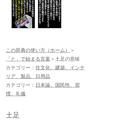
この辞典の使い方（ホーム）
＞
「と」で始まる言葉
＞土足の意味
カテゴリー：
住文化、建築、インテ
リア、製品、日用品
カテゴリー：
日本論、国民性、習
慣、礼儀
土足