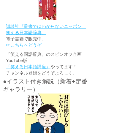
講談社『辞書ではわからないニッポン
笑える日本語辞典』
電子書籍で販売中。
☞こちらへどうぞ
『笑える国語辞典』のスピンオフ企画
YouTube版
『笑える日本語講座』
やってます！
チャンネル登録をどうぞよろしく。
●イラスト付き解説（新着+定番
ギャラリー）