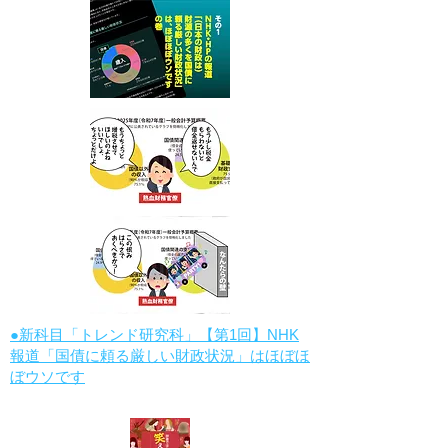
●新科目「トレンド研究科」【第1回】NHK
報道「国債に頼る厳しい財政状況」はほぼほ
ぼウソです