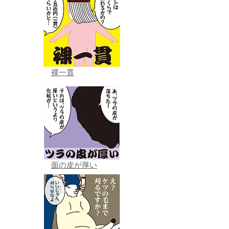
裸一貫
面の皮が厚い