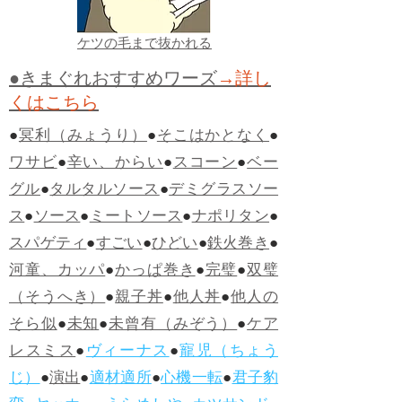
ケツの毛まで抜かれる
●きまぐれおすすめワーズ
→詳し
くはこちら
●
冥利（みょうり）
●
そこはかとなく
●
ワサビ
●
辛い、からい
●
スコーン
●
ベー
グル
●
タルタルソース
●
デミグラスソー
ス
●
ソース
●
ミートソース
●
ナポリタン
●
スパゲティ
●
すごい
●
ひどい
●
鉄火巻き
●
河童、カッパ
●
かっぱ巻き
●
完璧
●
双璧
（そうへき）
●
親子丼
●
他人丼
●
他人の
そら似
●
未知
●
未曾有（みぞう）
●
ケア
レスミス
●
ヴィーナス
●
寵児（ちょう
じ）
●
演出
●
適材適所
●
心機一転
●
君子豹