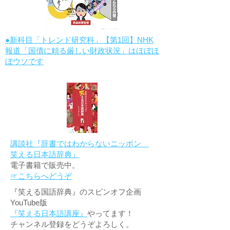
●新科目「トレンド研究科」【第1回】NHK
報道「国債に頼る厳しい財政状況」はほぼほ
ぼウソです
講談社『辞書ではわからないニッポン
笑える日本語辞典』
電子書籍で販売中。
☞こちらへどうぞ
『笑える国語辞典』のスピンオフ企画
YouTube版
『笑える日本語講座』
やってます！
チャンネル登録をどうぞよろしく。