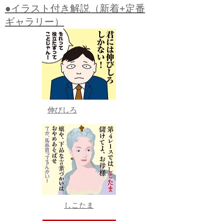
●イラスト付き解説（新着+定番
ギャラリー）
伸びしろ
しこたま