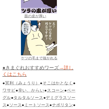
面の皮が厚い
ケツの毛まで抜かれる
●きまぐれおすすめワーズ
→詳し
くはこちら
●
冥利（みょうり）
●
そこはかとなく
●
ワサビ
●
辛い、からい
●
スコーン
●
ベー
グル
●
タルタルソース
●
デミグラスソー
ス
●
ソース
●
ミートソース
●
ナポリタン
●