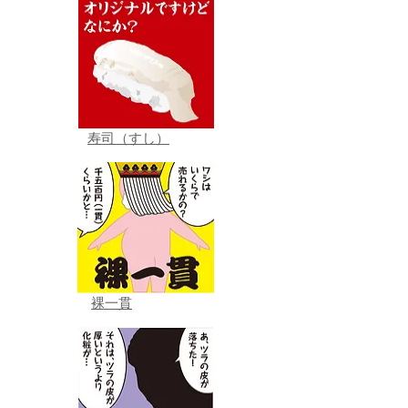
寿司（すし）
裸一貫