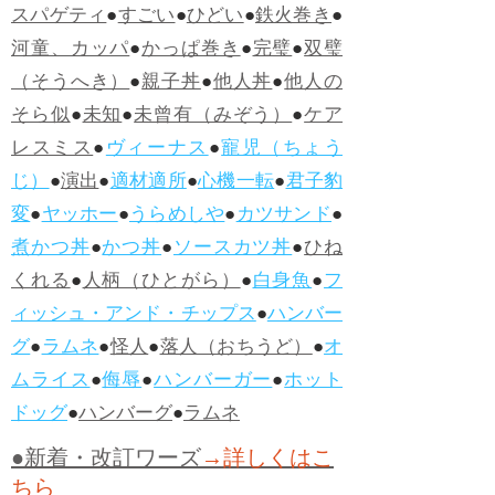
スパゲティ
●
すごい
●
ひどい
●
鉄火巻き
●
河童、カッパ
●
かっぱ巻き
●
完璧
●
双璧
（そうへき）
●
親子丼
●
他人丼
●
他人の
そら似
●
未知
●
未曾有（みぞう）
●
ケア
レスミス
●
ヴィーナス
●
寵児（ちょう
じ）
●
演出
●
適材適所
●
心機一転
●
君子豹
変
●
ヤッホー
●
うらめしや
●
カツサンド
●
煮かつ丼
●
かつ丼
●
ソースカツ丼
●
ひね
くれる
●
人柄（ひとがら）
●
白身魚
●
フ
ィッシュ・アンド・チップス
●
ハンバー
グ
●
ラムネ
●
怪人
●
落人（おちうど）
●
オ
ムライス
●
侮辱
●
ハンバーガー
●
ホット
ドッグ
●
ハンバーグ
●
ラムネ
●新着・改訂ワーズ
→詳しくはこ
ちら