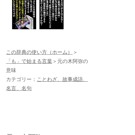
この辞典の使い方（ホーム）
＞
「も」で始まる言葉
＞元の木阿弥の
意味
カテゴリー：
ことわざ、故事成語、
名言、名句