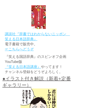
講談社『辞書ではわからないニッポン
笑える日本語辞典』
電子書籍で販売中。
☞こちらへどうぞ
『笑える国語辞典』のスピンオフ企画
YouTube版
『笑える日本語講座』
やってます！
チャンネル登録をどうぞよろしく。
●イラスト付き解説（新着+定番
ギャラリー）