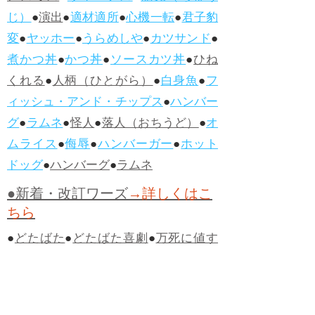
じ）
●
演出
●
適材適所
●
心機一転
●
君子豹
変
●
ヤッホー
●
うらめしや
●
カツサンド
●
煮かつ丼
●
かつ丼
●
ソースカツ丼
●
ひね
くれる
●
人柄（ひとがら）
●
白身魚
●
フ
ィッシュ・アンド・チップス
●
ハンバー
グ
●
ラムネ
●
怪人
●
落人（おちうど）
●
オ
ムライス
●
侮辱
●
ハンバーガー
●
ホット
ドッグ
●
ハンバーグ
●
ラムネ
●新着・改訂ワーズ
→詳しくはこ
ちら
●
どたばた
●
どたばた喜劇
●
万死に値す
る
●
右に出る者がいない
●
求めよさらば
与えられん
●
狭き門
●
チープ
●
子供だま
し
●
老舗（しにせ）
●
二番煎じ
●
土用丑