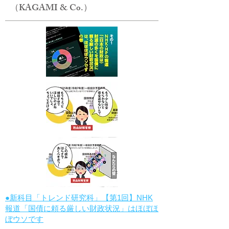
（KAGAMI & Co.）
●新科目「トレンド研究科」【第1回】NHK
報道「国債に頼る厳しい財政状況」はほぼほ
ぼウソです