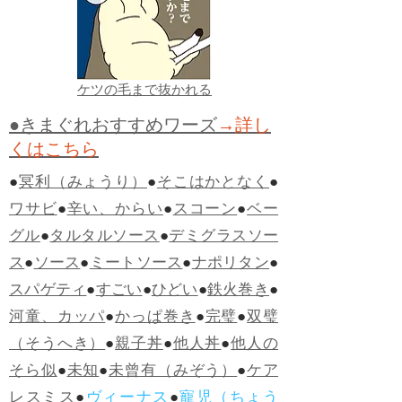
ケツの毛まで抜かれる
●きまぐれおすすめワーズ
→詳し
くはこちら
●
冥利（みょうり）
●
そこはかとなく
●
ワサビ
●
辛い、からい
●
スコーン
●
ベー
グル
●
タルタルソース
●
デミグラスソー
ス
●
ソース
●
ミートソース
●
ナポリタン
●
スパゲティ
●
すごい
●
ひどい
●
鉄火巻き
●
河童、カッパ
●
かっぱ巻き
●
完璧
●
双璧
（そうへき）
●
親子丼
●
他人丼
●
他人の
そら似
●
未知
●
未曾有（みぞう）
●
ケア
レスミス
●
ヴィーナス
●
寵児（ちょう