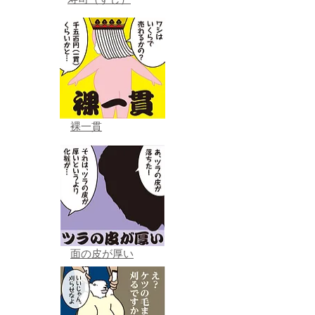
寿司（すし）
裸一貫
面の皮が厚い