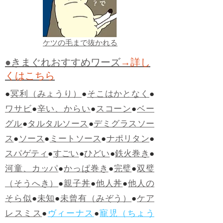
ケツの毛まで抜かれる
●きまぐれおすすめワーズ
→詳し
くはこちら
●
冥利（みょうり）
●
そこはかとなく
●
ワサビ
●
辛い、からい
●
スコーン
●
ベー
グル
●
タルタルソース
●
デミグラスソー
ス
●
ソース
●
ミートソース
●
ナポリタン
●
スパゲティ
●
すごい
●
ひどい
●
鉄火巻き
●
河童、カッパ
●
かっぱ巻き
●
完璧
●
双璧
（そうへき）
●
親子丼
●
他人丼
●
他人の
そら似
●
未知
●
未曾有（みぞう）
●
ケア
レスミス
●
ヴィーナス
●
寵児（ちょう