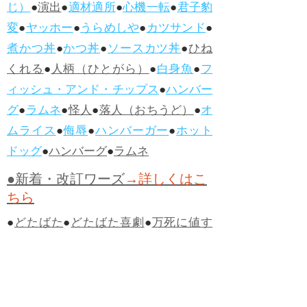
じ）
●
演出
●
適材適所
●
心機一転
●
君子豹
変
●
ヤッホー
●
うらめしや
●
カツサンド
●
煮かつ丼
●
かつ丼
●
ソースカツ丼
●
ひね
くれる
●
人柄（ひとがら）
●
白身魚
●
フ
ィッシュ・アンド・チップス
●
ハンバー
グ
●
ラムネ
●
怪人
●
落人（おちうど）
●
オ
ムライス
●
侮辱
●
ハンバーガー
●
ホット
ドッグ
●
ハンバーグ
●
ラムネ
●新着・改訂ワーズ
→詳しくはこ
ちら
●
どたばた
●
どたばた喜劇
●
万死に値す
る
●
右に出る者がいない
●
求めよさらば
与えられん
●
狭き門
●
チープ
●
子供だま
し
●
老舗（しにせ）
●
二番煎じ
●
土用丑
の日
●
土用
●
自画自賛
●
手前味噌
●
ツケが