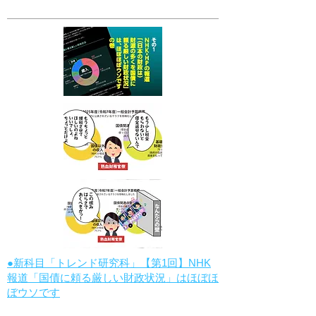
●新科目「トレンド研究科」【第1回】NHK
報道「国債に頼る厳しい財政状況」はほぼほ
ぼウソです