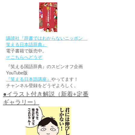
講談社『辞書ではわからないニッポン
笑える日本語辞典』
電子書籍で販売中。
☞こちらへどうぞ
『笑える国語辞典』のスピンオフ企画
YouTube版
『笑える日本語講座』
やってます！
チャンネル登録をどうぞよろしく。
●イラスト付き解説（新着+定番
ギャラリー）