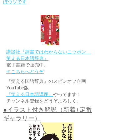
ぼウソです
講談社『辞書ではわからないニッポン
笑える日本語辞典』
電子書籍で販売中。
☞こちらへどうぞ
『笑える国語辞典』のスピンオフ企画
YouTube版
『笑える日本語講座』
やってます！
チャンネル登録をどうぞよろしく。
●イラスト付き解説（新着+定番
ギャラリー）