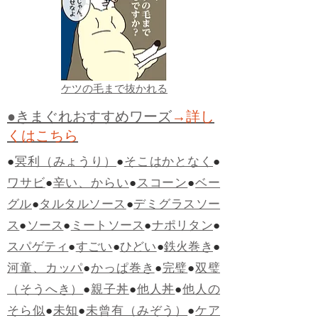
ケツの毛まで抜かれる
●きまぐれおすすめワーズ
→詳し
くはこちら
●
冥利（みょうり）
●
そこはかとなく
●
ワサビ
●
辛い、からい
●
スコーン
●
ベー
グル
●
タルタルソース
●
デミグラスソー
ス
●
ソース
●
ミートソース
●
ナポリタン
●
スパゲティ
●
すごい
●
ひどい
●
鉄火巻き
●
河童、カッパ
●
かっぱ巻き
●
完璧
●
双璧
（そうへき）
●
親子丼
●
他人丼
●
他人の
そら似
●
未知
●
未曾有（みぞう）
●
ケア