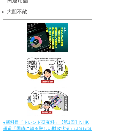
関連用語
大胆不敵
●新科目「トレンド研究科」【第1回】NHK
報道「国債に頼る厳しい財政状況」はほぼほ