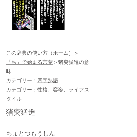
この辞典の使い方（ホーム）
＞
「ち」で始まる言葉
＞猪突猛進の意
味
カテゴリー：
四字熟語
カテゴリー：
性格、容姿、ライフス
タイル
猪突猛進
ちょとつもうしん