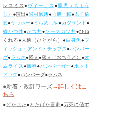
レスミス
●
ヴィーナス
●
寵児（ちょう
じ）
●
演出
●
適材適所
●
心機一転
●
君子豹
変
●
ヤッホー
●
うらめしや
●
カツサンド
●
煮かつ丼
●
かつ丼
●
ソースカツ丼
●
ひね
くれる
●
人柄（ひとがら）
●
白身魚
●
フ
ィッシュ・アンド・チップス
●
ハンバー
グ
●
ラムネ
●
怪人
●
落人（おちうど）
●
オ
ムライス
●
侮辱
●
ハンバーガー
●
ホット
ドッグ
●
ハンバーグ
●
ラムネ
●新着・改訂ワーズ
→詳しくはこ
ちら
●
どたばた
●
どたばた喜劇
●
万死に値す
る
●
右に出る者がいない
●
求めよさらば
与えられん
●
狭き門
●
チープ
●
子供だま