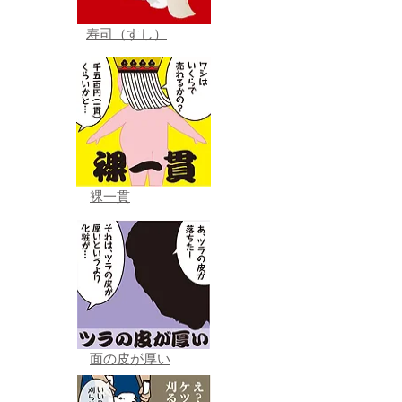
寿司（すし）
裸一貫
面の皮が厚い