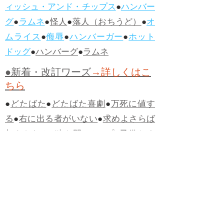
ィッシュ・アンド・チップス
●
ハンバー
グ
●
ラムネ
●
怪人
●
落人（おちうど）
●
オ
ムライス
●
侮辱
●
ハンバーガー
●
ホット
ドッグ
●
ハンバーグ
●
ラムネ
●新着・改訂ワーズ
→詳しくはこ
ちら
●
どたばた
●
どたばた喜劇
●
万死に値す
る
●
右に出る者がいない
●
求めよさらば
与えられん
●
狭き門
●
チープ
●
子供だま
し
●
老舗（しにせ）
●
二番煎じ
●
土用丑
の日
●
土用
●
自画自賛
●
手前味噌
●
ツケが
回ってくる
●
付け、ツケ
●
馬鹿に付ける
薬はない
●
チャラ男
●
チャラい
●
ちゃん
ぽん
●
ちゃらんぽらん
●
アフタヌーンテ