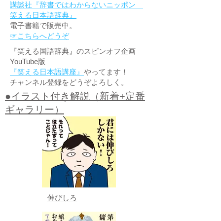
講談社『辞書ではわからないニッポン
笑える日本語辞典』
電子書籍で販売中。
☞こちらへどうぞ
『笑える国語辞典』のスピンオフ企画
YouTube版
『笑える日本語講座』
やってます！
チャンネル登録をどうぞよろしく。
●イラスト付き解説（新着+定番
ギャラリー）
伸びしろ