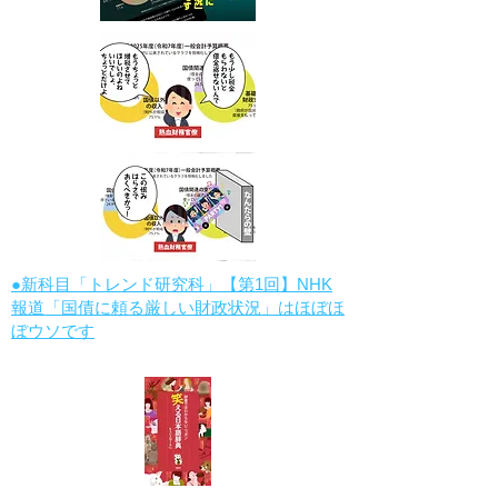
●新科目「トレンド研究科」【第1回】NHK
報道「国債に頼る厳しい財政状況」はほぼほ
ぼウソです