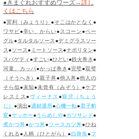
●きまぐれおすすめワーズ
→詳し
くはこちら
●
冥利（みょうり）
●
そこはかとなく
●
ワサビ
●
辛い、からい
●
スコーン
●
ベー
グル
●
タルタルソース
●
デミグラスソー
ス
●
ソース
●
ミートソース
●
ナポリタン
●
スパゲティ
●
すごい
●
ひどい
●
鉄火巻き
●
河童、カッパ
●
かっぱ巻き
●
完璧
●
双璧
（そうへき）
●
親子丼
●
他人丼
●
他人の
そら似
●
未知
●
未曾有（みぞう）
●
ケア
レスミス
●
ヴィーナス
●
寵児（ちょう
じ）
●
演出
●
適材適所
●
心機一転
●
君子豹
変
●
ヤッホー
●
うらめしや
●
カツサンド
●
煮かつ丼
●
かつ丼
●
ソースカツ丼
●
ひね
くれる
●
人柄（ひとがら）
●
白身魚
●
フ