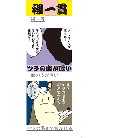
裸一貫
面の皮が厚い
ケツの毛まで抜かれる