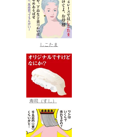
しこたま
寿司（すし）