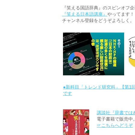
『笑える国語辞典』のスピンオフ企画 
『笑える日本語講座』
やってます！
チャンネル登録をどうぞよろしく。
●新科目「トレンド研究科」【第1
です
講談社『辞書では
電子書籍で販売中
☞こちらへどうぞ