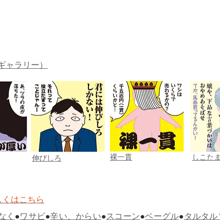
ギャラリー）
裸一貫
しこた
伸びしろ
しくはこちら
なく
●
ワサビ
●
辛い、からい
●
スコーン
●
ベーグル
●
タルタル