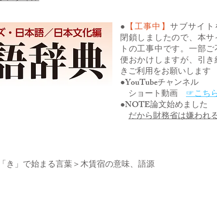
●
【工事中】
サブサイト
閉鎖しましたので、本サ
トの工事中です。一部ご
便おかけしますが、引き
きご利用をお願いします
●YouTubeチャンネル
ショート動画
☞こち
●NOTE論文始めました
だから財務省は嫌われ
「き」で始まる言葉
＞木賃宿の意味、語源