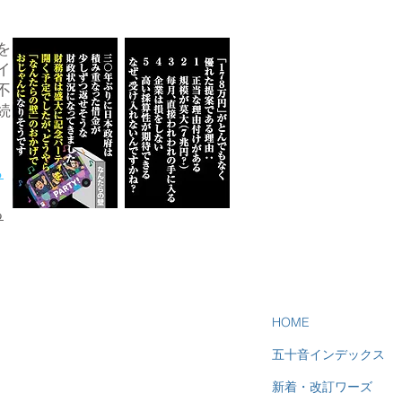
を
イ
不
続
ら
る
HOME
五十音インデックス
新着・改訂ワーズ