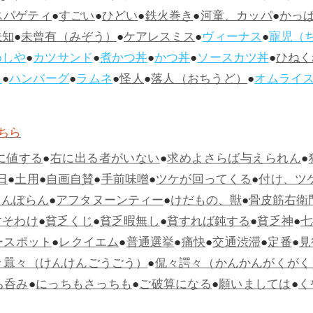
スパゲティ
●
すごい
●
ひどい
●
鉄火巻き
●
河童、カッパ
●
かっ
未知
●
未曾有（みぞう）
●
ケアレスミス
●
ヴィーナス
●
寵児（
めしや
●
カツサンド
●
煮かつ丼
●
かつ丼
●
ソースカツ丼
●
ひねく
ス
●
ハンバーグ
●
ラムネ
●
怪人
●
落人（おちうど）
●
オムライ
ちら
に値する
●
右に出る者がいない
●
求めよさらば与えられん
●
日
●
土用
●
自画自賛
●
手前味噌
●
ツケが回ってくる
●
付け、ツ
らんぽらん
●
アフタヌーンティー
●
けだもの、獣
●
骨皮筋右衛
すそわけ
●
貧乏くじ
●
貧乏暇無し
●
貧すれば鈍する
●
貧乏神
●
七
ースポット
●
レクイエム
●
普通選挙
●
痛快
●
交通渋滞
●
定番
●
見
々囂々（けんけんごうごう）
●
侃々諤々（かんかんがくがく
ち呑み
●
にっちもさっちも
●
ご破算になる
●
願いましては
●
く