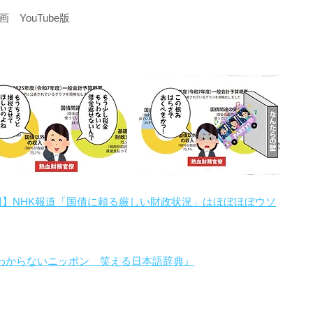
YouTube版
回】NHK報道「国債に頼る厳しい財政状況」はほぼほぼウソ
わからないニッポン 笑える日本語辞典』
。