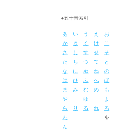
●五十音索引
あ
い
う
え
お
か
き
く
け
こ
さ
し
す
せ
そ
た
ち
つ
て
と
な
に
ぬ
ね
の
は
ひ
ふ
へ
ほ
ま
み
む
め
も
や
ゆ
よ
ら
り
る
れ
ろ
わ
を
ん