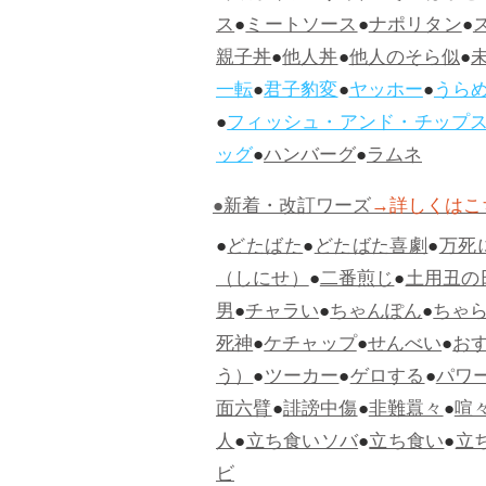
ス
●
ミートソース
●
ナポリタン
●
親子丼
●
他人丼
●
他人のそら似
●
一転
●
君子豹変
●
ヤッホー
●
うら
●
フィッシュ・アンド・チップ
ッグ
●
ハンバーグ
●
ラムネ
●新着・改訂ワーズ
→詳しくはこ
●
どたばた
●
どたばた喜劇
●
万死
（しにせ）
●
二番煎じ
●
土用丑の
男
●
チャラい
●
ちゃんぽん
●
ちゃ
死神
●
ケチャップ
●
せんべい
●
お
う）
●
ツーカー
●
ゲロする
●
パワ
面六臂
●
誹謗中傷
●
非難囂々
●
喧
人
●
立ち食いソバ
●
立ち食い
●
立
ビ