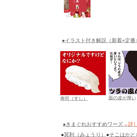
●イラスト付き解説（新着+定番
面の皮が厚い
寿司（すし）
●きまぐれおすすめワーズ
→詳
●
冥利（みょうり）
●
そこはかと