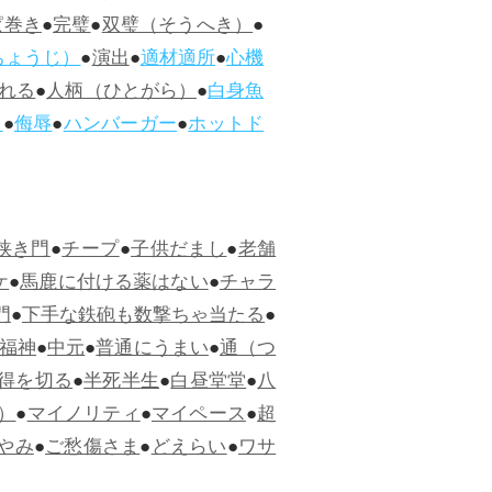
ぱ巻き
●
完璧
●
双璧（そうへき）
●
ちょうじ）
●
演出
●
適材適所
●
心機
れる
●
人柄（ひとがら）
●
白身魚
ス
●
侮辱
●
ハンバーガー
●
ホットド
狭き門
●
チープ
●
子供だまし
●
老舗
ケ
●
馬鹿に付ける薬はない
●
チャラ
門
●
下手な鉄砲も数撃ちゃ当たる
●
福神
●
中元
●
普通にうまい
●
通（つ
得を切る
●
半死半生
●
白昼堂堂
●
八
）
●
マイノリティ
●
マイペース
●
超
やみ
●
ご愁傷さま
●
どえらい
●
ワサ