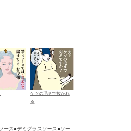
ま
ケツの毛まで抜かれ
る
ソース
●
デミグラスソース
●
ソー