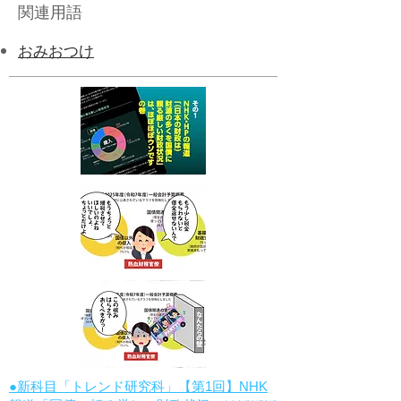
関連用語
​おみおつけ
●新科目「トレンド研究科」【第1回】NHK