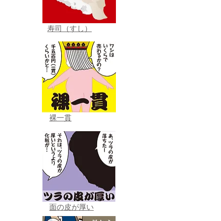
寿司（すし）
裸一貫
面の皮が厚い