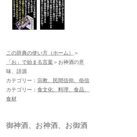
この辞典の使い方（ホーム）
＞
「お」で始まる言葉
＞お神酒の意
味、語源
カテゴリー：
宗教、民間信仰、俗信
カテゴリー：
食文化、料理、食品、
食材
御神酒、お神酒、お御酒