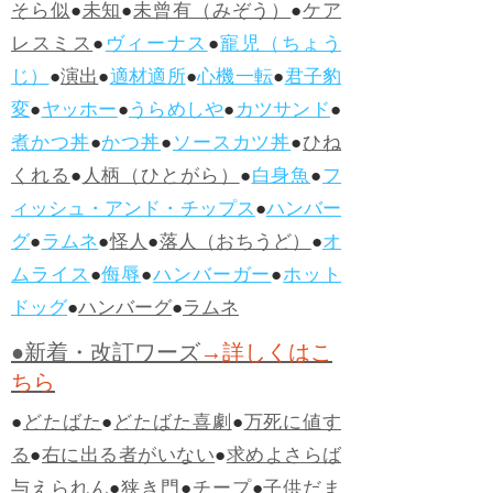
そら似
●
未知
●
未曾有（みぞう）
●
ケア
レスミス
●
ヴィーナス
●
寵児（ちょう
じ）
●
演出
●
適材適所
●
心機一転
●
君子豹
変
●
ヤッホー
●
うらめしや
●
カツサンド
●
煮かつ丼
●
かつ丼
●
ソースカツ丼
●
ひね
くれる
●
人柄（ひとがら）
●
白身魚
●
フ
ィッシュ・アンド・チップス
●
ハンバー
グ
●
ラムネ
●
怪人
●
落人（おちうど）
●
オ
ムライス
●
侮辱
●
ハンバーガー
●
ホット
ドッグ
●
ハンバーグ
●
ラムネ
●新着・改訂ワーズ
→詳しくはこ
ちら
●
どたばた
●
どたばた喜劇
●
万死に値す
る
●
右に出る者がいない
●
求めよさらば
与えられん
●
狭き門
●
チープ
●
子供だま