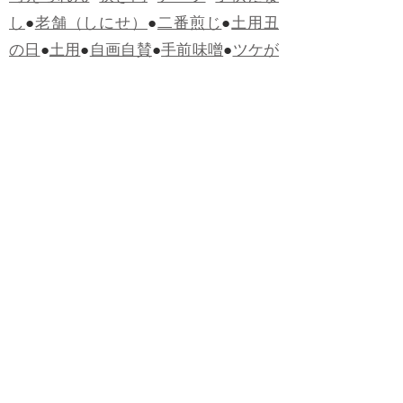
し
●
老舗（しにせ）
●
二番煎じ
●
土用丑
の日
●
土用
●
自画自賛
●
手前味噌
●
ツケが
回ってくる
●
付け、ツケ
●
馬鹿に付ける
薬はない
●
チャラ男
●
チャラい
●
ちゃん
ぽん
●
ちゃらんぽらん
●
アフタヌーンテ
ィー
●
けだもの、獣
●
骨皮筋右衛門
●
下
手な鉄砲も数撃ちゃ当たる
●
死神
●
ケチ
ャップ
●
せんべい
●
おすそわけ
●
貧乏く
じ
●
貧乏暇無し
●
貧すれば鈍する
●
貧乏
神
●
七福神
●
中元
●
普通にうまい
●
通（つ
う）
●
ツーカー
●
ゲロする
●
パワースポ
ット
●
レクイエム
●
普通選挙
●
痛快
●
交通
渋滞
●
定番
●
見得を切る
●
半死半生
●
白昼
堂堂
●
八面六臂
●
誹謗中傷
●
非難囂々
●