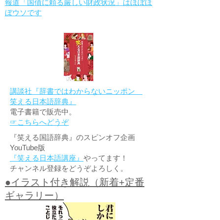
報道「国債に頼る厳しい財政状況」はほぼほ
ぼウソです
講談社『辞書ではわからないニッポン
笑える日本語辞典』
電子書籍で販売中。
☞こちらへどうぞ
『笑える国語辞典』のスピンオフ企画
YouTube版
『笑える日本語講座』
やってます！
チャンネル登録をどうぞよろしく。
●イラスト付き解説（新着+定番
ギャラリー）