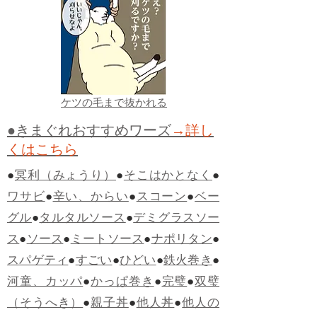
ケツの毛まで抜かれる
●きまぐれおすすめワーズ
→詳し
くはこちら
●
冥利（みょうり）
●
そこはかとなく
●
ワサビ
●
辛い、からい
●
スコーン
●
ベー
グル
●
タルタルソース
●
デミグラスソー
ス
●
ソース
●
ミートソース
●
ナポリタン
●
スパゲティ
●
すごい
●
ひどい
●
鉄火巻き
●
河童、カッパ
●
かっぱ巻き
●
完璧
●
双璧
（そうへき）
●
親子丼
●
他人丼
●
他人の