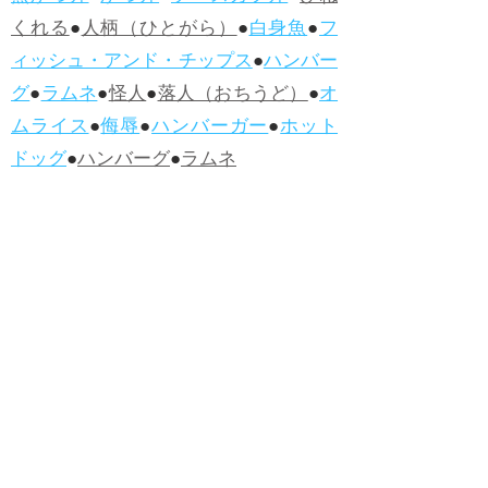
くれる
●
人柄（ひとがら）
●
白身魚
●
フ
ィッシュ・アンド・チップス
●
ハンバー
グ
●
ラムネ
●
怪人
●
落人（おちうど）
●
オ
ムライス
●
侮辱
●
ハンバーガー
●
ホット
ドッグ
●
ハンバーグ
●
ラムネ
●新着・改訂ワーズ
→詳しくはこ
ちら
●
どたばた
●
どたばた喜劇
●
万死に値す
る
●
右に出る者がいない
●
求めよさらば
与えられん
●
狭き門
●
チープ
●
子供だま
し
●
老舗（しにせ）
●
二番煎じ
●
土用丑
の日
●
土用
●
自画自賛
●
手前味噌
●
ツケが
回ってくる
●
付け、ツケ
●
馬鹿に付ける
薬はない
●
チャラ男
●
チャラい
●
ちゃん