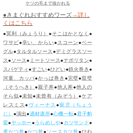
ケツの毛まで抜かれる
●きまぐれおすすめワーズ
→詳し
くはこちら
●
冥利（みょうり）
●
そこはかとなく
●
ワサビ
●
辛い、からい
●
スコーン
●
ベー
グル
●
タルタルソース
●
デミグラスソー
ス
●
ソース
●
ミートソース
●
ナポリタン
●
スパゲティ
●
すごい
●
ひどい
●
鉄火巻き
●
河童、カッパ
●
かっぱ巻き
●
完璧
●
双璧
（そうへき）
●
親子丼
●
他人丼
●
他人の
そら似
●
未知
●
未曾有（みぞう）
●
ケア
レスミス
●
ヴィーナス
●
寵児（ちょう
じ）
●
演出
●
適材適所
●
心機一転
●
君子豹
変
●
ヤッホー
●
うらめしや
●
カツサンド
●
煮かつ丼
●
かつ丼
●
ソースカツ丼
●
ひね