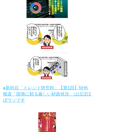
●新科目「トレンド研究科」【第1回】NHK
報道「国債に頼る厳しい財政状況」はほぼほ
ぼウソです