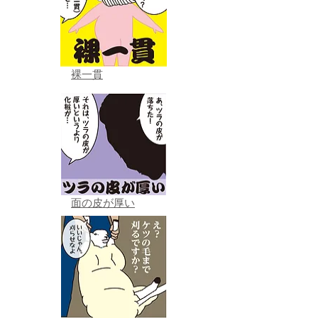
裸一貫
面の皮が厚い