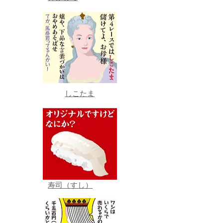
しこたま
寿司（すし）