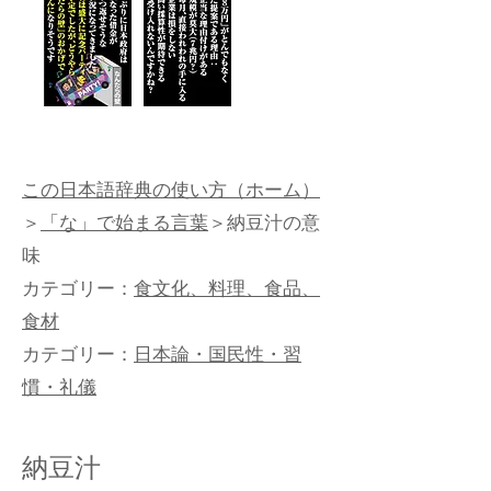
この日本語辞典の使い方（ホーム）
＞
「な」で始まる言葉
＞納豆汁の意
味
カテゴリー：
食文化、料理、食品、
食材
カテゴリー：
日本論・国民性・習
慣・礼儀
納豆汁