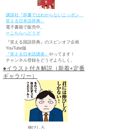
講談社『辞書ではわからないニッポン
笑える日本語辞典』
電子書籍で販売中。
☞こちらへどうぞ
『笑える国語辞典』のスピンオフ企画
YouTube版
『笑える日本語講座』
やってます！
チャンネル登録をどうぞよろしく。
●イラスト付き解説（新着+定番
ギャラリー）
伸びしろ