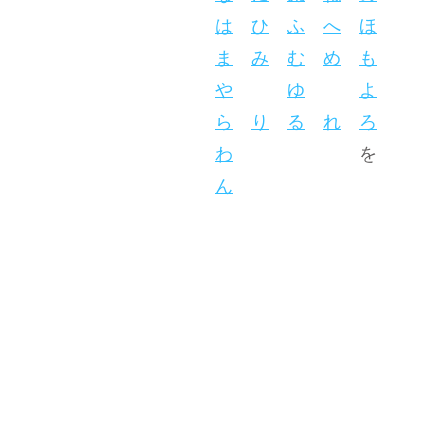
は
ひ
ふ
へ
ほ
ま
み
む
め
も
や
ゆ
よ
ら
り
る
れ
ろ
わ
を
ん