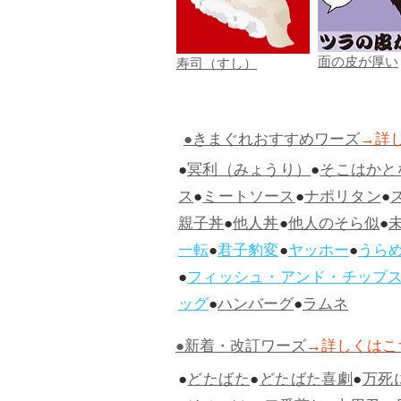
面の皮が厚い
寿司（すし）
●きまぐれおすすめワーズ
→詳
●
冥利（みょうり）
●
そこはかと
ス
●
ミートソース
●
ナポリタン
●
親子丼
●
他人丼
●
他人のそら似
●
一転
●
君子豹変
●
ヤッホー
●
うら
●
フィッシュ・アンド・チップ
ッグ
●
ハンバーグ
●
ラムネ
●新着・改訂ワーズ
→詳しくはこ
●
どたばた
●
どたばた喜劇
●
万死