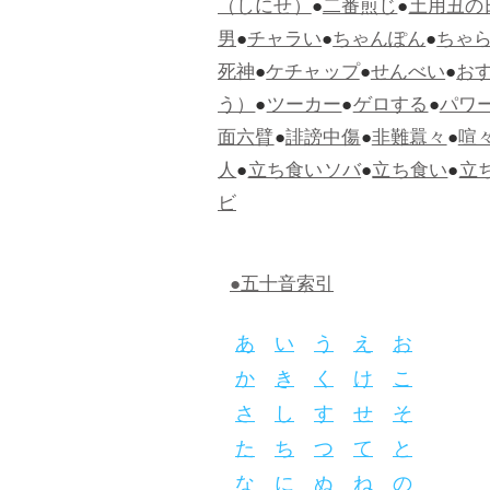
（しにせ）
●
二番煎じ
●
土用丑の
男
●
チャラい
●
ちゃんぽん
●
ちゃ
死神
●
ケチャップ
●
せんべい
●
お
う）
●
ツーカー
●
ゲロする
●
パワ
面六臂
●
誹謗中傷
●
非難囂々
●
喧
人
●
立ち食いソバ
●
立ち食い
●
立
ビ
●五十音索引
あ
い
う
え
お
か
き
く
け
こ
さ
し
す
せ
そ
た
ち
つ
て
と
な
に
ぬ
ね
の