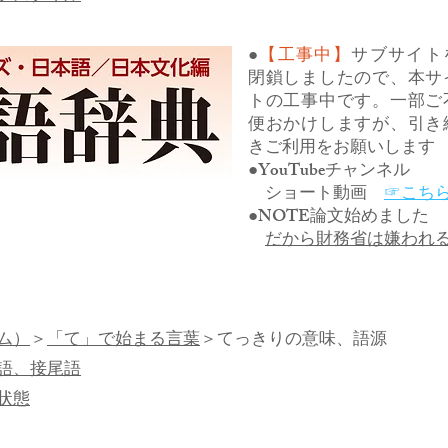
●
【工事中】
サブサイト
閉鎖しましたので、本サ
トの工事中です。一部ご
便おかけしますが、引き
きご利用をお願いします
●YouTubeチャンネル
ショート動画
☞こち
●NOTE論文始めました
だから財務省は嫌われ
ム）
＞
「て」で始まる言葉
＞てっきりの意味、語源
語、接尾語
状態