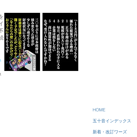
を
イ
不
続
ら
る
HOME
五十音インデックス
新着・改訂ワーズ