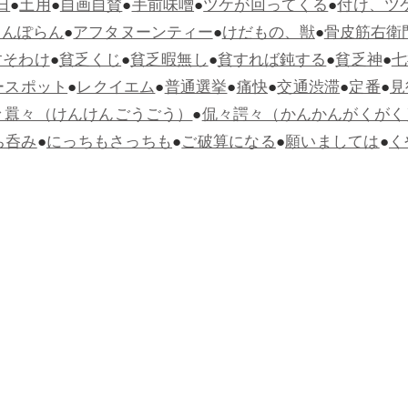
日
●
土用
●
自画自賛
●
手前味噌
●
ツケが回ってくる
●
付け、ツ
らんぽらん
●
アフタヌーンティー
●
けだもの、獣
●
骨皮筋右衛
すそわけ
●
貧乏くじ
●
貧乏暇無し
●
貧すれば鈍する
●
貧乏神
●
七
ースポット
●
レクイエム
●
普通選挙
●
痛快
●
交通渋滞
●
定番
●
見
々囂々（けんけんごうごう）
●
侃々諤々（かんかんがくがく
ち呑み
●
にっちもさっちも
●
ご破算になる
●
願いましては
●
く