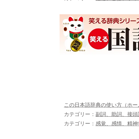
この日本語辞典の使い方（ホー
カテゴリー：
副詞、助詞、接頭
カテゴリー：
感覚、感情、精神