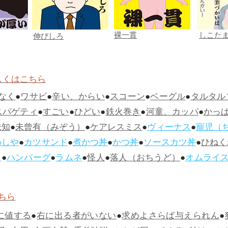
裸一貫
しこた
伸びしろ
しくはこちら
なく
●
ワサビ
●
辛い、からい
●
スコーン
●
ベーグル
●
タルタル
スパゲティ
●
すごい
●
ひどい
●
鉄火巻き
●
河童、カッパ
●
かっ
未知
●
未曾有（みぞう）
●
ケアレスミス
●
ヴィーナス
●
寵児（
めしや
●
カツサンド
●
煮かつ丼
●
かつ丼
●
ソースカツ丼
●
ひねく
ス
●
ハンバーグ
●
ラムネ
●
怪人
●
落人（おちうど）
●
オムライ
ちら
に値する
●
右に出る者がいない
●
求めよさらば与えられん
●