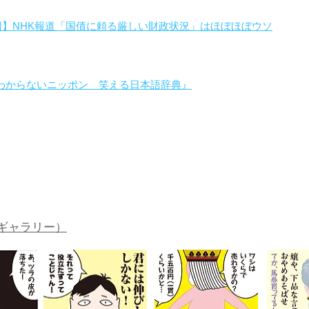
回】NHK報道「国債に頼る厳しい財政状況」はほぼほぼウソ
わからないニッポン 笑える日本語辞典』
。
ギャラリー）