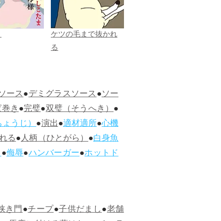
ま
ケツの毛まで抜かれ
る
ソース
●
デミグラスソース
●
ソー
ぱ巻き
●
完璧
●
双璧（そうへき）
●
ちょうじ）
●
演出
●
適材適所
●
心機
れる
●
人柄（ひとがら）
●
白身魚
ス
●
侮辱
●
ハンバーガー
●
ホットド
狭き門
●
チープ
●
子供だまし
●
老舗