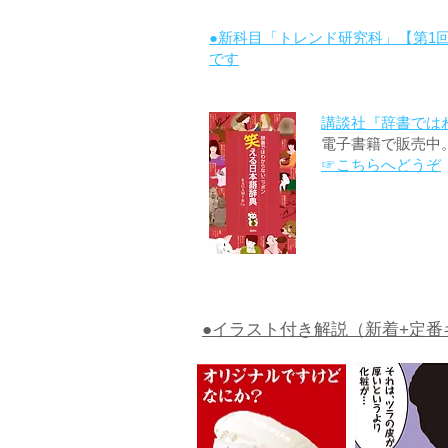
●新科目「トレンド研究科」【第1
です
講談社『辞書では
電子書籍で販売中
☞こちらへどうぞ
●イラスト付き解説（新着+定番