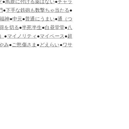
ケ
●
馬鹿に付ける薬はない
●
チャラ
門
●
下手な鉄砲も数撃ちゃ当たる
●
福神
●
中元
●
普通にうまい
●
通（つ
得を切る
●
半死半生
●
白昼堂堂
●
八
）
●
マイノリティ
●
マイペース
●
超
やみ
●
ご愁傷さま
●
どえらい
●
ワサ