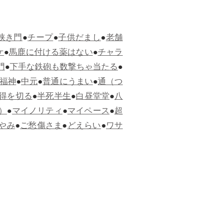
狭き門
●
チープ
●
子供だまし
●
老舗
ケ
●
馬鹿に付ける薬はない
●
チャラ
門
●
下手な鉄砲も数撃ちゃ当たる
●
福神
●
中元
●
普通にうまい
●
通（つ
得を切る
●
半死半生
●
白昼堂堂
●
八
）
●
マイノリティ
●
マイペース
●
超
やみ
●
ご愁傷さま
●
どえらい
●
ワサ