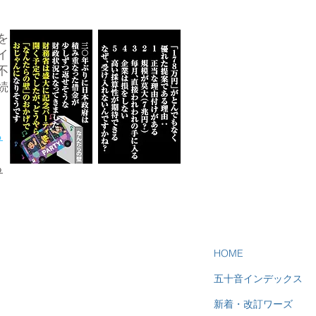
を
イ
不
続
ら
る
HOME
五十音インデックス
新着・改訂ワーズ