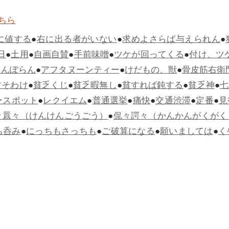
ちら
に値する
●
右に出る者がいない
●
求めよさらば与えられん
●
日
●
土用
●
自画自賛
●
手前味噌
●
ツケが回ってくる
●
付け、ツ
らんぽらん
●
アフタヌーンティー
●
けだもの、獣
●
骨皮筋右衛
すそわけ
●
貧乏くじ
●
貧乏暇無し
●
貧すれば鈍する
●
貧乏神
●
七
ースポット
●
レクイエム
●
普通選挙
●
痛快
●
交通渋滞
●
定番
●
見
々囂々（けんけんごうごう）
●
侃々諤々（かんかんがくがく
ち呑み
●
にっちもさっちも
●
ご破算になる
●
願いましては
●
く