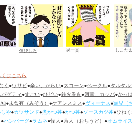
裸一貫
しこた
伸びしろ
しくはこちら
なく
●
ワサビ
●
辛い、からい
●
スコーン
●
ベーグル
●
タルタル
スパゲティ
●
すごい
●
ひどい
●
鉄火巻き
●
河童、カッパ
●
かっ
未知
●
未曾有（みぞう）
●
ケアレスミス
●
ヴィーナス
●
寵児（
めしや
●
カツサンド
●
煮かつ丼
●
かつ丼
●
ソースカツ丼
●
ひねく
ス
●
ハンバーグ
●
ラムネ
●
怪人
●
落人（おちうど）
●
オムライ