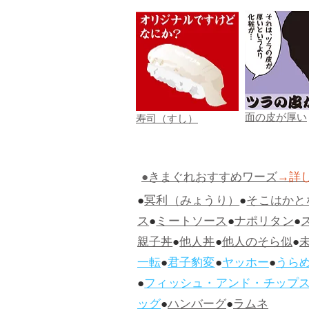
面の皮が厚い
寿司（すし）
●きまぐれおすすめワーズ
→詳
●
冥利（みょうり）
●
そこはかと
ス
●
ミートソース
●
ナポリタン
●
親子丼
●
他人丼
●
他人のそら似
●
一転
●
君子豹変
●
ヤッホー
●
うら
●
フィッシュ・アンド・チップ
ッグ
●
ハンバーグ
●
ラムネ