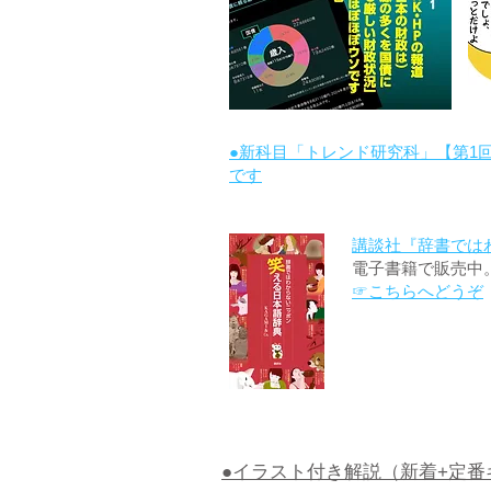
●新科目「トレンド研究科」【第1
です
講談社『辞書では
電子書籍で販売中
☞こちらへどうぞ
●イラスト付き解説（新着+定番