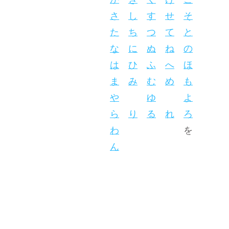
か
き
く
け
こ
さ
し
す
せ
そ
た
ち
つ
て
と
な
に
ぬ
ね
の
は
ひ
ふ
へ
ほ
ま
み
む
め
も
や
ゆ
よ
ら
り
る
れ
ろ
わ
を
ん