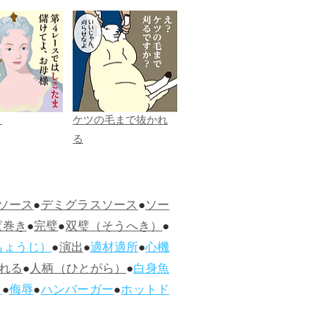
ま
ケツの毛まで抜かれ
る
ソース
●
デミグラスソース
●
ソー
ぱ巻き
●
完璧
●
双璧（そうへき）
●
ちょうじ）
●
演出
●
適材適所
●
心機
れる
●
人柄（ひとがら）
●
白身魚
ス
●
侮辱
●
ハンバーガー
●
ホットド