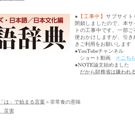
●
【工事中】
サブサイト
閉鎖しましたので、本サ
トの工事中です。一部ご
便おかけしますが、引き
きご利用をお願いします
●YouTubeチャンネル
ショート動画
☞こち
●NOTE論文始めました
だから財務省は嫌われ
「は」で始まる言葉
＞非常食の意味
、災害​