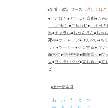
●新着・改訂ワーズ
→詳しくはこ
●
どたばた
●
どたばた喜劇
●
万死
（しにせ）
●
二番煎じ
●
土用丑の
男
●
チャラい
●
ちゃんぽん
●
ちゃ
死神
●
ケチャップ
●
せんべい
●
お
う）
●
ツーカー
●
ゲロする
●
パワ
面六臂
●
誹謗中傷
●
非難囂々
●
喧
人
●
立ち食いソバ
●
立ち食い
●
立
ビ
●五十音索引
あ
い
う
え
お