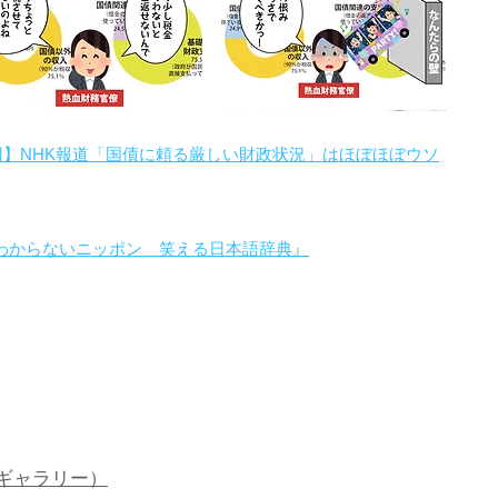
回】NHK報道「国債に頼る厳しい財政状況」はほぼほぼウソ
わからないニッポン 笑える日本語辞典』
。
ギャラリー）