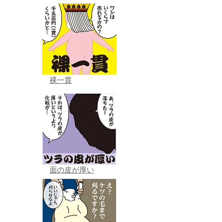
裸一貫
面の皮が厚い