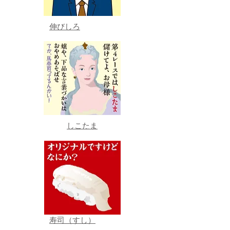
伸びしろ
しこたま
寿司（すし）