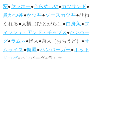
変
●
ヤッホー
●
うらめしや
●
カツサンド
●
煮かつ丼
●
かつ丼
●
ソースカツ丼
●
ひね
くれる
●
人柄（ひとがら）
●
白身魚
●
フ
ィッシュ・アンド・チップス
●
ハンバー
グ
●
ラムネ
●
怪人
●
落人（おちうど）
●
オ
ムライス
●
侮辱
●
ハンバーガー
●
ホット
ドッグ
●
ハンバーグ
●
ラムネ
●新着・改訂ワーズ
→詳しくはこ
ちら
●
どたばた
●
どたばた喜劇
●
万死に値す
る
●
右に出る者がいない
●
求めよさらば
与えられん
●
狭き門
●
チープ
●
子供だま
し
●
老舗（しにせ）
●
二番煎じ
●
土用丑
の日
●
土用
●
自画自賛
●
手前味噌
●
ツケが