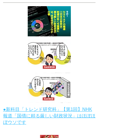
●新科目「トレンド研究科」【第1回】NHK
報道「国債に頼る厳しい財政状況」はほぼほ
ぼウソです