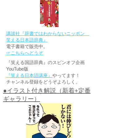
講談社『辞書ではわからないニッポン
笑える日本語辞典』
電子書籍で販売中。
☞こちらへどうぞ
『笑える国語辞典』のスピンオフ企画
YouTube版
『笑える日本語講座』
やってます！
チャンネル登録をどうぞよろしく。
●イラスト付き解説（新着+定番
ギャラリー）