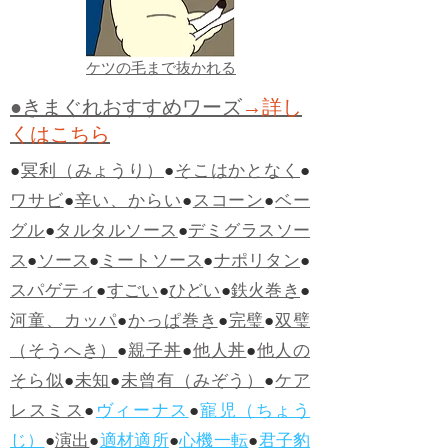
ケツの毛まで抜かれる
●きまぐれおすすめワーズ
→詳し
くはこちら
●
冥利（みょうり）
●
そこはかとなく
●
ワサビ
●
辛い、からい
●
スコーン
●
ベー
グル
●
タルタルソース
●
デミグラスソー
ス
●
ソース
●
ミートソース
●
ナポリタン
●
スパゲティ
●
すごい
●
ひどい
●
鉄火巻き
●
河童、カッパ
●
かっぱ巻き
●
完璧
●
双璧
（そうへき）
●
親子丼
●
他人丼
●
他人の
そら似
●
未知
●
未曾有（みぞう）
●
ケア
レスミス
●
ヴィーナス
●
寵児（ちょう
じ）
●
演出
●
適材適所
●
心機一転
●
君子豹