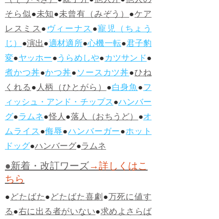
（そうへき）
●
親子丼
●
他人丼
●
他人の
そら似
●
未知
●
未曾有（みぞう）
●
ケア
レスミス
●
ヴィーナス
●
寵児（ちょう
じ）
●
演出
●
適材適所
●
心機一転
●
君子豹
変
●
ヤッホー
●
うらめしや
●
カツサンド
●
煮かつ丼
●
かつ丼
●
ソースカツ丼
●
ひね
くれる
●
人柄（ひとがら）
●
白身魚
●
フ
ィッシュ・アンド・チップス
●
ハンバー
グ
●
ラムネ
●
怪人
●
落人（おちうど）
●
オ
ムライス
●
侮辱
●
ハンバーガー
●
ホット
ドッグ
●
ハンバーグ
●
ラムネ
●新着・改訂ワーズ
→詳しくはこ
ちら
●
どたばた
●
どたばた喜劇
●
万死に値す
る
●
右に出る者がいない
●
求めよさらば