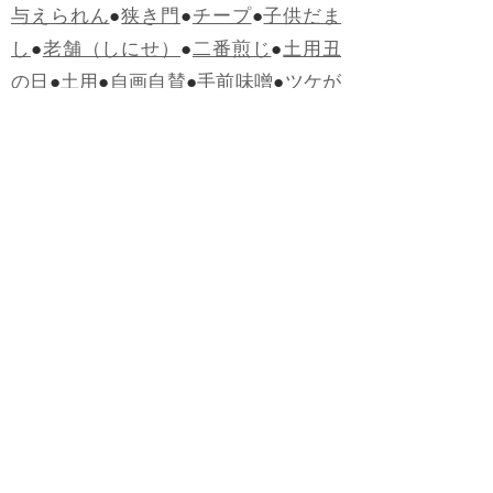
与えられん
●
狭き門
●
チープ
●
子供だま
し
●
老舗（しにせ）
●
二番煎じ
●
土用丑
の日
●
土用
●
自画自賛
●
手前味噌
●
ツケが
回ってくる
●
付け、ツケ
●
馬鹿に付ける
薬はない
●
チャラ男
●
チャラい
●
ちゃん
ぽん
●
ちゃらんぽらん
●
アフタヌーンテ
ィー
●
けだもの、獣
●
骨皮筋右衛門
●
下
手な鉄砲も数撃ちゃ当たる
●
死神
●
ケチ
ャップ
●
せんべい
●
おすそわけ
●
貧乏く
じ
●
貧乏暇無し
●
貧すれば鈍する
●
貧乏
神
●
七福神
●
中元
●
普通にうまい
●
通（つ
う）
●
ツーカー
●
ゲロする
●
パワースポ
ット
●
レクイエム
●
普通選挙
●
痛快
●
交通
渋滞
●
定番
●
見得を切る
●
半死半生
●
白昼
堂堂
●
八面六臂
●
誹謗中傷
●
非難囂々
●