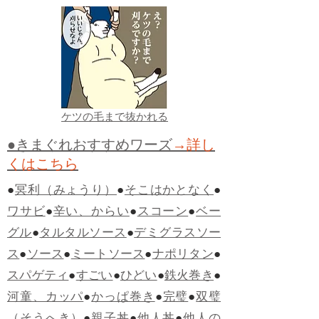
ケツの毛まで抜かれる
●きまぐれおすすめワーズ
→詳し
くはこちら
●
冥利（みょうり）
●
そこはかとなく
●
ワサビ
●
辛い、からい
●
スコーン
●
ベー
グル
●
タルタルソース
●
デミグラスソー
ス
●
ソース
●
ミートソース
●
ナポリタン
●
スパゲティ
●
すごい
●
ひどい
●
鉄火巻き
●
河童、カッパ
●
かっぱ巻き
●
完璧
●
双璧