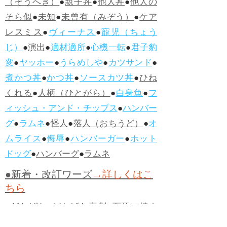
（そうへき）
●
親子丼
●
他人丼
●
他人の
そら似
●
未知
●
未曾有（みぞう）
●
ケア
レスミス
●
ヴィーナス
●
寵児（ちょう
じ）
●
演出
●
適材適所
●
心機一転
●
君子豹
変
●
ヤッホー
●
うらめしや
●
カツサンド
●
煮かつ丼
●
かつ丼
●
ソースカツ丼
●
ひね
くれる
●
人柄（ひとがら）
●
白身魚
●
フ
ィッシュ・アンド・チップス
●
ハンバー
グ
●
ラムネ
●
怪人
●
落人（おちうど）
●
オ
ムライス
●
侮辱
●
ハンバーガー
●
ホット
ドッグ
●
ハンバーグ
●
ラムネ
●新着・改訂ワーズ
→詳しくはこ
ちら
●
どたばた
●
どたばた喜劇
●
万死に値す
る
●
右に出る者がいない
●
求めよさらば