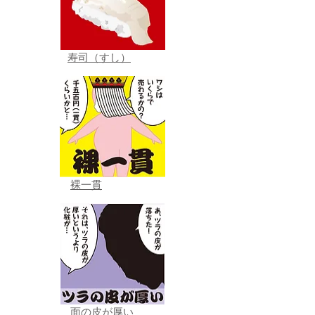
寿司（すし）
裸一貫
面の皮が厚い