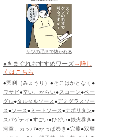
ケツの毛まで抜かれる
●きまぐれおすすめワーズ
→詳し
くはこちら
●
冥利（みょうり）
●
そこはかとなく
●
ワサビ
●
辛い、からい
●
スコーン
●
ベー
グル
●
タルタルソース
●
デミグラスソー
ス
●
ソース
●
ミートソース
●
ナポリタン
●
スパゲティ
●
すごい
●
ひどい
●
鉄火巻き
●
河童、カッパ
●
かっぱ巻き
●
完璧
●
双璧