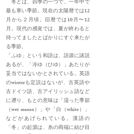
冬とは、四季の一つで、一年中で
最も寒い季節。現在の太陽暦では12
月から２月頃。旧暦では10月〜12
月。現代の感覚では、夏が終わると
待ってましたとばかりにすぐ来たが
る季節。
「ふゆ」という和語は、語源に諸説
あるが、「冷ゆ（ひゆ）」あたりが
妥当ではないかとされている。英語
のwinterも定説はないが、古英語や
古ドイツ語、古アイリッシュ語など
に遡り、もとの意味は「湿った季節
（wet season）」や「白（white）」
などがあげられている。漢語の
「冬」の起源は、糸の両端に結び目