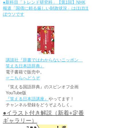
●新科目「トレンド研究科」【第1回】NHK
報道「国債に頼る厳しい財政状況」はほぼほ
ぼウソです
講談社『辞書ではわからないニッポン
笑える日本語辞典』
電子書籍で販売中。
☞こちらへどうぞ
『笑える国語辞典』のスピンオフ企画
YouTube版
『笑える日本語講座』
やってます！
チャンネル登録をどうぞよろしく。
●イラスト付き解説（新着+定番
ギャラリー）