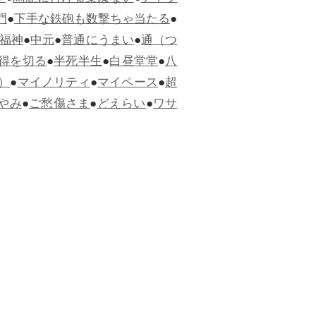
門
●
下手な鉄砲も数撃ちゃ当たる
●
福神
●
中元
●
普通にうまい
●
通（つ
得を切る
●
半死半生
●
白昼堂堂
●
八
）
●
マイノリティ
●
マイペース
●
超
やみ
●
ご愁傷さま
●
どえらい
●
ワサ