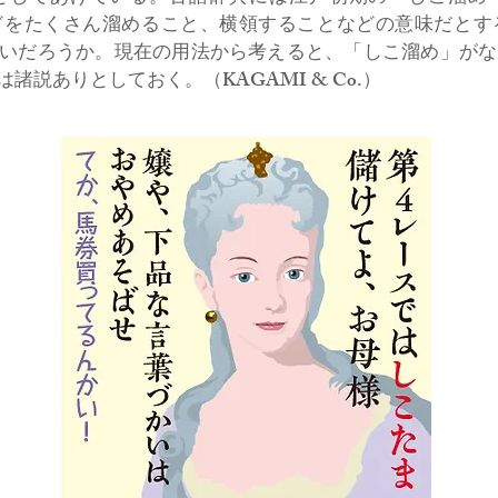
どをたくさん溜めること、横領することなどの意味だとす
いだろうか。現在の用法から考えると、「しこ溜め」がな
説ありとしておく。（KAGAMI & Co.）