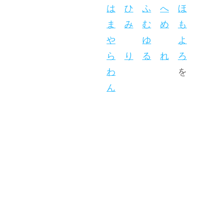
は
ひ
ふ
へ
ほ
ま
み
む
め
も
や
ゆ
よ
ら
り
る
れ
ろ
わ
を
ん