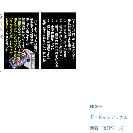
を
イ
不
続
ら
る
HOME
五十音インデックス
新着・改訂ワーズ