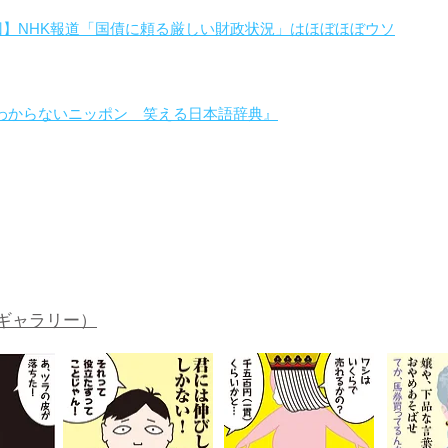
回】NHK報道「国債に頼る厳しい財政状況」はほぼほぼウソ
わからないニッポン 笑える日本語辞典』
。
ギャラリー）