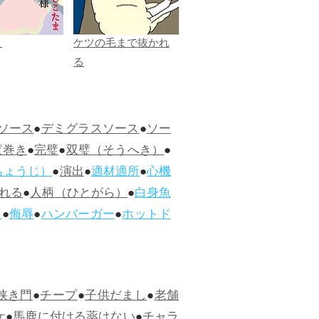
ま
ケツの毛まで抜かれ
る
ソース
●
デミグラスソース
●
ソー
ぱ巻き
●
完璧
●
双璧（そうへき）
●
ちょうじ）
●
演出
●
適材適所
●
心機
れる
●
人柄（ひとがら）
●
白身魚
ス
●
侮辱
●
ハンバーガー
●
ホットド
狭き門
●
チープ
●
子供だまし
●
老舗
ケ
●
馬鹿に付ける薬はない
●
チャラ