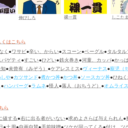
裸一貫
しこた
伸びしろ
しくはこちら
なく
●
ワサビ
●
辛い、からい
●
スコーン
●
ベーグル
●
タルタル
スパゲティ
●
すごい
●
ひどい
●
鉄火巻き
●
河童、カッパ
●
かっ
未知
●
未曾有（みぞう）
●
ケアレスミス
●
ヴィーナス
●
寵児（
めしや
●
カツサンド
●
煮かつ丼
●
かつ丼
●
ソースカツ丼
●
ひねく
ス
●
ハンバーグ
●
ラムネ
●
怪人
●
落人（おちうど）
●
オムライ
ちら
に値する
●
右に出る者がいない
●
求めよさらば与えられん
●
日
●
土用
●
自画自賛
●
手前味噌
●
ツケが回ってくる
●
付け、ツ