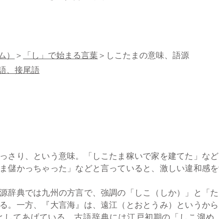
ム）
＞
「し」で始まる言葉
＞しこたまの意味、語源
語、接尾語
っさり、という意味。「しこたま稼いで家を建てた」など
ま儲かっちゃった」などと言っていると、激しい違和感を
源辞典では九州の方言で、強調の「しこ（しか）」と「た
る。一方、『大言海』は、遠江（とおとうみ）というから
としてあげている。古語辞典には江戸初期の「しこ溜め