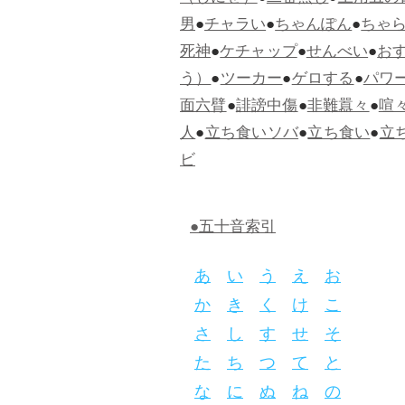
男
●
チャラい
●
ちゃんぽん
●
ちゃ
死神
●
ケチャップ
●
せんべい
●
お
う）
●
ツーカー
●
ゲロする
●
パワ
面六臂
●
誹謗中傷
●
非難囂々
●
喧
人
●
立ち食いソバ
●
立ち食い
●
立
ビ
●五十音索引
あ
い
う
え
お
か
き
く
け
こ
さ
し
す
せ
そ
た
ち
つ
て
と
な
に
ぬ
ね
の