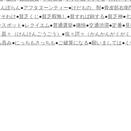
らんぽらん
●
アフタヌーンティー
●
けだもの、獣
●
骨皮筋右衛
すそわけ
●
貧乏くじ
●
貧乏暇無し
●
貧すれば鈍する
●
貧乏神
●
七
ースポット
●
レクイエム
●
普通選挙
●
痛快
●
交通渋滞
●
定番
●
見
々囂々（けんけんごうごう）
●
侃々諤々（かんかんがくがく
ち呑み
●
にっちもさっちも
●
ご破算になる
●
願いましては
●
く