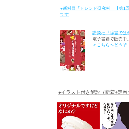
●新科目「トレンド研究科」【第1
です
講談社『辞書では
電子書籍で販売中
☞こちらへどうぞ
●イラスト付き解説（新着+定番