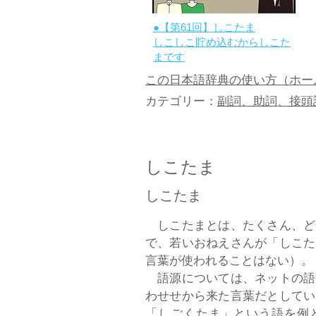
●【第61回】しこたま
しこしこ貯め込むからしこた
まです
この日本語辞典の使い方（ホー
カテゴリー：
副詞、助詞、接頭
しこたま
しこたま
しこたまとは、たくさん、ど
で、若いおねえさんが「しこた
言葉が使われることはない）。
語源については、ネットの語
わせせから来た言葉だとしてい
「しごくたま」という語を例