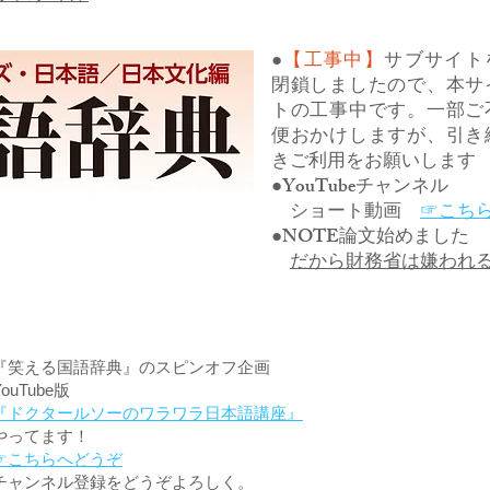
●
【工事中】
サブサイト
閉鎖しましたので、本サ
トの工事中です。一部ご
便おかけしますが、引き
きご利用をお願いします
●YouTubeチャンネル
ショート動画
☞こち
●NOTE論文始めました
だから財務省は嫌われ
『笑える国語辞典』のスピンオフ企画
YouTube版
『ドクタールソーのワラワラ日本語講座』
やってます！
☞こちらへどうぞ
チャンネル登録をどうぞよろしく。