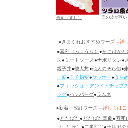
面の皮が厚い
寿司（すし）
●きまぐれおすすめワーズ
→詳
●
冥利（みょうり）
●
そこはかと
ス
●
ミートソース
●
ナポリタン
●
親子丼
●
他人丼
●
他人のそら似
●
一転
●
君子豹変
●
ヤッホー
●
うら
●
フィッシュ・アンド・チップ
ッグ
●
ハンバーグ
●
ラムネ
●新着・改訂ワーズ
→詳しくはこ
●
どたばた
●
どたばた喜劇
●
万死
（しにせ）
●
二番煎じ
●
土用丑の