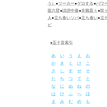
う）
●
ツーカー
●
ゲロする
●
パワ
面六臂
●
誹謗中傷
●
非難囂々
●
喧
人
●
立ち食いソバ
●
立ち食い
●
立
ビ
●五十音索引
あ
い
う
え
お
か
き
く
け
こ
さ
し
す
せ
そ
た
ち
つ
て
と
な
に
ぬ
ね
の
は
ひ
ふ
へ
ほ
ま
み
む
め
も