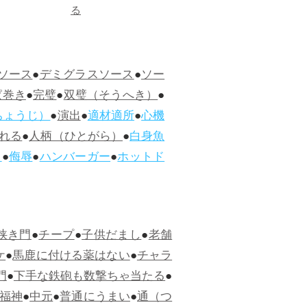
る
ソース
●
デミグラスソース
●
ソー
ぱ巻き
●
完璧
●
双璧（そうへき）
●
ちょうじ）
●
演出
●
適材適所
●
心機
れる
●
人柄（ひとがら）
●
白身魚
ス
●
侮辱
●
ハンバーガー
●
ホットド
狭き門
●
チープ
●
子供だまし
●
老舗
ケ
●
馬鹿に付ける薬はない
●
チャラ
門
●
下手な鉄砲も数撃ちゃ当たる
●
福神
●
中元
●
普通にうまい
●
通（つ