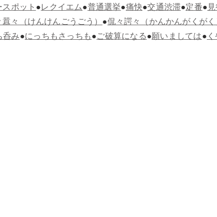
ースポット
●
レクイエム
●
普通選挙
●
痛快
●
交通渋滞
●
定番
●
見
々囂々（けんけんごうごう）
●
侃々諤々（かんかんがくがく
ち呑み
●
にっちもさっちも
●
ご破算になる
●
願いましては
●
く