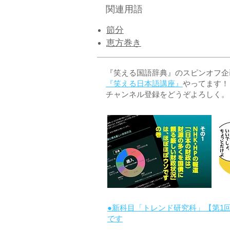
関連用語
節分
恵方巻き
『笑える国語辞典』のスピンオフ企画 
『笑える日本語講座』
やってます！
チャンネル登録をどうぞよろしく。
●新科目「トレンド研究科」【第1
です