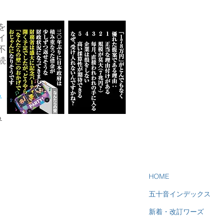
を
イ
不
続
ら
る
HOME
五十音インデックス
新着・改訂ワーズ