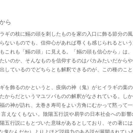
から
ラギの枝に鰯の頭を刺したものを家の入口に飾る節分の風
らないものでも、信仰心があれば尊くも感じられるという
もこれも「鰯の頭」に見える。「鰯の頭も信心から」は、
たいのか、そんなものを信仰するのはバカみたいだからや
出しているのでどちらとも解釈できるのが、この種のこと
ギを飾るのかというと、疫病の神（鬼）がヒイラギの葉の
たからだというマユツバものの解釈がなされている。しか
福の神が訪れ、太巻き寿司をよい方角にむかって黙って一
と言えなくもない。陰陽五行説や易学の日本社会への影響
陽五行説にもとづいた意味があるとしており、その著には
鬼なんだか）よりよほど説得力のある説が展開されている。（K