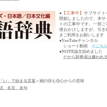
●
【工事中】
サブサイト
閉鎖しましたので、本サ
トの工事中です。一部ご
便おかけしますが、引き
きご利用をお願いします
●YouTubeチャンネル
ショート動画
☞こち
●NOTE論文始めました
だから財務省は嫌われ
「い」で始まる言葉
＞鰯の頭も信心からの意味
語、名言、名句