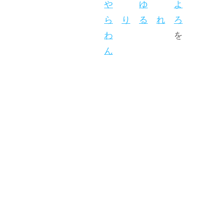
や
ゆ
よ
ら
り
る
れ
ろ
わ
を
ん