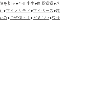
得を切る
●
半死半生
●
白昼堂堂
●
八
）
●
マイノリティ
●
マイペース
●
超
やみ
●
ご愁傷さま
●
どえらい
●
ワサ