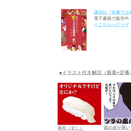
講談社『辞書では
電子書籍で販売中
☞こちらへどうぞ
●イラスト付き解説（新着+定番
面の皮が厚い
寿司（すし）