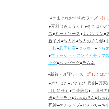
●きまぐれおすすめワーズ
→詳
●
冥利（みょうり）
●
そこはかと
ス
●
ミートソース
●
ナポリタン
●
親子丼
●
他人丼
●
他人のそら似
●
一転
●
君子豹変
●
ヤッホー
●
うら
●
フィッシュ・アンド・チップ
ッグ
●
ハンバーグ
●
ラムネ
●新着・改訂ワーズ
→詳しくはこ
●
どたばた
●
どたばた喜劇
●
万死
（しにせ）
●
二番煎じ
●
土用丑の
男
●
チャラい
●
ちゃんぽん
●
ちゃ
死神
●
ケチャップ
●
せんべい
●
お