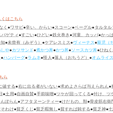
しくはこちら
なく
●
ワサビ
●
辛い、からい
●
スコーン
●
ベーグル
●
タルタル
スパゲティ
●
すごい
●
ひどい
●
鉄火巻き
●
河童、カッパ
●
かっ
未知
●
未曾有（みぞう）
●
ケアレスミス
●
ヴィーナス
●
寵児（
めしや
●
カツサンド
●
煮かつ丼
●
かつ丼
●
ソースカツ丼
●
ひねく
ス
●
ハンバーグ
●
ラムネ
●
怪人
●
落人（おちうど）
●
オムライ
ちら
に値する
●
右に出る者がいない
●
求めよさらば与えられん
●
日
●
土用
●
自画自賛
●
手前味噌
●
ツケが回ってくる
●
付け、ツ
らんぽらん
●
アフタヌーンティー
●
けだもの、獣
●
骨皮筋右衛
すそわけ
●
貧乏くじ
●
貧乏暇無し
●
貧すれば鈍する
●
貧乏神
●
七