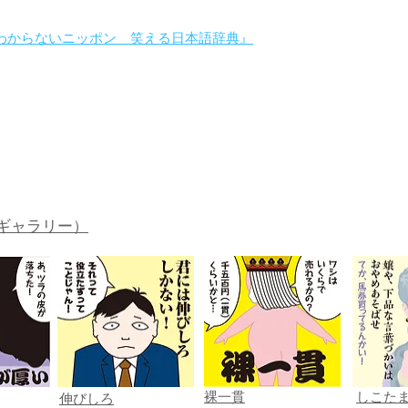
わからないニッポン 笑える日本語辞典』
。
ギャラリー）
裸一貫
しこた
伸びしろ