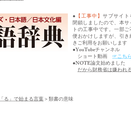
●
【工事中】
サブサイト
閉鎖しましたので、本サ
トの工事中です。一部ご
便おかけしますが、引き
きご利用をお願いします
●YouTubeチャンネル
ショート動画
☞こち
●NOTE論文始めました
だから財務省は嫌われ
「る」で始まる言葉
＞類書の意味