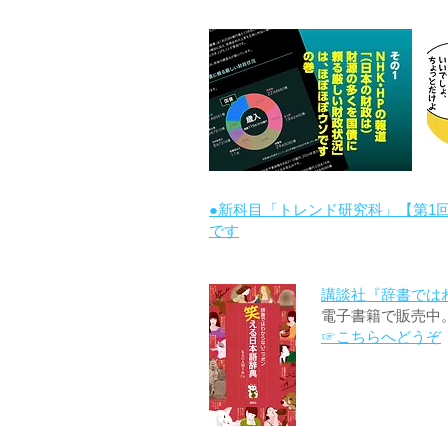
●新科目「トレンド研究科」【第1
です
講談社『辞書では
電子書籍で販売中
☞こちらへどうぞ