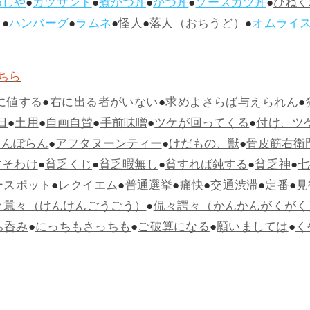
めしや
●
カツサンド
●
煮かつ丼
●
かつ丼
●
ソースカツ丼
●
ひねく
ス
●
ハンバーグ
●
ラムネ
●
怪人
●
落人（おちうど）
●
オムライ
ちら
に値する
●
右に出る者がいない
●
求めよさらば与えられん
●
日
●
土用
●
自画自賛
●
手前味噌
●
ツケが回ってくる
●
付け、ツ
らんぽらん
●
アフタヌーンティー
●
けだもの、獣
●
骨皮筋右衛
すそわけ
●
貧乏くじ
●
貧乏暇無し
●
貧すれば鈍する
●
貧乏神
●
七
ースポット
●
レクイエム
●
普通選挙
●
痛快
●
交通渋滞
●
定番
●
見
々囂々（けんけんごうごう）
●
侃々諤々（かんかんがくがく
ち呑み
●
にっちもさっちも
●
ご破算になる
●
願いましては
●
く