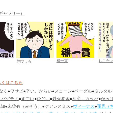
ギャラリー）
裸一貫
しこた
伸びしろ
しくはこちら
なく
●
ワサビ
●
辛い、からい
●
スコーン
●
ベーグル
●
タルタル
スパゲティ
●
すごい
●
ひどい
●
鉄火巻き
●
河童、カッパ
●
かっ
未知
●
未曾有（みぞう）
●
ケアレスミス
●
ヴィーナス
●
寵児（