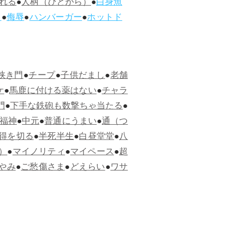
れる
●
人柄（ひとがら）
●
白身魚
ス
●
侮辱
●
ハンバーガー
●
ホットド
狭き門
●
チープ
●
子供だまし
●
老舗
ケ
●
馬鹿に付ける薬はない
●
チャラ
門
●
下手な鉄砲も数撃ちゃ当たる
●
福神
●
中元
●
普通にうまい
●
通（つ
得を切る
●
半死半生
●
白昼堂堂
●
八
）
●
マイノリティ
●
マイペース
●
超
やみ
●
ご愁傷さま
●
どえらい
●
ワサ