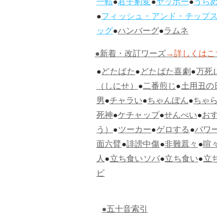
一転
●
君子豹変
●
ヤッホー
●
うら
●
フィッシュ・アンド・チップ
ッグ
●
ハンバーグ
●
ラムネ
●新着・改訂ワーズ
→詳しくはこ
●
どたばた
●
どたばた喜劇
●
万死
（しにせ）
●
二番煎じ
●
土用丑の
男
●
チャラい
●
ちゃんぽん
●
ちゃ
死神
●
ケチャップ
●
せんべい
●
お
う）
●
ツーカー
●
ゲロする
●
パワ
面六臂
●
誹謗中傷
●
非難囂々
●
喧
人
●
立ち食いソバ
●
立ち食い
●
立
ビ
●五十音索引