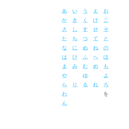
あ
い
う
え
お
か
き
く
け
こ
さ
し
す
せ
そ
た
ち
つ
て
と
な
に
ぬ
ね
の
は
ひ
ふ
へ
ほ
ま
み
む
め
も
や
ゆ
よ
ら
り
る
れ
ろ
わ
を
ん