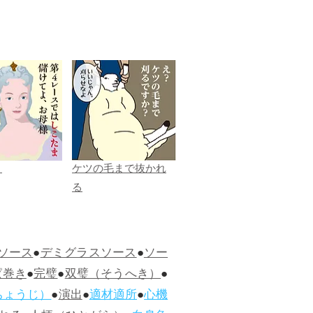
ま
ケツの毛まで抜かれ
る
ソース
●
デミグラスソース
●
ソー
ぱ巻き
●
完璧
●
双璧（そうへき）
●
ちょうじ）
●
演出
●
適材適所
●
心機