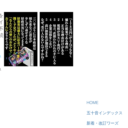
を
イ
不
続
ら
る
HOME
五十音インデックス
新着・改訂ワーズ