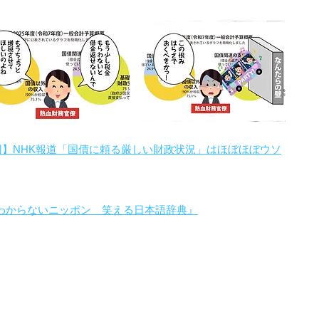
回】NHK報道「国債に頼る厳しい財政状況」はほぼほぼウソ
わからないニッポン 笑える日本語辞典』
。