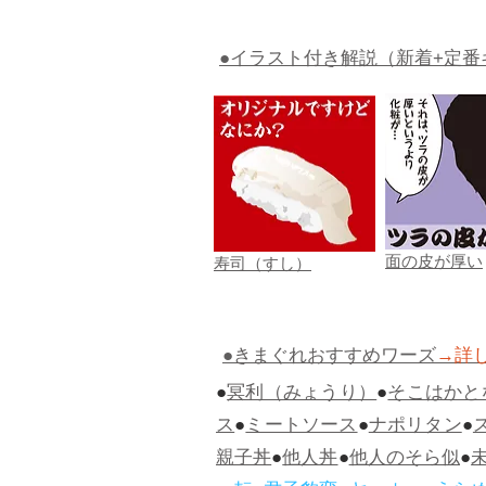
●イラスト付き解説（新着+定番
面の皮が厚い
寿司（すし）
●きまぐれおすすめワーズ
→詳
●
冥利（みょうり）
●
そこはかと
ス
●
ミートソース
●
ナポリタン
●
親子丼
●
他人丼
●
他人のそら似
●