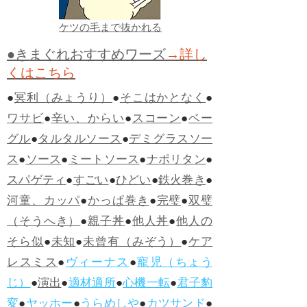
ケツの毛まで抜かれる
●きまぐれおすすめワーズ
→詳し
くはこちら
●
冥利（みょうり）
●
そこはかとなく
●
ワサビ
●
辛い、からい
●
スコーン
●
ベー
グル
●
タルタルソース
●
デミグラスソー
ス
●
ソース
●
ミートソース
●
ナポリタン
●
スパゲティ
●
すごい
●
ひどい
●
鉄火巻き
●
河童、カッパ
●
かっぱ巻き
●
完璧
●
双璧
（そうへき）
●
親子丼
●
他人丼
●
他人の
そら似
●
未知
●
未曾有（みぞう）
●
ケア
レスミス
●
ヴィーナス
●
寵児（ちょう
じ）
●
演出
●
適材適所
●
心機一転
●
君子豹
変
●
ヤッホー
●
うらめしや
●
カツサンド
●