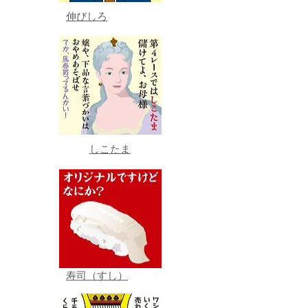
伸びしろ
しこたま
寿司（すし）