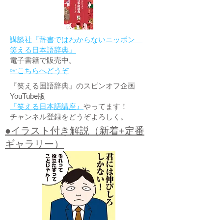
講談社『辞書ではわからないニッポン
笑える日本語辞典』
電子書籍で販売中。
☞こちらへどうぞ
『笑える国語辞典』のスピンオフ企画
YouTube版
『笑える日本語講座』
やってます！
チャンネル登録をどうぞよろしく。
●イラスト付き解説（新着+定番
ギャラリー）