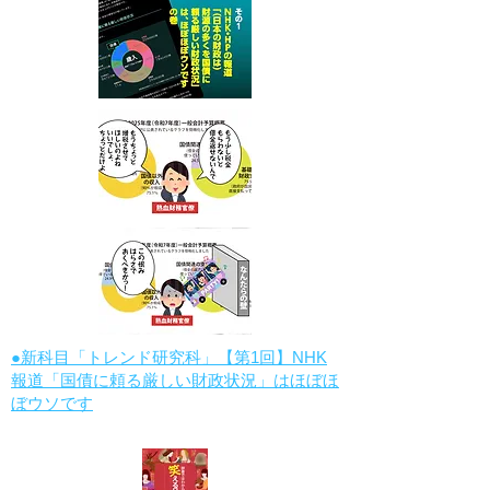
●新科目「トレンド研究科」【第1回】NHK
報道「国債に頼る厳しい財政状況」はほぼほ
ぼウソです