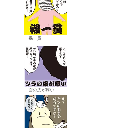
裸一貫
面の皮が厚い