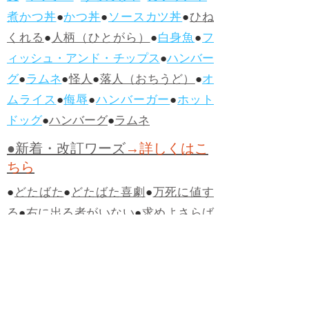
煮かつ丼
●
かつ丼
●
ソースカツ丼
●
ひね
くれる
●
人柄（ひとがら）
●
白身魚
●
フ
ィッシュ・アンド・チップス
●
ハンバー
グ
●
ラムネ
●
怪人
●
落人（おちうど）
●
オ
ムライス
●
侮辱
●
ハンバーガー
●
ホット
ドッグ
●
ハンバーグ
●
ラムネ
●新着・改訂ワーズ
→詳しくはこ
ちら
●
どたばた
●
どたばた喜劇
●
万死に値す
る
●
右に出る者がいない
●
求めよさらば
与えられん
●
狭き門
●
チープ
●
子供だま
し
●
老舗（しにせ）
●
二番煎じ
●
土用丑
の日
●
土用
●
自画自賛
●
手前味噌
●
ツケが
回ってくる
●
付け、ツケ
●
馬鹿に付ける