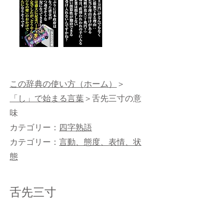
この辞典の使い方（ホーム）
＞
「し」で始まる言葉
＞舌先三寸の意
味
カテゴリー：
四字熟語
カテゴリー：
言動、態度、表情、状
態
舌先三寸