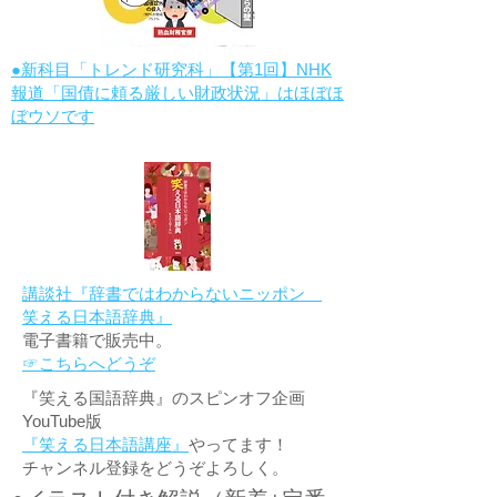
●新科目「トレンド研究科」【第1回】NHK
報道「国債に頼る厳しい財政状況」はほぼほ
ぼウソです
講談社『辞書ではわからないニッポン
笑える日本語辞典』
電子書籍で販売中。
☞こちらへどうぞ
『笑える国語辞典』のスピンオフ企画
YouTube版
『笑える日本語講座』
やってます！
チャンネル登録をどうぞよろしく。