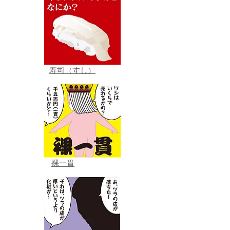
寿司（すし）
裸一貫