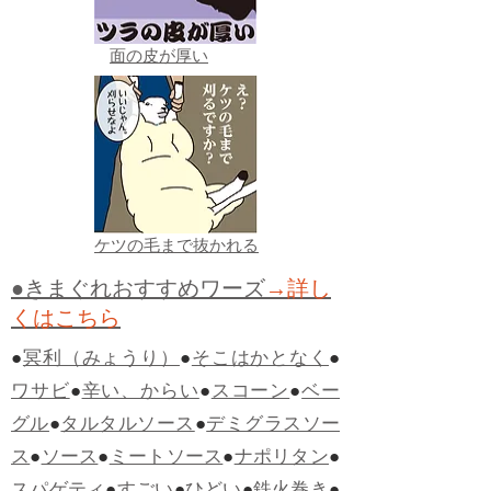
面の皮が厚い
ケツの毛まで抜かれる
●きまぐれおすすめワーズ
→詳し
くはこちら
●
冥利（みょうり）
●
そこはかとなく
●
ワサビ
●
辛い、からい
●
スコーン
●
ベー
グル
●
タルタルソース
●
デミグラスソー
ス
●
ソース
●
ミートソース
●
ナポリタン
●