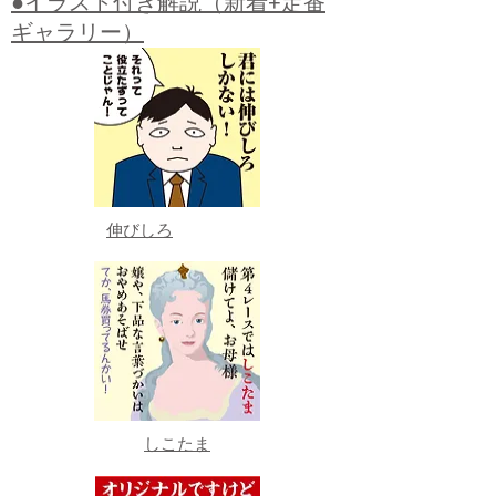
●イラスト付き解説（新着+定番
ギャラリー）
伸びしろ
しこたま