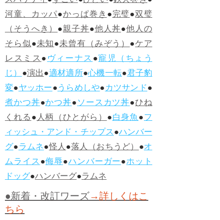
スパゲティ
●
すごい
●
ひどい
●
鉄火巻き
●
河童、カッパ
●
かっぱ巻き
●
完璧
●
双璧
（そうへき）
●
親子丼
●
他人丼
●
他人の
そら似
●
未知
●
未曾有（みぞう）
●
ケア
レスミス
●
ヴィーナス
●
寵児（ちょう
じ）
●
演出
●
適材適所
●
心機一転
●
君子豹
変
●
ヤッホー
●
うらめしや
●
カツサンド
●
煮かつ丼
●
かつ丼
●
ソースカツ丼
●
ひね
くれる
●
人柄（ひとがら）
●
白身魚
●
フ
ィッシュ・アンド・チップス
●
ハンバー
グ
●
ラムネ
●
怪人
●
落人（おちうど）
●
オ
ムライス
●
侮辱
●
ハンバーガー
●
ホット
ドッグ
●
ハンバーグ
●
ラムネ
●新着・改訂ワーズ
→詳しくはこ
ちら