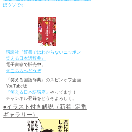
ぼウソです
講談社『辞書ではわからないニッポン
笑える日本語辞典』
電子書籍で販売中。
☞こちらへどうぞ
『笑える国語辞典』のスピンオフ企画
YouTube版
『笑える日本語講座』
やってます！
チャンネル登録をどうぞよろしく。
●イラスト付き解説（新着+定番
ギャラリー）