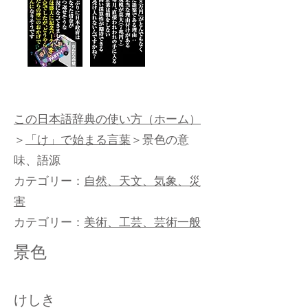
この日本語辞典の使い方（ホーム）
＞
「け」で始まる言葉
＞景色の意
味、語源
カテゴリー：
自然、天文、気象、災
害​
カテゴリー：
美術、工芸、芸術一般
景色
けしき