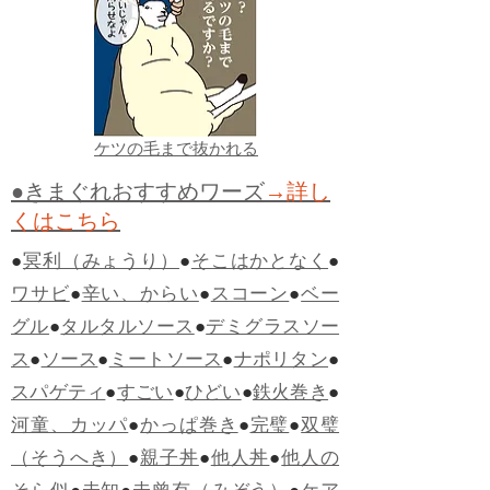
ケツの毛まで抜かれる
●きまぐれおすすめワーズ
→詳し
くはこちら
●
冥利（みょうり）
●
そこはかとなく
●
ワサビ
●
辛い、からい
●
スコーン
●
ベー
グル
●
タルタルソース
●
デミグラスソー
ス
●
ソース
●
ミートソース
●
ナポリタン
●
スパゲティ
●
すごい
●
ひどい
●
鉄火巻き
●
河童、カッパ
●
かっぱ巻き
●
完璧
●
双璧
（そうへき）
●
親子丼
●
他人丼
●
他人の