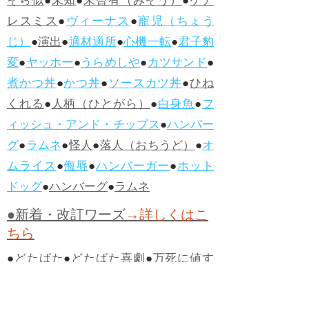
そら似
●
未知
●
未曾有（みぞう）
●
ケア
レスミス
●
ヴィーナス
●
寵児（ちょう
じ）
●
演出
●
適材適所
●
心機一転
●
君子豹
変
●
ヤッホー
●
うらめしや
●
カツサンド
●
煮かつ丼
●
かつ丼
●
ソースカツ丼
●
ひね
くれる
●
人柄（ひとがら）
●
白身魚
●
フ
ィッシュ・アンド・チップス
●
ハンバー
グ
●
ラムネ
●
怪人
●
落人（おちうど）
●
オ
ムライス
●
侮辱
●
ハンバーガー
●
ホット
ドッグ
●
ハンバーグ
●
ラムネ
●新着・改訂ワーズ
→詳しくはこ
ちら
●
どたばた
●
どたばた喜劇
●
万死に値す
る
●
右に出る者がいない
●
求めよさらば
与えられん
●
狭き門
●
チープ
●
子供だま