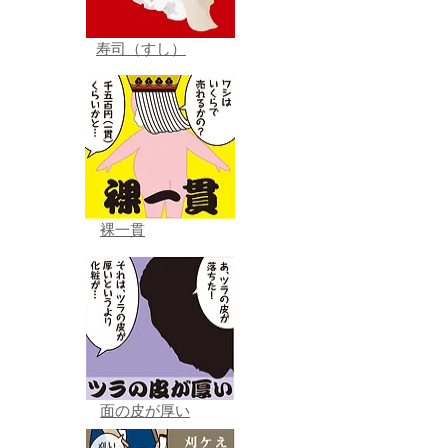
寿司（すし）
裸一貫
面の皮が厚い