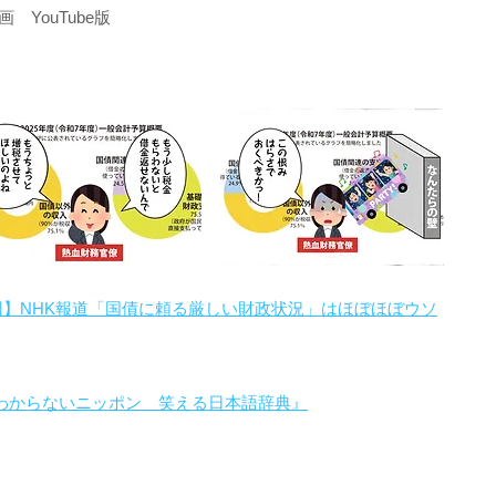
YouTube版
回】NHK報道「国債に頼る厳しい財政状況」はほぼほぼウソ
わからないニッポン 笑える日本語辞典』
。