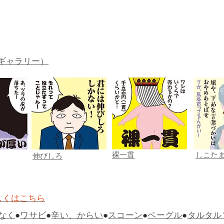
ギャラリー）
裸一貫
しこた
伸びしろ
しくはこちら
なく
●
ワサビ
●
辛い、からい
●
スコーン
●
ベーグル
●
タルタル