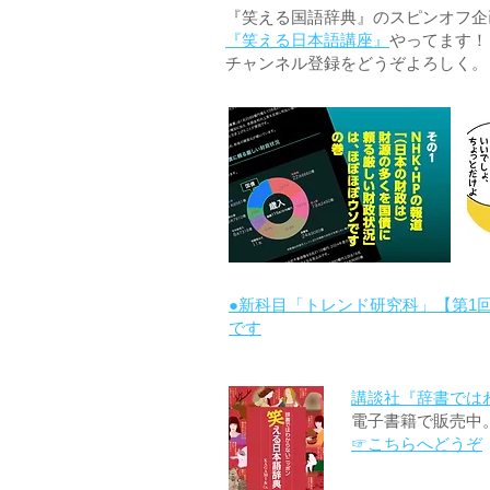
『笑える国語辞典』のスピンオフ企画 
『笑える日本語講座』
やってます！
チャンネル登録をどうぞよろしく。
●新科目「トレンド研究科」【第1
です
講談社『辞書では
電子書籍で販売中
☞こちらへどうぞ