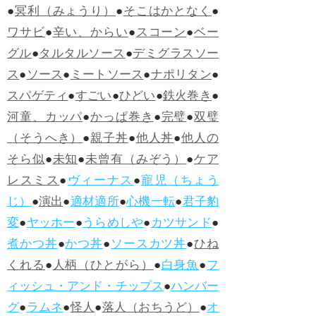
●
冥利（みょうり）
●
そこはかとなく
●
ワサビ
●
辛い、からい
●
スコーン
●
ベー
グル
●
タルタルソース
●
デミグラスソー
ス
●
ソース
●
ミートソース
●
ナポリタン
●
スパゲティ
●
すごい
●
ひどい
●
鉄火巻き
●
河童、カッパ
●
かっぱ巻き
●
完璧
●
双璧
（そうへき）
●
親子丼
●
他人丼
●
他人の
そら似
●
未知
●
未曾有（みぞう）
●
ケア
レスミス
●
ヴィーナス
●
寵児（ちょう
じ）
●
演出
●
適材適所
●
心機一転
●
君子豹
変
●
ヤッホー
●
うらめしや
●
カツサンド
●
煮かつ丼
●
かつ丼
●
ソースカツ丼
●
ひね
くれる
●
人柄（ひとがら）
●
白身魚
●
フ
ィッシュ・アンド・チップス
●
ハンバー
グ
●
ラムネ
●
怪人
●
落人（おちうど）
●
オ