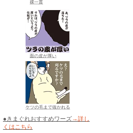
裸一貫
面の皮が厚い
ケツの毛まで抜かれる
●きまぐれおすすめワーズ
→詳し
くはこちら