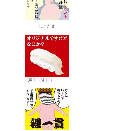
しこたま
寿司（すし）