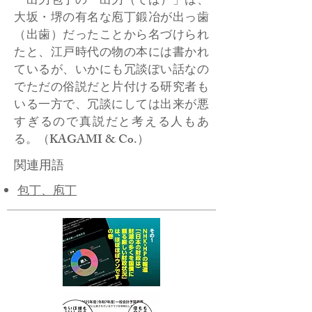
出刃包丁の「出刃（でば）」は、
大坂・堺の有名な庖丁鍛冶が出っ歯
（出歯）だったことから名づけられ
たと、江戸時代の物の本には書かれ
ているが、いかにも冗談ぽい話なの
でただの俗説だと片付ける研究者も
いる一方で、冗談にしては出来が悪
すぎるので真説だと考える人もあ
る。（KAGAMI & Co.）
関連用語
包丁、庖丁