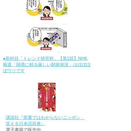
●新科目「トレンド研究科」【第1回】NHK
報道「国債に頼る厳しい財政状況」はほぼほ
ぼウソです
講談社『辞書ではわからないニッポン
笑える日本語辞典』
電子書籍で販売中。