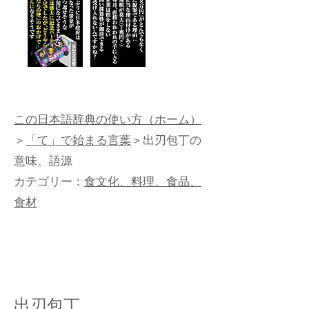
この日本語辞典の使い方（ホーム）
＞
「て」で始まる言葉
＞出刃包丁の
意味、語源
カテゴリー：
食文化、料理、食品、
食材
出刃包丁