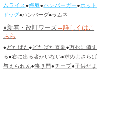
ムライス
●
侮辱
●
ハンバーガー
●
ホット
ドッグ
●
ハンバーグ
●
ラムネ
●新着・改訂ワーズ
→詳しくはこ
ちら
●
どたばた
●
どたばた喜劇
●
万死に値す
る
●
右に出る者がいない
●
求めよさらば
与えられん
●
狭き門
●
チープ
●
子供だま
し
●
老舗（しにせ）
●
二番煎じ
●
土用丑
の日
●
土用
●
自画自賛
●
手前味噌
●
ツケが
回ってくる
●
付け、ツケ
●
馬鹿に付ける
薬はない
●
チャラ男
●
チャラい
●
ちゃん
ぽん
●
ちゃらんぽらん
●
アフタヌーンテ
ィー
●
けだもの、獣
●
骨皮筋右衛門
●
下
手な鉄砲も数撃ちゃ当たる
●
死神
●
ケチ