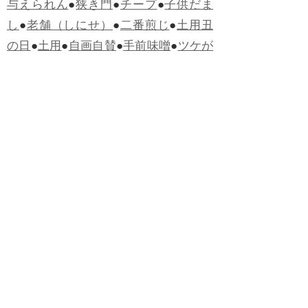
与えられん
●
狭き門
●
チープ
●
子供だま
し
●
老舗（しにせ）
●
二番煎じ
●
土用丑
の日
●
土用
●
自画自賛
●
手前味噌
●
ツケが
回ってくる
●
付け、ツケ
●
馬鹿に付ける
薬はない
●
チャラ男
●
チャラい
●
ちゃん
ぽん
●
ちゃらんぽらん
●
アフタヌーンテ
ィー
●
けだもの、獣
●
骨皮筋右衛門
●
下
手な鉄砲も数撃ちゃ当たる
●
死神
●
ケチ
ャップ
●
せんべい
●
おすそわけ
●
貧乏く
じ
●
貧乏暇無し
●
貧すれば鈍する
●
貧乏
神
●
七福神
●
中元
●
普通にうまい
●
通（つ
う）
●
ツーカー
●
ゲロする
●
パワースポ
ット
●
レクイエム
●
普通選挙
●
痛快
●
交通
渋滞
●
定番
●
見得を切る
●
半死半生
●
白昼
堂堂
●
八面六臂
●
誹謗中傷
●
非難囂々
●