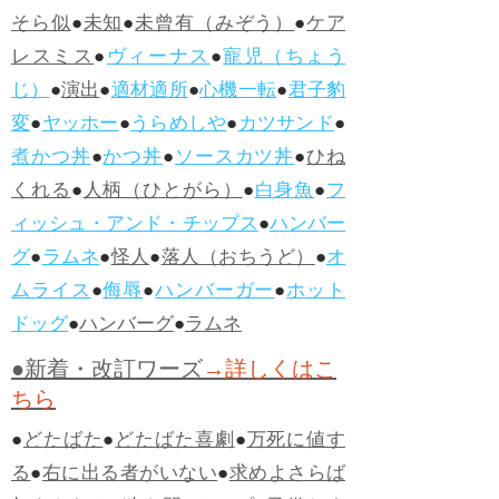
そら似
●
未知
●
未曾有（みぞう）
●
ケア
レスミス
●
ヴィーナス
●
寵児（ちょう
じ）
●
演出
●
適材適所
●
心機一転
●
君子豹
変
●
ヤッホー
●
うらめしや
●
カツサンド
●
煮かつ丼
●
かつ丼
●
ソースカツ丼
●
ひね
くれる
●
人柄（ひとがら）
●
白身魚
●
フ
ィッシュ・アンド・チップス
●
ハンバー
グ
●
ラムネ
●
怪人
●
落人（おちうど）
●
オ
ムライス
●
侮辱
●
ハンバーガー
●
ホット
ドッグ
●
ハンバーグ
●
ラムネ
●新着・改訂ワーズ
→詳しくはこ
ちら
●
どたばた
●
どたばた喜劇
●
万死に値す
る
●
右に出る者がいない
●
求めよさらば