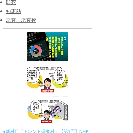
即死
知恵熱
老衰、老衰死
●新科目「トレンド研究科」【第1回】NHK