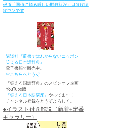
報道「国債に頼る厳しい財政状況」はほぼほ
ぼウソです
講談社『辞書ではわからないニッポン
笑える日本語辞典』
電子書籍で販売中。
☞こちらへどうぞ
『笑える国語辞典』のスピンオフ企画
YouTube版
『笑える日本語講座』
やってます！
チャンネル登録をどうぞよろしく。
●イラスト付き解説（新着+定番
ギャラリー）