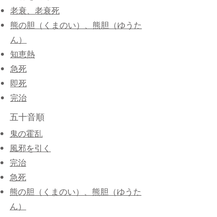
老衰、老衰死
熊の胆（くまのい）、熊胆（ゆうた
ん）
知恵熱
急死
即死
完治
五十音順
鬼の霍乱
風邪を引く
完治
急死
熊の胆（くまのい）、熊胆（ゆうた
ん）