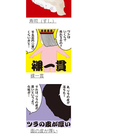
寿司（すし）
裸一貫
面の皮が厚い