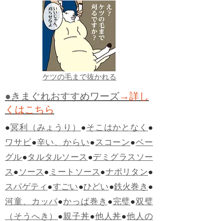
ケツの毛まで抜かれる
●きまぐれおすすめワーズ
→詳し
くはこちら
●
冥利（みょうり）
●
そこはかとなく
●
ワサビ
●
辛い、からい
●
スコーン
●
ベー
グル
●
タルタルソース
●
デミグラスソー
ス
●
ソース
●
ミートソース
●
ナポリタン
●
スパゲティ
●
すごい
●
ひどい
●
鉄火巻き
●
河童、カッパ
●
かっぱ巻き
●
完璧
●
双璧
（そうへき）
●
親子丼
●
他人丼
●
他人の