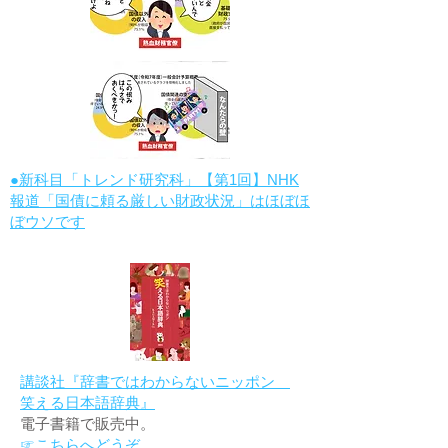
●新科目「トレンド研究科」【第1回】NHK
報道「国債に頼る厳しい財政状況」はほぼほ
ぼウソです
講談社『辞書ではわからないニッポン
笑える日本語辞典』
電子書籍で販売中。
☞こちらへどうぞ