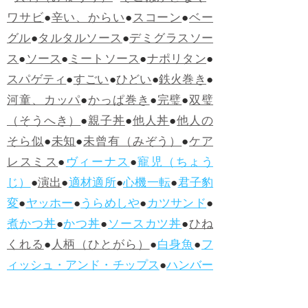
ワサビ
●
辛い、からい
●
スコーン
●
ベー
グル
●
タルタルソース
●
デミグラスソー
ス
●
ソース
●
ミートソース
●
ナポリタン
●
スパゲティ
●
すごい
●
ひどい
●
鉄火巻き
●
河童、カッパ
●
かっぱ巻き
●
完璧
●
双璧
（そうへき）
●
親子丼
●
他人丼
●
他人の
そら似
●
未知
●
未曾有（みぞう）
●
ケア
レスミス
●
ヴィーナス
●
寵児（ちょう
じ）
●
演出
●
適材適所
●
心機一転
●
君子豹
変
●
ヤッホー
●
うらめしや
●
カツサンド
●
煮かつ丼
●
かつ丼
●
ソースカツ丼
●
ひね
くれる
●
人柄（ひとがら）
●
白身魚
●
フ
ィッシュ・アンド・チップス
●
ハンバー
グ
●
ラムネ
●
怪人
●
落人（おちうど）
●
オ