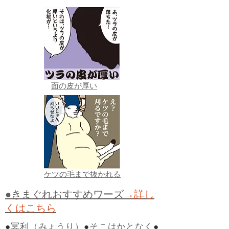
面の皮が厚い
ケツの毛まで抜かれる
●きまぐれおすすめワーズ
→詳し
くはこちら
●
冥利（みょうり）
●
そこはかとなく
●