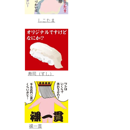
しこたま
寿司（すし）
裸一貫