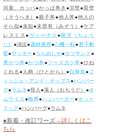
河童、カッパ
●
かっぱ巻き
●
完璧
●
双璧
（そうへき）
●
親子丼
●
他人丼
●
他人の
そら似
●
未知
●
未曾有（みぞう）
●
ケア
レスミス
●
ヴィーナス
●
寵児（ちょう
じ）
●
演出
●
適材適所
●
心機一転
●
君子豹
変
●
ヤッホー
●
うらめしや
●
カツサンド
●
煮かつ丼
●
かつ丼
●
ソースカツ丼
●
ひね
くれる
●
人柄（ひとがら）
●
白身魚
●
フ
ィッシュ・アンド・チップス
●
ハンバー
グ
●
ラムネ
●
怪人
●
落人（おちうど）
●
オ
ムライス
●
侮辱
●
ハンバーガー
●
ホット
ドッグ
●
ハンバーグ
●
ラムネ
●新着・改訂ワーズ
→詳しくはこ
ちら