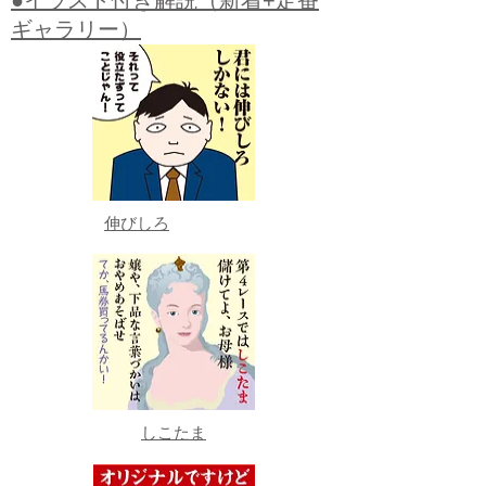
●イラスト付き解説（新着+定番
ギャラリー）
伸びしろ
しこたま