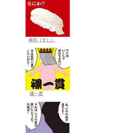
寿司（すし）
裸一貫