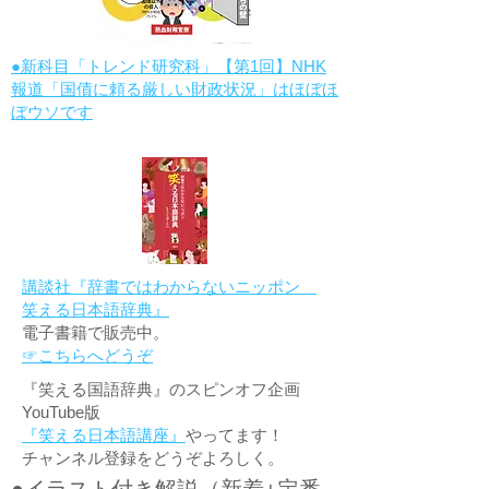
●新科目「トレンド研究科」【第1回】NHK
報道「国債に頼る厳しい財政状況」はほぼほ
ぼウソです
講談社『辞書ではわからないニッポン
笑える日本語辞典』
電子書籍で販売中。
☞こちらへどうぞ
『笑える国語辞典』のスピンオフ企画
YouTube版
『笑える日本語講座』
やってます！
チャンネル登録をどうぞよろしく。