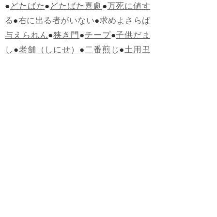
●
どたばた
●
どたばた喜劇
●
万死に値す
る
●
右に出る者がいない
●
求めよさらば
与えられん
●
狭き門
●
チープ
●
子供だま
し
●
老舗（しにせ）
●
二番煎じ
●
土用丑
の日
●
土用
●
自画自賛
●
手前味噌
●
ツケが
回ってくる
●
付け、ツケ
●
馬鹿に付ける
薬はない
●
チャラ男
●
チャラい
●
ちゃん
ぽん
●
ちゃらんぽらん
●
アフタヌーンテ
ィー
●
けだもの、獣
●
骨皮筋右衛門
●
下
手な鉄砲も数撃ちゃ当たる
●
死神
●
ケチ
ャップ
●
せんべい
●
おすそわけ
●
貧乏く
じ
●
貧乏暇無し
●
貧すれば鈍する
●
貧乏
神
●
七福神
●
中元
●
普通にうまい
●
通（つ
う）
●
ツーカー
●
ゲロする
●
パワースポ
ット
●
レクイエム
●
普通選挙
●
痛快
●
交通