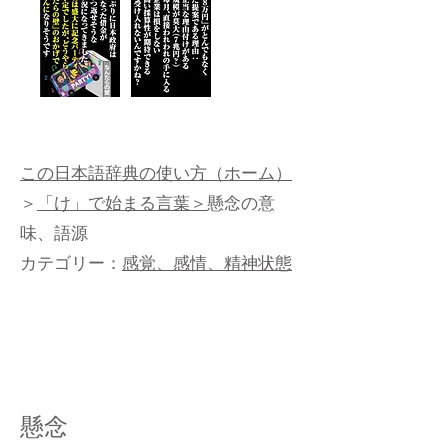
この日本語辞典の使い方（ホーム）
＞
「け」で始まる言葉＞
懸念の意
味、語源
カテゴリー：
感覚、感情、精神状態
懸念