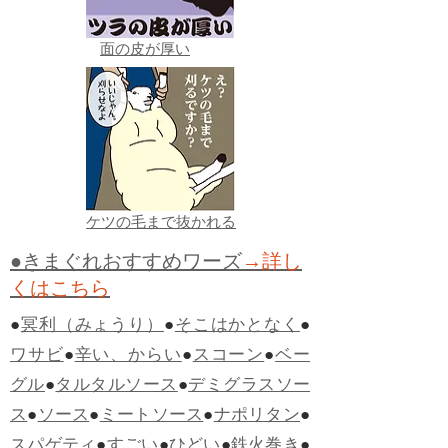
面の皮が厚い
ケツの毛まで抜かれる
●きまぐれおすすめワーズ
→詳し
くはこちら
●
冥利（みょうり）
●
そこはかとなく
●
ワサビ
●
辛い、からい
●
スコーン
●
ベー
グル
●
タルタルソース
●
デミグラスソー
ス
●
ソース
●
ミートソース
●
ナポリタン
●
スパゲティ
●
すごい
●
ひどい
●
鉄火巻き
●