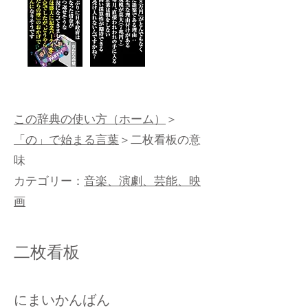
この辞典の使い方（ホーム）
＞
「の」で始まる言葉
＞二枚看板の意
味
カテゴリー：
音楽、演劇、芸能、映
画
二枚看板
にまいかんばん