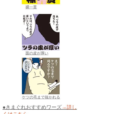
裸一貫
面の皮が厚い
ケツの毛まで抜かれる
●きまぐれおすすめワーズ
→詳し