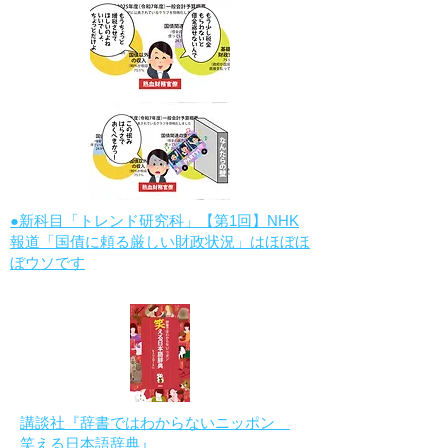
●新科目「トレンド研究科」【第1回】NHK
報道「国債に頼る厳しい財政状況」はほぼほ
ぼウソです
講談社『辞書ではわからないニッポン
笑える日本語辞典』