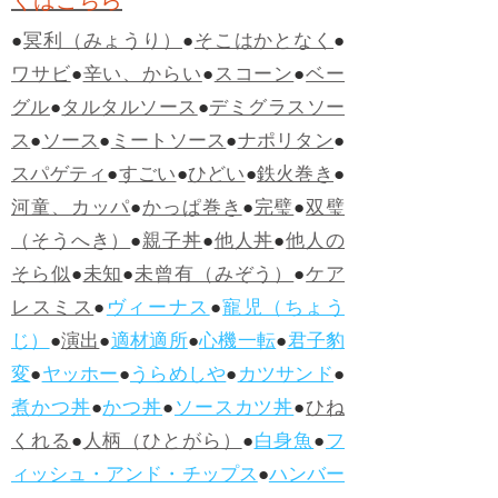
くはこちら
●
冥利（みょうり）
●
そこはかとなく
●
ワサビ
●
辛い、からい
●
スコーン
●
ベー
グル
●
タルタルソース
●
デミグラスソー
ス
●
ソース
●
ミートソース
●
ナポリタン
●
スパゲティ
●
すごい
●
ひどい
●
鉄火巻き
●
河童、カッパ
●
かっぱ巻き
●
完璧
●
双璧
（そうへき）
●
親子丼
●
他人丼
●
他人の
そら似
●
未知
●
未曾有（みぞう）
●
ケア
レスミス
●
ヴィーナス
●
寵児（ちょう
じ）
●
演出
●
適材適所
●
心機一転
●
君子豹
変
●
ヤッホー
●
うらめしや
●
カツサンド
●
煮かつ丼
●
かつ丼
●
ソースカツ丼
●
ひね
くれる
●
人柄（ひとがら）
●
白身魚
●
フ
ィッシュ・アンド・チップス
●
ハンバー