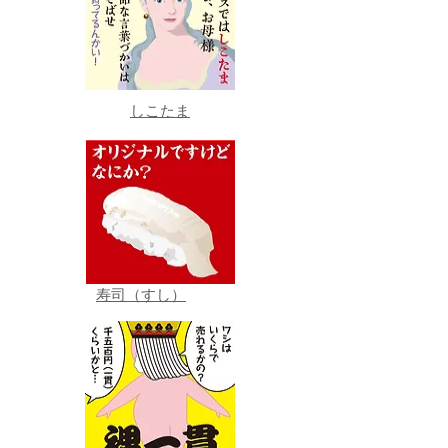
しこたま
寿司（すし）