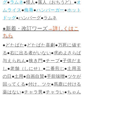
グ
●
ラムネ
●
怪人
●
落人（おちうど）
●
オ
ムライス
●
侮辱
●
ハンバーガー
●
ホット
ドッグ
●
ハンバーグ
●
ラムネ
●新着・改訂ワーズ
→詳しくはこ
ちら
●
どたばた
●
どたばた喜劇
●
万死に値す
る
●
右に出る者がいない
●
求めよさらば
与えられん
●
狭き門
●
チープ
●
子供だま
し
●
老舗（しにせ）
●
二番煎じ
●
土用丑
の日
●
土用
●
自画自賛
●
手前味噌
●
ツケが
回ってくる
●
付け、ツケ
●
馬鹿に付ける
薬はない
●
チャラ男
●
チャラい
●
ちゃん
ぽん
●
ちゃらんぽらん
●
アフタヌーンテ
ィー
●
けだもの、獣
●
骨皮筋右衛門
●
下
手な鉄砲も数撃ちゃ当たる
●
死神
●
ケチ