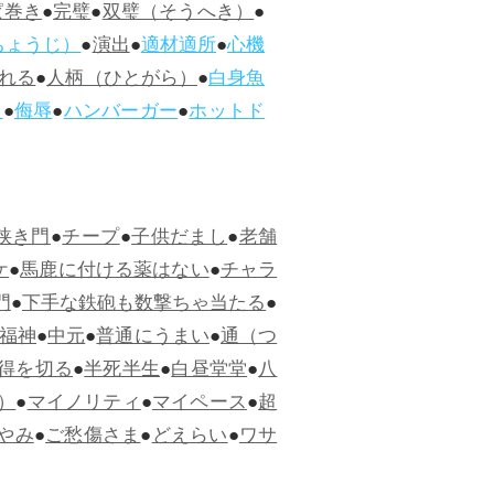
ぱ巻き
●
完璧
●
双璧（そうへき）
●
ちょうじ）
●
演出
●
適材適所
●
心機
れる
●
人柄（ひとがら）
●
白身魚
ス
●
侮辱
●
ハンバーガー
●
ホットド
狭き門
●
チープ
●
子供だまし
●
老舗
ケ
●
馬鹿に付ける薬はない
●
チャラ
門
●
下手な鉄砲も数撃ちゃ当たる
●
福神
●
中元
●
普通にうまい
●
通（つ
得を切る
●
半死半生
●
白昼堂堂
●
八
）
●
マイノリティ
●
マイペース
●
超
やみ
●
ご愁傷さま
●
どえらい
●
ワサ