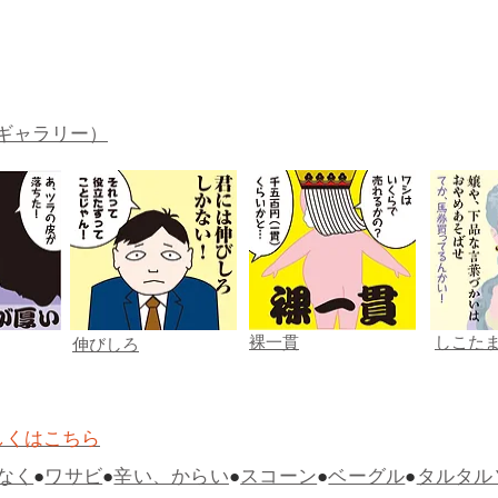
ギャラリー）
裸一貫
しこた
伸びしろ
しくはこちら
なく
●
ワサビ
●
辛い、からい
●
スコーン
●
ベーグル
●
タルタル