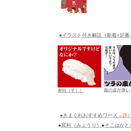
●イラスト付き解説（新着+定番
面の皮が厚い
寿司（すし）
●きまぐれおすすめワーズ
→詳
●
冥利（みょうり）
●
そこはかと