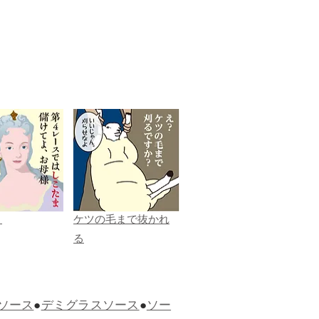
ま
ケツの毛まで抜かれ
る
ソース
●
デミグラスソース
●
ソー