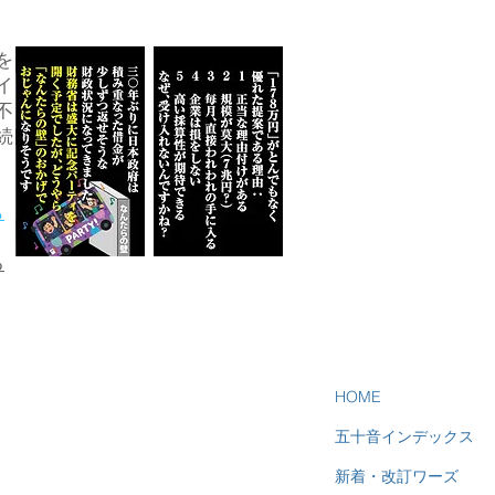
を
イ
不
続
ら
る
HOME
五十音インデックス
新着・改訂ワーズ