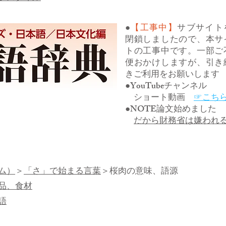
●
【工事中】
サブサイト
閉鎖しましたので、本サ
トの工事中です。一部ご
便おかけしますが、引き
きご利用をお願いします
●YouTubeチャンネル
ショート動画
☞こち
●NOTE論文始めました
だから財務省は嫌われ
ム）
＞
「さ」で始まる言葉
＞桜肉の意味、語源
品、食材
語