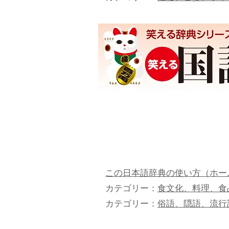
この日本語辞典の使い方（ホー
カテゴリー：
食文化、料理、食
カテゴリー：
俗語、隠語、流行