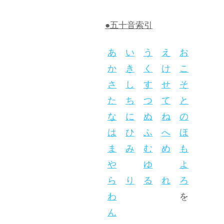
●五十音索引
あ
い
う
え
お
か
き
く
け
こ
さ
し
す
せ
そ
た
ち
つ
て
と
な
に
ぬ
ね
の
は
ひ
ふ
へ
ほ
ま
み
む
め
も
や
ゆ
よ
ら
り
る
れ
ろ
わ
を
ん