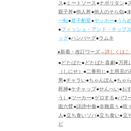
ス
●
ミートソース
●
ナポリタン
●
親子丼
●
他人丼
●
他人のそら似
●
一転
●
君子豹変
●
ヤッホー
●
うら
●
フィッシュ・アンド・チップ
ッグ
●
ハンバーグ
●
ラムネ
●新着・改訂ワーズ
→詳しくはこ
●
どたばた
●
どたばた喜劇
●
万死
（しにせ）
●
二番煎じ
●
土用丑の
男
●
チャラい
●
ちゃんぽん
●
ちゃ
死神
●
ケチャップ
●
せんべい
●
お
う）
●
ツーカー
●
ゲロする
●
パワ
面六臂
●
誹謗中傷
●
非難囂々
●
喧
人
●
立ち食いソバ
●
立ち食い
●
立
ビ