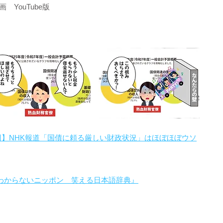
YouTube版
回】NHK報道「国債に頼る厳しい財政状況」はほぼほぼウソ
わからないニッポン 笑える日本語辞典』
。