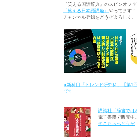
『笑える国語辞典』のスピンオフ企画 
『笑える日本語講座』
やってます！
チャンネル登録をどうぞよろしく。
●新科目「トレンド研究科」【第1
です
講談社『辞書では
電子書籍で販売中
☞こちらへどうぞ