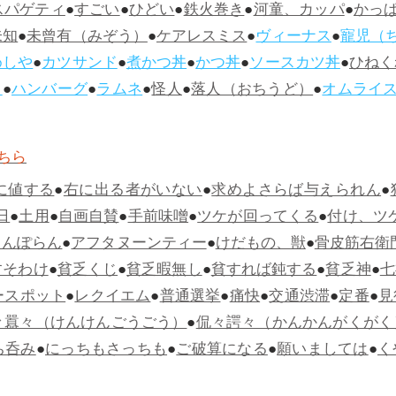
スパゲティ
●
すごい
●
ひどい
●
鉄火巻き
●
河童、カッパ
●
かっ
未知
●
未曾有（みぞう）
●
ケアレスミス
●
ヴィーナス
●
寵児（
めしや
●
カツサンド
●
煮かつ丼
●
かつ丼
●
ソースカツ丼
●
ひねく
ス
●
ハンバーグ
●
ラムネ
●
怪人
●
落人（おちうど）
●
オムライ
ちら
に値する
●
右に出る者がいない
●
求めよさらば与えられん
●
日
●
土用
●
自画自賛
●
手前味噌
●
ツケが回ってくる
●
付け、ツ
らんぽらん
●
アフタヌーンティー
●
けだもの、獣
●
骨皮筋右衛
すそわけ
●
貧乏くじ
●
貧乏暇無し
●
貧すれば鈍する
●
貧乏神
●
七
ースポット
●
レクイエム
●
普通選挙
●
痛快
●
交通渋滞
●
定番
●
見
々囂々（けんけんごうごう）
●
侃々諤々（かんかんがくがく
ち呑み
●
にっちもさっちも
●
ご破算になる
●
願いましては
●
く