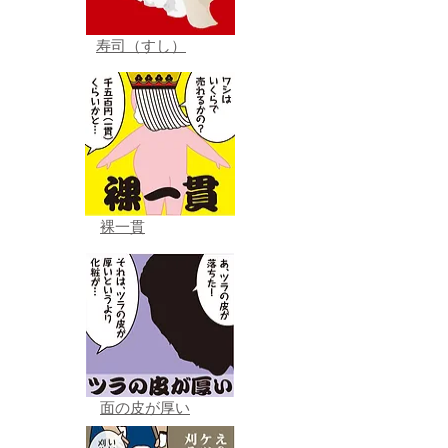
寿司（すし）
裸一貫
面の皮が厚い