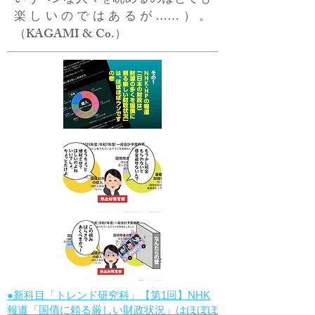
いうヘンな人々を眺めるのはとても
楽しいのではあるが……）。
（KAGAMI & Co.）
●新科目「トレンド研究科」【第1回】NHK
報道「国債に頼る厳しい財政状況」はほぼほ