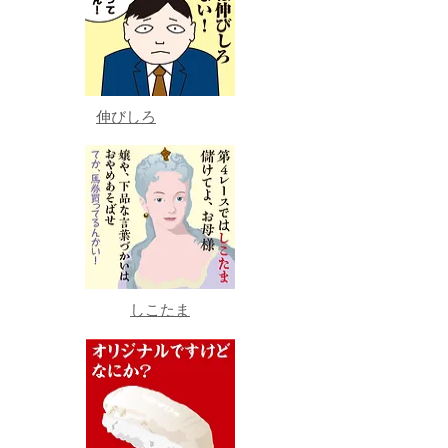
伸びしろ
しこたま