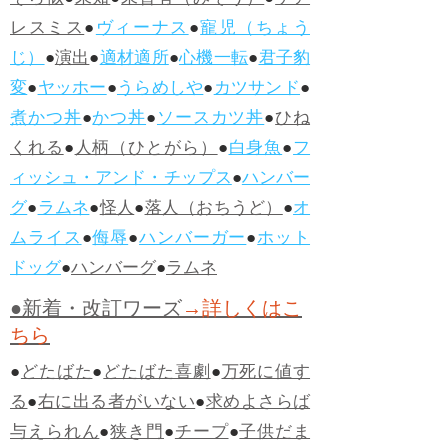
そら似
●
未知
●
未曾有（みぞう）
●
ケア
レスミス
●
ヴィーナス
●
寵児（ちょう
じ）
●
演出
●
適材適所
●
心機一転
●
君子豹
変
●
ヤッホー
●
うらめしや
●
カツサンド
●
煮かつ丼
●
かつ丼
●
ソースカツ丼
●
ひね
くれる
●
人柄（ひとがら）
●
白身魚
●
フ
ィッシュ・アンド・チップス
●
ハンバー
グ
●
ラムネ
●
怪人
●
落人（おちうど）
●
オ
ムライス
●
侮辱
●
ハンバーガー
●
ホット
ドッグ
●
ハンバーグ
●
ラムネ
●新着・改訂ワーズ
→詳しくはこ
ちら
●
どたばた
●
どたばた喜劇
●
万死に値す
る
●
右に出る者がいない
●
求めよさらば
与えられん
●
狭き門
●
チープ
●
子供だま