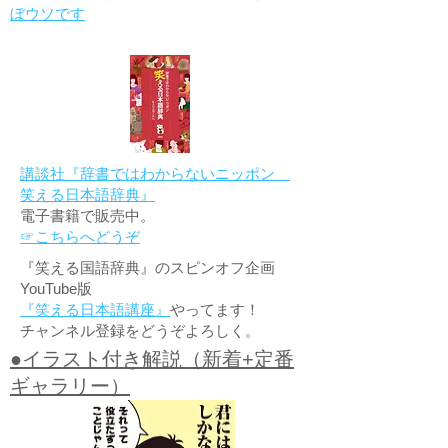
ぼウソです
講談社『辞書ではわからないニッポン
笑える日本語辞典』
電子書籍で販売中。
☞こちらへどうぞ
『笑える国語辞典』のスピンオフ企画
YouTube版
『笑える日本語講座』
やってます！
チャンネル登録をどうぞよろしく。
●イラスト付き解説（新着+定番
ギャラリー）