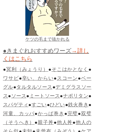
ケツの毛まで抜かれる
●きまぐれおすすめワーズ
→詳し
くはこちら
●
冥利（みょうり）
●
そこはかとなく
●
ワサビ
●
辛い、からい
●
スコーン
●
ベー
グル
●
タルタルソース
●
デミグラスソー
ス
●
ソース
●
ミートソース
●
ナポリタン
●
スパゲティ
●
すごい
●
ひどい
●
鉄火巻き
●
河童、カッパ
●
かっぱ巻き
●
完璧
●
双璧
（そうへき）
●
親子丼
●
他人丼
●
他人の