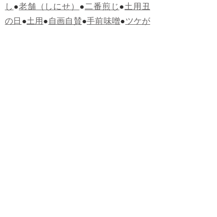
し
●
老舗（しにせ）
●
二番煎じ
●
土用丑
の日
●
土用
●
自画自賛
●
手前味噌
●
ツケが
回ってくる
●
付け、ツケ
●
馬鹿に付ける
薬はない
●
チャラ男
●
チャラい
●
ちゃん
ぽん
●
ちゃらんぽらん
●
アフタヌーンテ
ィー
●
けだもの、獣
●
骨皮筋右衛門
●
下
手な鉄砲も数撃ちゃ当たる
●
死神
●
ケチ
ャップ
●
せんべい
●
おすそわけ
●
貧乏く
じ
●
貧乏暇無し
●
貧すれば鈍する
●
貧乏
神
●
七福神
●
中元
●
普通にうまい
●
通（つ
う）
●
ツーカー
●
ゲロする
●
パワースポ
ット
●
レクイエム
●
普通選挙
●
痛快
●
交通
渋滞
●
定番
●
見得を切る
●
半死半生
●
白昼
堂堂
●
八面六臂
●
誹謗中傷
●
非難囂々
●
喧々囂々（けんけんごうごう）
●
侃々